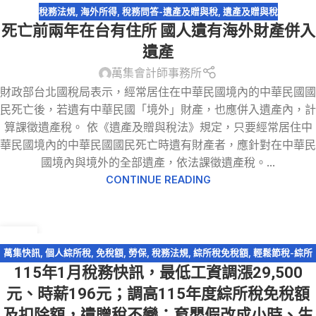
1 月
稅務法規
,
海外所得
,
稅務問答-遺產及贈與稅
,
遺產及贈與稅
死亡前兩年在台有住所 國人遺有海外財產併入
遺產
萬集會計師事務所
財政部台北國稅局表示，經常居住在中華民國境內的中華民國國
民死亡後，若遺有中華民國「境外」財產，也應併入遺產內，計
算課徵遺產稅。 依《遺產及贈與稅法》規定，只要經常居住中
華民國境內的中華民國國民死亡時遺有財產者，應針對在中華民
國境內與境外的全部遺產，依法課徵遺產稅。...
CONTINUE READING
30
12 月
萬集快訊
,
個人綜所稅
,
免稅額
,
勞保
,
稅務法規
,
綜所稅免稅額
,
輕鬆節稅-綜所
115年1月稅務快訊，最低工資調漲29,500
稅
,
遺產及贈與稅
元、時薪196元；調高115年度綜所稅免稅額
及扣除額，遺贈稅不變；育嬰假改成小時、生