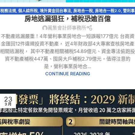
稅務法規
,
個人綜所稅
,
境外資金回台專法
,
房地合一稅
,
房地合一稅2.0
,
營利事
房地逃漏猖狂，補稅恐逾百億
業所得稅
,
租賃所得
,
證券交易所得
萬集會計師事務所
不動產逃漏嚴重！4年營利事業房地合一短誤報177億元 台商資
金匯回12件違規投資不動產， 近4年財政部4大專案查核房地產
相關逃漏稅， 其中不動產相關補稅54.89億元、資金專法偷跑投
資不動產補稅447萬、囤房大戶補稅2.79億元，值得注意的
是，營利事業房地合...
CONTINUE READING
23
3 月