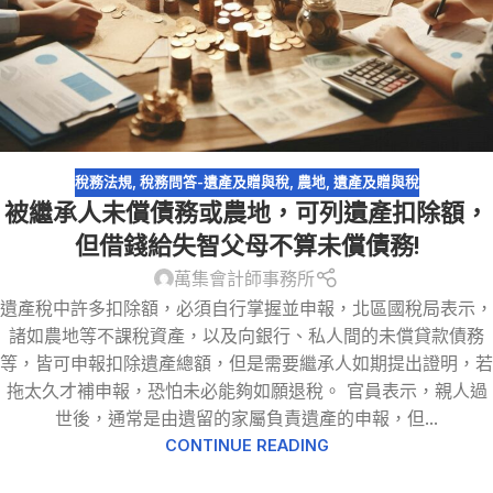
稅務法規
,
稅務問答-遺產及贈與稅
,
農地
,
遺產及贈與稅
被繼承人未償債務或農地，可列遺產扣除額，
但借錢給失智父母不算未償債務!
萬集會計師事務所
遺產稅中許多扣除額，必須自行掌握並申報，北區國稅局表示，
諸如農地等不課稅資產，以及向銀行、私人間的未償貸款債務
等，皆可申報扣除遺產總額，但是需要繼承人如期提出證明，若
拖太久才補申報，恐怕未必能夠如願退稅。 官員表示，親人過
世後，通常是由遺留的家屬負責遺產的申報，但...
CONTINUE READING