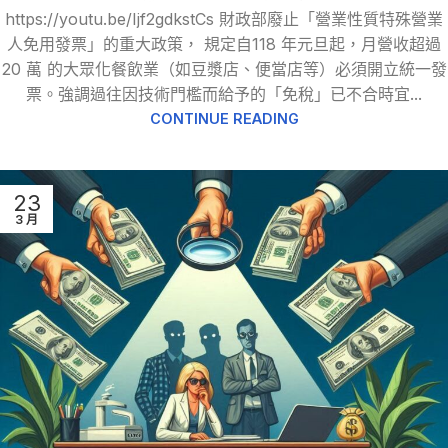
https://youtu.be/Ijf2gdkstCs 財政部廢止「營業性質特殊營業
人免用發票」的重大政策， 規定自118 年元旦起，月營收超過
20 萬 的大眾化餐飲業（如豆漿店、便當店等）必須開立統一發
票。強調過往因技術門檻而給予的「免稅」已不合時宜...
CONTINUE READING
23
3 月