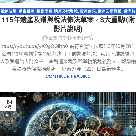
稅務法規
,
拋棄繼承
,
稅務問答-遺產及贈與稅
,
資產傳承
,
遺產及贈與稅
,
遺產特
115年遺產及贈與稅法修法草案，3大重點!(附
留分
,
配偶剩餘財產差額分配請求權
影片說明)
萬集會計師事務所
https://youtu.be/yX9gQGiItn0 為符合憲法法庭113年10月28日
公告113年憲判字第11號判決（下稱憲法判決）意旨、維護繼承
人及受遺贈人財產權，並利遺產稅及贈與稅納稅義務人申報繳納
稅款及確保稅捐徵起， 財政部今（22）日最新預告...
CONTINUE READING
09
2 月