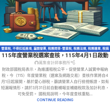
營業稅
,
不得扣抵進項
,
漏開發票
,
稅務問答-營業稅
,
稅務法規
,
稅務違章
,
稅捐
115年度營業稅選案查核，115年4月1日啟動
稽徵法
,
統一發票
,
網路交易課稅
,
跨境電商
,
零稅率申報
萬集會計師事務所
財政部國稅局表示，為維護租稅公平，促使營業人誠實申報納
稅，今（115）年度營業稅（選案及網路交易）查核作業將自4
月1日起展開，基於愛心辦稅，籲請營業人自行檢視帳證，如有
短漏報情形，請於3月31日前自動補報並補繳稅款及加計利息，
可免受罰。 國稅局說明，今年度查核重點...
CONTINUE READING