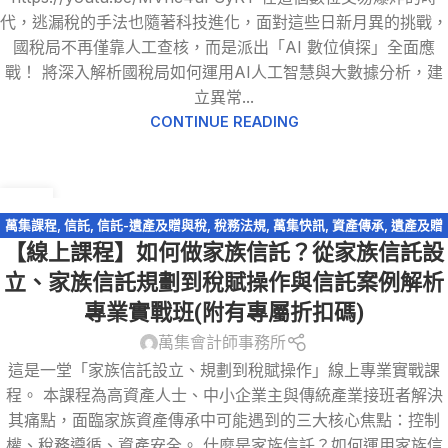
代，逃漏稅的手法也隨著科技進化，面對這些日新月異的挑戰，
國稅局不再僅靠人工查核，而是派出「AI 數位偵探」全面應
戰！ 將深入解析國稅局如何運用AI人工智慧與大數據分析，建
立異常...
CONTINUE READING
19
1 月
萬集課程
,
信託
,
信託-遺產及贈與稅
,
稅務法規
,
萬集快訊
,
資產傳承
,
遺產及贈
【線上課程】如何做家族信託？從家族信託設
與稅
立、家族信託規劃到稅賦操作與信託案例解析
專業實戰班(附有專屬折扣碼)
萬集會計師事務所
這是一堂「家族信託設立、規劃到稅賦操作」線上專業實戰課
程。 本課程為高資產人士、中小企業主與傳統產業接班者解決
其痛點，面臨家族資產傳承中可能遇到的三大核心焦點：控制
權、稅務遵循、資產安全。 什麼是家族信託？如何運用家族信