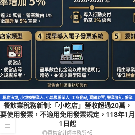
稅務法規
,
小規模營業人
,
小規模營業人
,
工商登記
,
漏開發票
,
營業登記
,
營業
餐飲業稅務新制:「小吃店」營收超過20萬，
稅
,
稅務違章
要使用發票，不適用免用發票規定，118年1月
1日起
萬集會計師事務所