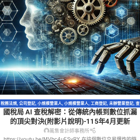
稅務法規
,
公司登記
,
小規模營業人
,
小規模營業人
,
工商登記
,
未辦營業登記
,
查
國稅局 AI 查稅解密：從傳統內帳到數位抓漏
帳
,
營業登記
,
營業稅
,
稅務違章
,
網路交易課稅
,
逃漏稅
,
電商系列
的頂尖對決(附影片說明)-115年4月更新
萬集會計師事務所
https://youtu.be/MVhc4uFSyRY 在這個數位交易爆炸的時