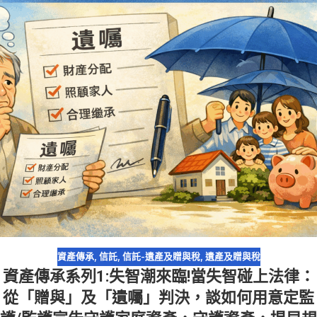
資產傳承
,
信託
,
信託-遺產及贈與稅
,
遺產及贈與稅
資產傳承系列1:失智潮來臨!當失智碰上法律：
從「贈與」及「遺囑」判決，談如何用意定監