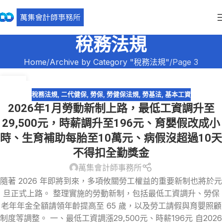
稅務法規
Home
Archive by Category "稅務法規"
Page 3
30
12 月
稅務法規
,
二代健保
,
勞保
,
勞健保法規
,
勞基法
,
基本工資
2026年1月勞動新制上路，最低工資調升至
29,500元，時薪調升至196元、育嬰假改成小
時、生育補助每胎至10萬元、病假沒超過10天
不得扣全勤獎金
萬集會計師事務所
隨著 2026 年即將到來，多項攸關勞工權益的重要新制也將於元
旦正式上路。 整理實施的勞動新制，包括最低工資調升、勞保
老年年金全額請領年齡提高至 65 歲，以及勞工請假與育嬰照顧
制度等調整。 一、最低工資調漲29,500元、時薪196元 自2026