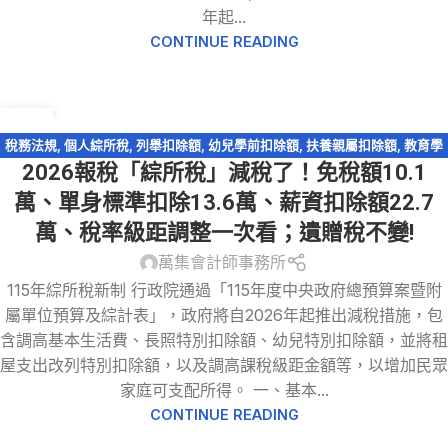
年起...
CONTINUE READING
30
12 月
稅務法規
,
個人綜所稅
,
列舉扣除額
,
幼兒學前扣除額
,
扶養親屬扣除額
,
教育學
2026報稅「綜所稅」減稅了！免稅額10.1
費特別扣除額
,
標準扣除額
,
綜所稅免稅額
,
綜所稅身心障礙扣除額
,
薪資所得特
別扣除額
,
輕鬆節稅-綜所稅
,
退職所得
萬、單身標準扣除13.6萬、薪資扣除額22.7
萬、稅率級距調整一次看；遺贈稅不變!
萬集會計師事務所
115年綜所稅新制 行政院通過「115年度中央政府總預算案暨附
屬單位預算及綜計表」，政府將自2026年起推出減稅措施，包
含調高基本生活費、長照特別扣除額、幼兒特別扣除額，並將租
屋支出改列特別扣除額，以及調高課稅級距金額等，以增加民眾
家庭可支配所得。 一、基本...
CONTINUE READING