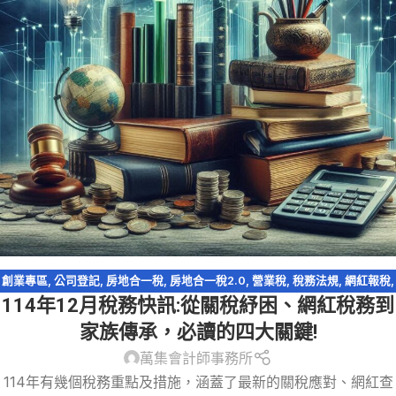
創業專區
,
公司登記
,
房地合一稅
,
房地合一稅2.0
,
營業稅
,
稅務法規
,
網紅報稅
,
114年12月稅務快訊:從關稅紓困、網紅稅務到
資產傳承
,
閉鎖型股份有限公司
家族傳承，必讀的四大關鍵!
萬集會計師事務所
114年有幾個稅務重點及措施，涵蓋了最新的關稅應對、網紅查