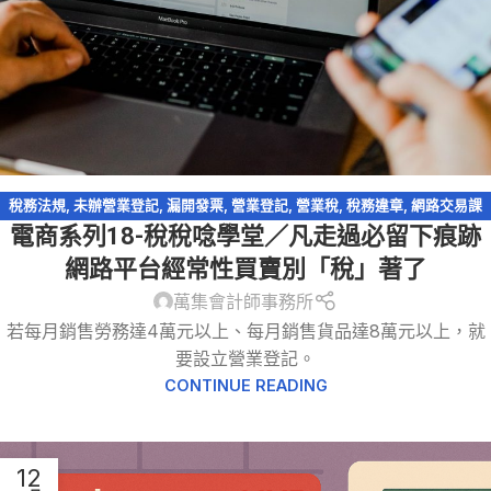
稅務法規
,
未辦營業登記
,
漏開發票
,
營業登記
,
營業稅
,
稅務違章
,
網路交易課
電商系列18-稅稅唸學堂／凡走過必留下痕跡
稅
,
網路拍賣
,
網路購物
,
逃漏稅
,
電商系列
,
電子商務
網路平台經常性買賣別「稅」著了
萬集會計師事務所
若每月銷售勞務達4萬元以上、每月銷售貨品達8萬元以上，就
要設立營業登記。
CONTINUE READING
12