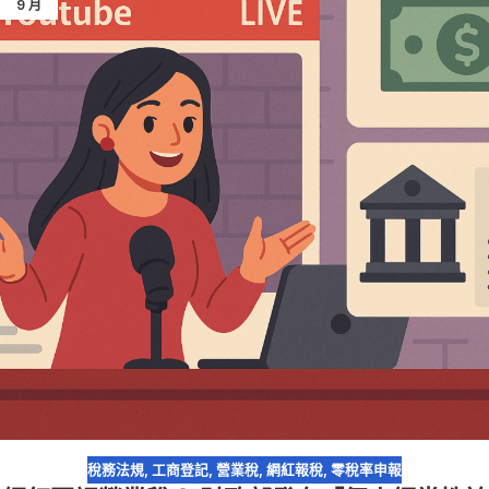
9 月
稅務法規
,
工商登記
,
營業稅
,
網紅報稅
,
零稅率申報