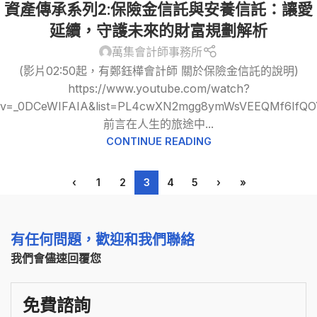
資產傳承系列2:保險金信託與安養信託：讓愛
延續，守護未來的財富規劃解析
萬集會計師事務所
(影片02:50起，有鄭鈺樺會計師 關於保險金信託的說明)
https://www.youtube.com/watch?
v=_0DCeWIFAIA&list=PL4cwXN2mgg8ymWsVEEQMf6IfQO
前言在人生的旅途中...
CONTINUE READING
‹
1
2
3
4
5
›
»
有任何問題，歡迎和我們聯絡
我們會儘速回覆您
免費諮詢