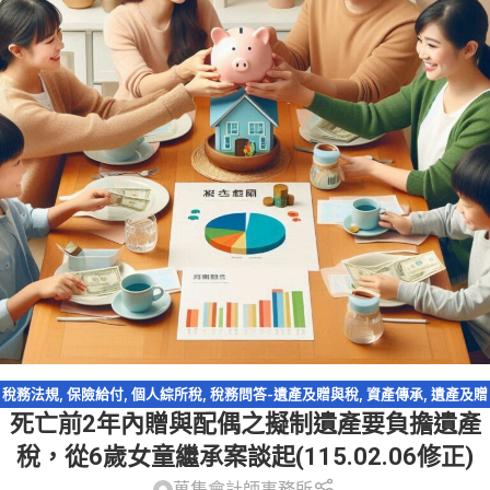
稅務法規
,
保險給付
,
個人綜所稅
,
稅務問答-遺產及贈與稅
,
資產傳承
,
遺產及贈
死亡前2年內贈與配偶之擬制遺產要負擔遺產
與稅
,
配偶剩餘財產差額分配請求權
稅，從6歲女童繼承案談起(115.02.06修正)
萬集會計師事務所