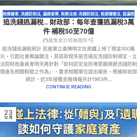
稅務違章
,
洗錢防制法
,
漏開發票
,
稅務法規-洗錢防制法
,
稅捐稽徵法
,
逃漏稅
追洗錢逃漏稅… 財政部：每年查獲逃漏稅3萬
件 補稅50至70億
萬集會計師事務所
追洗錢逃漏稅統計 民進黨立委陳明文在高鐵上掉了現金300萬
元，引起社會輿論關注，其提款程序是否違反洗錢防制規定，立
法院財政委員會明天將針對「如何認定並防堵意圖規避洗錢防制
措施及相關稅賦之作為」，要求相關單位提出報告，根據財政部
統計，近3年接獲金融情報共計1983件...
CONTINUE READING
23
12 月