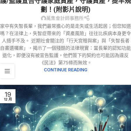
護/監護宣告守護家庭資產，守護資產，提早規
劃！(附影片說明)
萬集會計師事務所
家中有失智長輩，我們最常擔心的是走失或生活起居；但您知道
嗎？在法律上，失智症帶來的「資產風險」往往比疾病本身更令
人措手不及。 近期社會關注的「行天宮贈與案」與「失智長者
自書遺囑案」，揭示了一個殘酷的法律現實：當長輩的認知功能
退化，即便沒有被宣告監護，他們簽下的契約也可能因為違反
《民法》第75條而無效。
CONTINUE READING
19
12 月