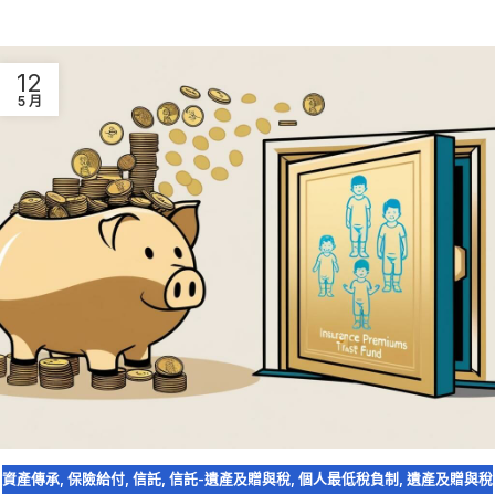
12
5 月
資產傳承
,
保險給付
,
信託
,
信託-遺產及贈與稅
,
個人最低稅負制
,
遺產及贈與稅