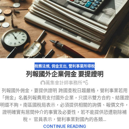
稅務法規
,
佣金支出
,
營利事業所得稅
列報國外企業佣金 要提證明
萬集會計師事務所
列報國外佣金，要提供證明 跨國查稅日趨嚴格，營利事業若用
「佣金」名義列報費用支付國外企業，只提示雙方合約、結匯證
明還不夠。南區國稅局表示，必須提供相關的詢價、報價文件，
證明確實有居間仲介的事實及必要性，若不能提供恐遭剔除補
稅。 官員表示，營利事業對國內的各類...
CONTINUE READING