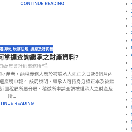
CONTINUE READING
贈與稅
,
稅務法規
,
遺產及贈與稅
何掌握查詢繼承之財產資料?
萬集會計師事務所
有財產者，納稅義務人應於被繼承人死亡之日起6個月內
遺產稅申報。 該局說明，繼承人可持身分證正本及被繼
就近國稅局所屬分局、稽徵所申請查調被繼承人之財產及
所...
TINUE READING