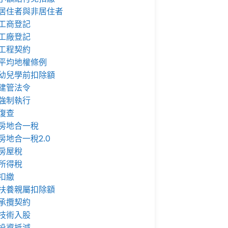
居住者與非居住者
工商登記
工廠登記
工程契約
平均地權條例
幼兒學前扣除額
建管法令
強制執行
復查
房地合一稅
房地合一稅2.0
房屋稅
所得稅
扣繳
扶養親屬扣除額
承攬契約
技術入股
投資抵減