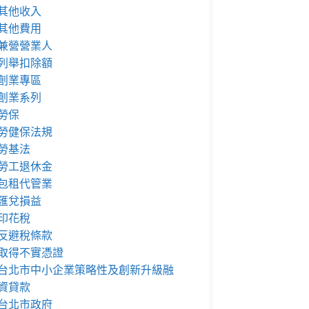
其他收入
其他費用
兼營營業人
列舉扣除額
創業專區
創業系列
勞保
勞健保法規
勞基法
勞工退休金
包租代管業
匯兌損益
印花稅
反避稅條款
取得不實憑證
台北市中小企業策略性及創新升級融
資貸款
台北市政府