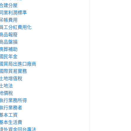
合建分屋
同業利潤標準
呆帳費用
員工分紅費用化
商品報廢
商品盤損
喪葬補助
國民年金
國貿局出進口廠商
國際貿易實務
土地增值稅
土地法
地價稅
執行業務所得
執行業務者
基本工資
基本生活費
境外資金回台專法