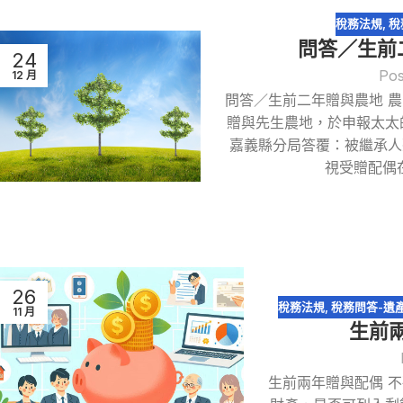
稅務法規
,
稅
問答／生前
24
Pos
12 月
問答／生前二年贈與農地 
贈與先生農地，於申報太太
嘉義縣分局答覆：被繼承人
視受贈配偶
26
稅務法規
,
稅務問答-遺
11 月
生前
生前兩年贈與配偶 