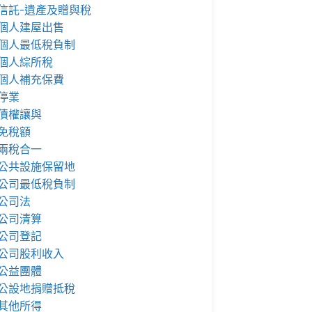
信託-遺產及贈與稅
個人建屋出售
個人最低稅負制
個人綜所稅
個人補充保費
停業
債權讓與
免稅額
兩稅合一
公共設施保留地
公司最低稅負制
公司法
公司清算
公司登記
公司股利收入
公益團體
公設地捐贈抵稅
其他所得