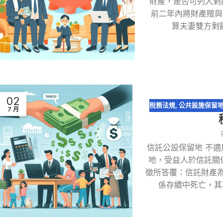
財產，是否可列入剩
前二年內將財產贈與
算夫妻雙方剩
02
稅務法規
,
公共設施保留
7 月
信託公設保留地 不
地，受益人於信託關
徵所答覆：信託財產
係存續中死亡，其