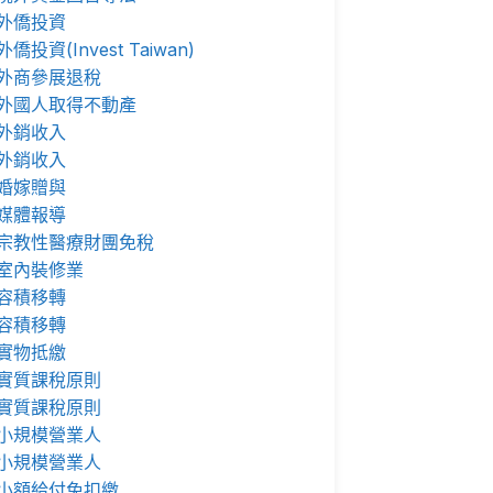
外僑投資
外僑投資(Invest Taiwan)
外商參展退稅
外國人取得不動產
外銷收入
外銷收入
婚嫁贈與
媒體報導
宗教性醫療財團免稅
室內裝修業
容積移轉
容積移轉
實物抵繳
實質課稅原則
實質課稅原則
小規模營業人
小規模營業人
小額給付免扣繳