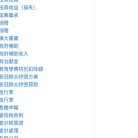
投資收益（損失）
拋棄繼承
捐贈
捐贈
擴大書審
政府補助
政府補助收入
政治獻金
教育學費特別扣除額
新冠肺炎紓困方案
新冠肺炎紓困貸款
旅行業
旅行業
暫繳申報
最低稅負制
會計師簽證
會計處理