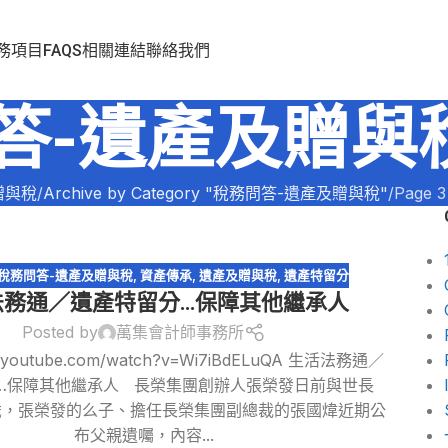
務項目
FAQS
相關連結
聯絡我們
答-遺產及贈與
贈與稅
Archive by Category "稅務問答-遺產及贈與稅"
Page 3
稅務問答-遺產及贈與稅
,
資產傳承
,
遺產及贈與稅
,
遺產特留分
法務通／遺產特留分…保障其他繼承人
Posted by
萬集會計師事務所
w.youtube.com/watch?v=Wi7iBdELuQA 生活法務通／
…保障其他繼承人 長榮集團創辦人張榮發日前與世長
歲，張榮發的么子、擔任長榮集團副總裁的張國煒近期公
布父親遺囑，內容...