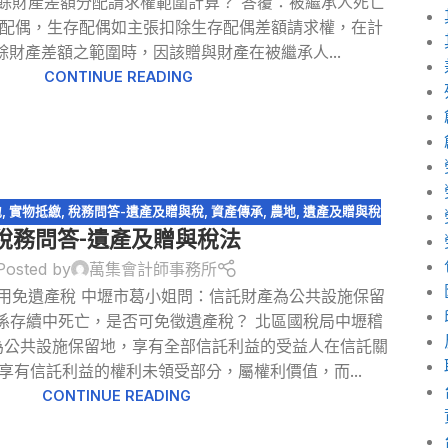
餘財產差額分配請求權範圍計算？ 答覆：被繼承人死亡
配偶，生存配偶如主張扣除生存配偶差額請求權，在計
餘財產差額之範圍時，因該贈與財產在被繼承人...
CONTINUE READING
地
,
實物抵繳
,
稅務問答-遺產及贈與稅
,
資產傳承
,
農地
,
遺產及贈與稅
稅務問答-遺產及贈與稅法
Posted by
萬集會計師事務所
適用免遺產稅 中壢市葛小姐問：信託財產為公共設施保留
係存續中死亡，是否可免徵遺產稅？ 北區國稅局中壢稽
為公共設施保留地，享有全部信託利益的受益人在信託關
享有信託利益的權利未領受部分，屬權利價值，而...
CONTINUE READING