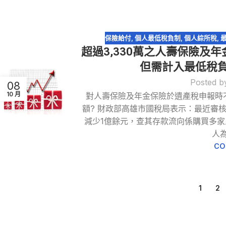
保險給付
,
個人最低稅負制
,
個人綜所稅
,
超過3,330萬之人壽保險及
但需計入最低稅負
Posted b
08
10 月
對人壽保險及年金保險於遺產稅申報時
額? 財政部高雄市國稅局表示：最近審
減少1億餘元，查其存款流向係購買多
人為
CO
1
2