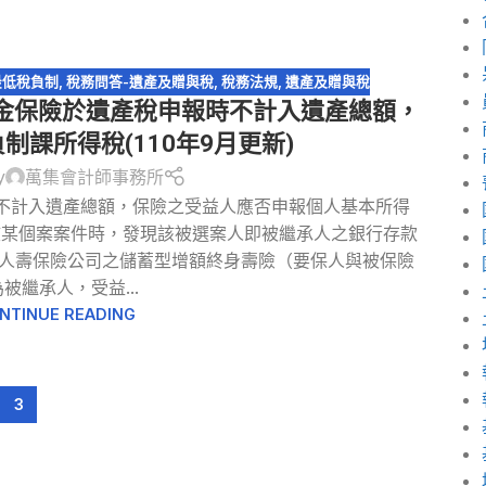
最低稅負制
,
稅務問答-遺產及贈與稅
,
稅務法規
,
遺產及贈與稅
年金保險於遺產稅申報時不計入遺產總額，
制課所得稅(110年9月更新)
y
萬集會計師事務所
不計入遺產總額，保險之受益人應否申報個人基本所得
核某個案案件時，發現該被選案人即被繼承人之銀行存款
家人壽保險公司之儲蓄型增額終身壽險（要保人與被保險
被繼承人，受益...
NTINUE READING
3