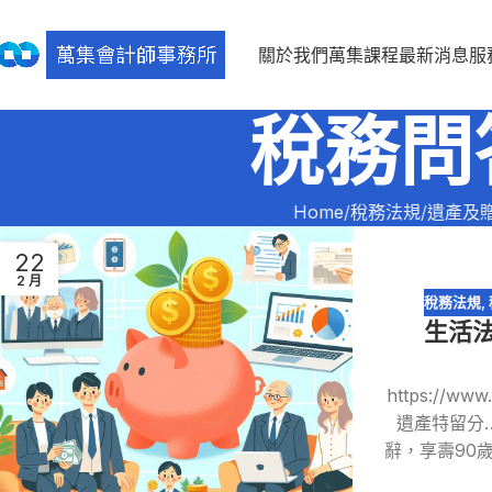
關於我們
萬集課程
最新消息
服
稅務問
Home
稅務法規
遺產及
22
2 月
稅務法規
,
生活
https://ww
遺產特留分
辭，享壽90