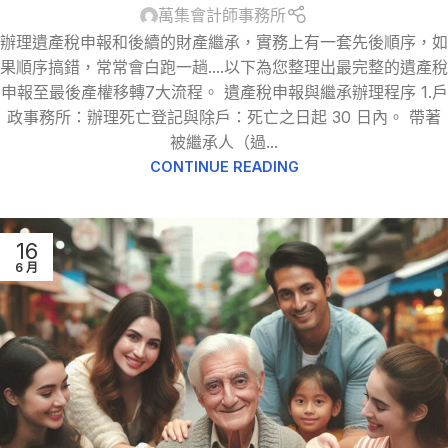
萬集會計師事務所
辦理遺產稅申報和後續的財產繼承，實務上有一套先後順序，如
果順序搞錯，常常會白跑一趟....以下為您整理出最完整的遺產稅
申報至最後產權移轉7大流程。 遺產稅申報與繼承辦理程序 1.戶
政事務所：辦理死亡登記與除戶：死亡之日起 30 日內。 帶著
被繼承人（過...
CONTINUE READING
16
6 月