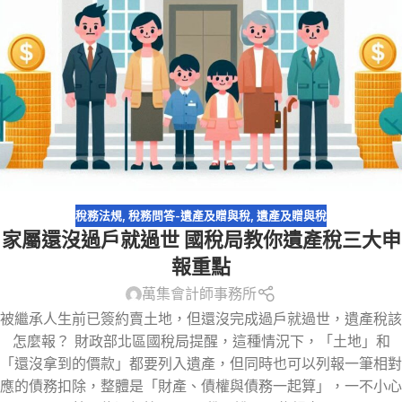
稅務法規
,
稅務問答-遺產及贈與稅
,
遺產及贈與稅
家屬還沒過戶就過世 國稅局教你遺產稅三大申
報重點
萬集會計師事務所
被繼承人生前已簽約賣土地，但還沒完成過戶就過世，遺產稅該
怎麼報？ 財政部北區國稅局提醒，這種情況下，「土地」和
「還沒拿到的價款」都要列入遺產，但同時也可以列報一筆相對
應的債務扣除，整體是「財產、債權與債務一起算」，一不小心