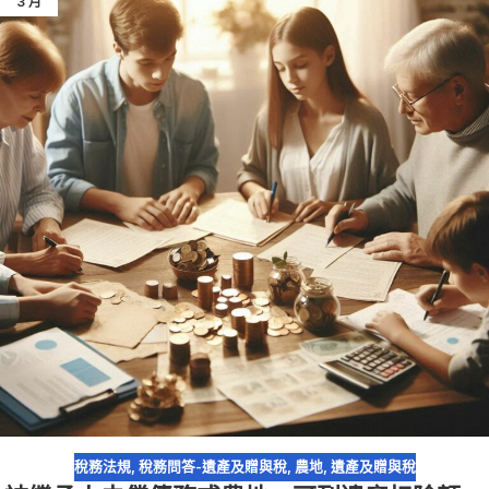
3 月
稅務法規
,
稅務問答-遺產及贈與稅
,
農地
,
遺產及贈與稅