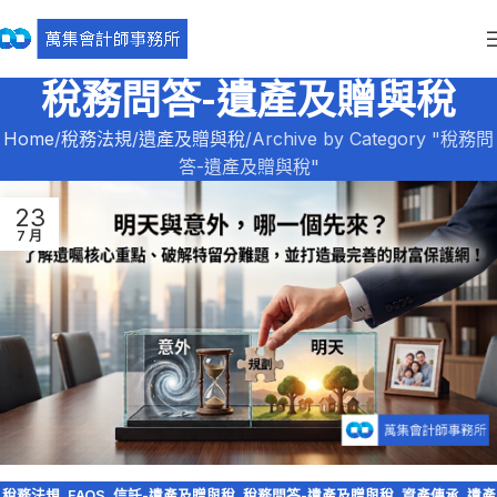
稅務問答-遺產及贈與稅
Home
稅務法規
遺產及贈與稅
Archive by Category "稅務問
答-遺產及贈與稅"
23
7 月
稅務法規
,
FAQS
,
信託-遺產及贈與稅
,
稅務問答-遺產及贈與稅
,
資產傳承
,
遺產