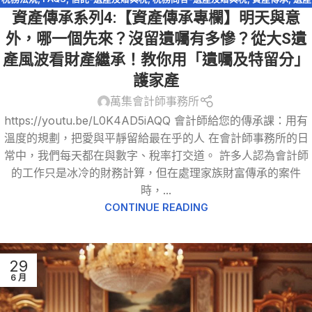
資產傳承系列4:【資產傳承專欄】明天與意
及贈與稅
,
遺產特留分
,
配偶剩餘財產差額分配請求權
外，哪一個先來？沒留遺囑有多慘？從大S遺
產風波看財產繼承！教你用「遺囑及特留分」
護家產
萬集會計師事務所
https://youtu.be/L0K4AD5iAQQ 會計師給您的傳承課：用有
溫度的規劃，把愛與平靜留給最在乎的人 在會計師事務所的日
常中，我們每天都在與數字、稅率打交道。 許多人認為會計師
的工作只是冰冷的財務計算，但在處理家族財富傳承的案件
時，...
CONTINUE READING
29
6 月