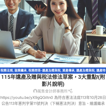
稅務法規
,
拋棄繼承
,
稅務問答-遺產及贈與稅
,
資產傳承
,
遺產及贈與稅
,
遺產特
115年遺產及贈與稅法修法草案，3大重點!(附
留分
,
配偶剩餘財產差額分配請求權
影片說明)
萬集會計師事務所
https://youtu.be/yX9gQGiItn0 為符合憲法法庭113年10月28日
公告113年憲判字第11號判決（下稱憲法判決）意旨、維護繼承