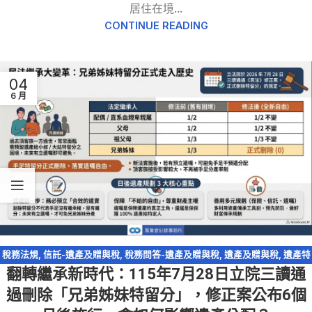
居住在境...
CONTINUE READING
04
6 月
稅務法規
,
信託-遺產及贈與稅
,
稅務問答-遺產及贈與稅
,
遺產及贈與稅
,
遺產特
翻轉繼承新時代：115年7月28日立院三讀通
留分
過刪除「兄弟姊妹特留分」，修正案公布6個