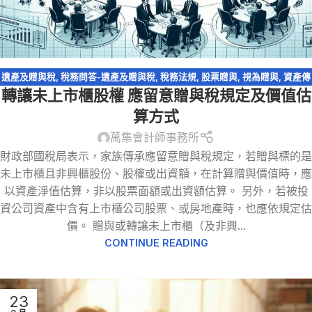
遺產及贈與稅
,
稅務問答-遺產及贈與稅
,
稅務法規
,
股票贈與
,
視為贈與
,
資產傳
轉讓未上市櫃股權 應留意贈與稅規定及價值估
承
,
農地
算方式
萬集會計師事務所
財政部國稅局表示，家族傳承應留意贈與稅規定，若贈與標的是
未上市櫃且非興櫃股份、股權或出資額，在計算贈與價值時，應
以資產淨值估算，非以股票面額或出資額估算。 另外，若被投
資公司資產中含有上市櫃公司股票、或房地產時，也應依規定估
價。 贈與或轉讓未上市櫃（及非興...
CONTINUE READING
23