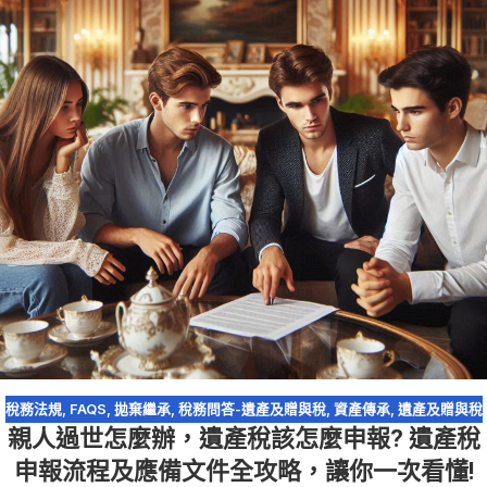
稅務法規
,
FAQS
,
拋棄繼承
,
稅務問答-遺產及贈與稅
,
資產傳承
,
遺產及贈與稅
親人過世怎麼辦，遺產稅該怎麼申報? 遺產稅
申報流程及應備文件全攻略，讓你一次看懂!