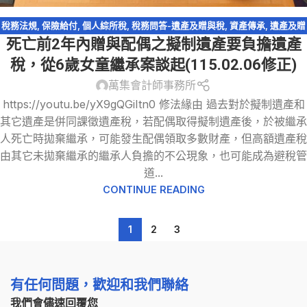
稅務法規
,
保險給付
,
個人綜所稅
,
稅務問答-遺產及贈與稅
,
資產傳承
,
遺產及贈
死亡前2年內贈與配偶之擬制遺產要負擔遺產
與稅
,
配偶剩餘財產差額分配請求權
稅，從6歲女童繼承案談起(115.02.06修正)
萬集會計師事務所
https://youtu.be/yX9gQGiItn0 修法緣由 過去對於擬制遺產和
其它遺產是併同課徵遺產稅，若配偶取得擬制遺產後，於被繼承
人死亡時拋棄繼承，可能發生配偶領取多數財產，但高額遺產稅
由其它未拋棄繼承的繼承人負擔的不公現象，也可能成為避稅管
道...
CONTINUE READING
1
2
3
有任何問題，歡迎和我們聯絡
我們會儘速回覆您