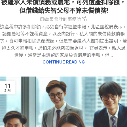
被繼承人未償債務或農地，可列遺產扣除額，
但借錢給失智父母不算未償債務!
萬集會計師事務所
遺產稅中許多扣除額，必須自行掌握並申報，北區國稅局表示，
諸如農地等不課稅資產，以及向銀行、私人間的未償貸款債務
等，皆可申報扣除遺產總額，但是需要繼承人如期提出證明，若
拖太久才補申報，恐怕未必能夠如願退稅。 官員表示，親人過
世後，通常是由遺留的家屬負責遺產的申報，但...
CONTINUE READING
11
2 月