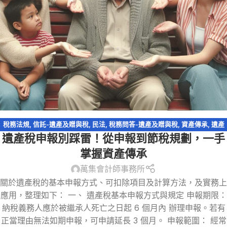
稅務法規
,
信託-遺產及贈與稅
,
民法
,
稅務問答-遺產及贈與稅
,
資產傳承
,
遺產
遺產稅申報別踩雷！從申報到節稅規劃，一手
及贈與稅
,
遺產特留分
,
遺贈
掌握資產傳承
萬集會計師事務所
關於遺產稅的基本申報方式、可扣除項目及計算方法，及實務上
應用，整理如下： 一、 遺產稅基本申報方式與規定 申報期限：
納稅義務人應於被繼承人死亡之日起 6 個月內 辦理申報。若有
正當理由無法如期申報，可申請延長 3 個月。 申報範圍： 經常