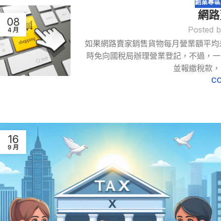
創業專區
網路
08
Posted 
4 月
如果網路賣家銷售貨物每月營業額平均
時免向國稅局辦理營業登記，不過，一
並報繳稅款，
CO
16
9 月