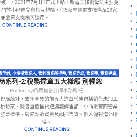
），2021年7月1日正式上路。新電支條例母法主要為
開放小額匯兌與相互轉帳，估5家專營電支機構及23家
兼營電支機構可適用。
CONTINUE READING
購代銷
,
小規模營業人
,
營利事業所得稅
,
營業登記
,
營業稅
,
稅務違章
,
商系列-2:稅務違章五大樣態 別輕忽
網紅報稅
,
網路交易課稅
,
網路拍賣
,
網路購物
,
電商系列
Posted by
萬集會計師事務所
國稅局統計，去年查獲的前五大違章樣態包括銷售未加工
免稅發票、臉書直播售貨短漏報銷售額、小商家實際營業
開發票標準、網路點數買賣及網拍售貨、個人漏報海外所
得。
CONTINUE READING