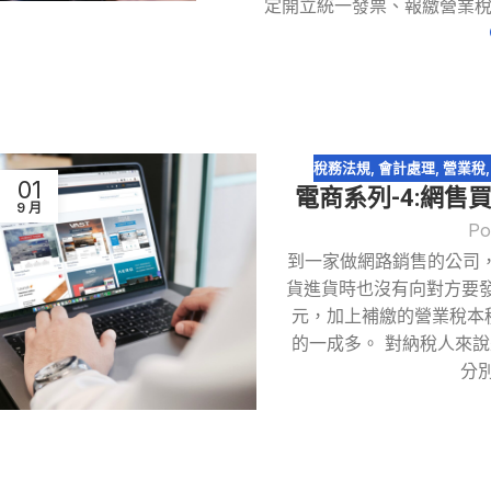
定開立統一發票、報繳營業稅
稅務法規
,
會計處理
,
營業稅
01
電商系列-4:網
9 月
Po
到一家做網路銷售的公司，
貨進貨時也沒有向對方要發
元，加上補繳的營業稅本
的一成多。 對納稅人來
分