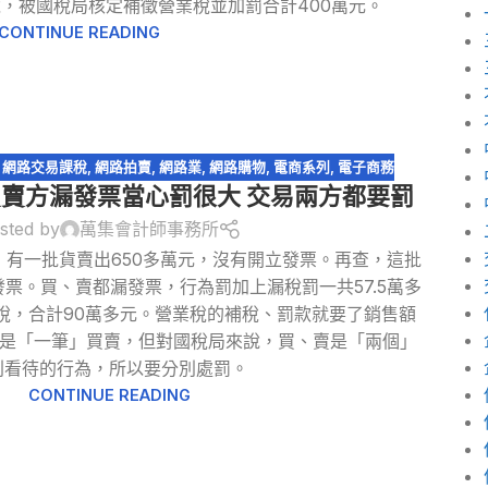
，被國稅局核定補徵營業稅並加罰合計400萬元。
CONTINUE READING
,
網路交易課稅
,
網路拍賣
,
網路業
,
網路購物
,
電商系列
,
電子商務
售買賣方漏發票當心罰很大 交易兩方都要罰
sted by
萬集會計師事務所
有一批貨賣出650多萬元，沒有開立發票。再查，這批
票。買、賣都漏發票，行為罰加上漏稅罰一共57.5萬多
稅，合計90萬多元。營業稅的補稅、罰款就要了銷售額
說是「一筆」買賣，但對國稅局來說，買、賣是「兩個」
別看待的行為，所以要分別處罰。
CONTINUE READING