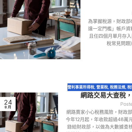
為掌握稅源，財政部
達一定門檻」帳戶資
且任四個月單月存入
稅常見問題)
營利事業所得稅
,
營業稅
,
稅務法規
,
稅
網路交易大查稅，金
24
Post
8 月
網路賣家小心稅務風險，財政部
今年12月起，年收款超過48
錄給財政部，以做為大數據查核