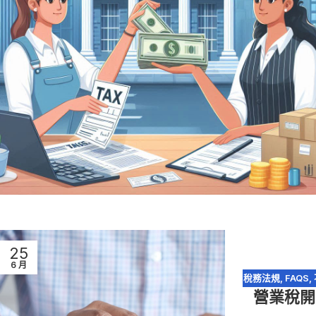
25
6 月
稅務法規
,
FAQS
,
營業稅開