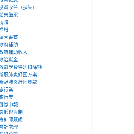
投資收益（損失）
拋棄繼承
捐贈
捐贈
擴大書審
政府補助
政府補助收入
政治獻金
教育學費特別扣除額
新冠肺炎紓困方案
新冠肺炎紓困貸款
旅行業
旅行業
暫繳申報
最低稅負制
會計師簽證
會計處理