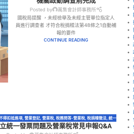
機關啟動調查前完成
Posted by
萬集會計師事務所
國稅局提醒 ，未經檢舉及未經主管單位指定人
員進行調查者 才符合稅捐稽法第48條之1自動補
報的要件
CONTINUE READING
不得扣抵進項
,
營業登記
,
營業稅
,
稅務問答-營業稅
,
稅捐稽徵法
,
統一
立統一發票問題及營業稅常見申報Q&A
發票
,
逃漏稅