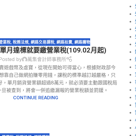
營業稅
,
稅務法規
,
網路交易課稅
,
網路拍賣
,
網路購物
單月達標就要繳營業稅(109.02月起)
Posted by
萬集會計師事務所
賣遊戲幣及虛寶，從現在開始可得當心，根據財政部今
想靠自己做網拍賺零用錢，課稅的標準越訂越嚴格，只
好，單月銷貨營業額超過8萬元，就必須要主動跟國稅局
一旦被查到，將會一併追繳漏報的營業稅額並罰鍰。
CONTINUE READING