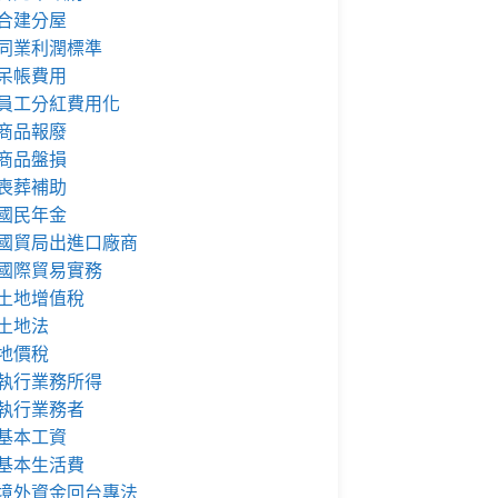
合建分屋
同業利潤標準
呆帳費用
員工分紅費用化
商品報廢
商品盤損
喪葬補助
國民年金
國貿局出進口廠商
國際貿易實務
土地增值稅
土地法
地價稅
執行業務所得
執行業務者
基本工資
基本生活費
境外資金回台專法