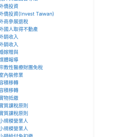
外僑投資
外僑投資(Invest Taiwan)
外商參展退稅
外國人取得不動產
外銷收入
外銷收入
婚嫁贈與
媒體報導
宗教性醫療財團免稅
室內裝修業
容積移轉
容積移轉
實物抵繳
實質課稅原則
實質課稅原則
小規模營業人
小規模營業人
小額給付免扣繳