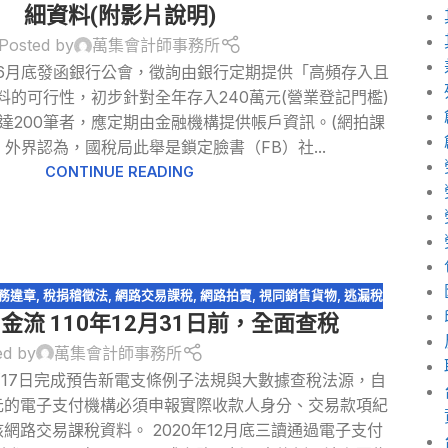
細資料(附影片說明)
Posted by
萬集會計師事務所
6月底發函銀行公會，徵詢由銀行定期提供「高頻存入且
料的可行性，初步針對全年存入240萬元(營業登記門檻)
達200筆者，應定期由金融機構提供帳戶資訊。(網拍課
 外界認為，國稅局此舉是鎖定臉書（FB）社...
CONTINUE READING
務違章
,
稅捐稽徵法
,
網路交易課稅
,
網路拍賣
,
視同銷售貨物
,
逃漏稅
流 110年12月31日前，全面查稅
ed by
萬集會計師事務所
17日完成預告新電支條例子法規與大數據查稅法源，自
萬元的電子支付機構必須申報實際收款人身分、交易款項紀
網路交易課稅資料。 2020年12月底三讀通過電子支付