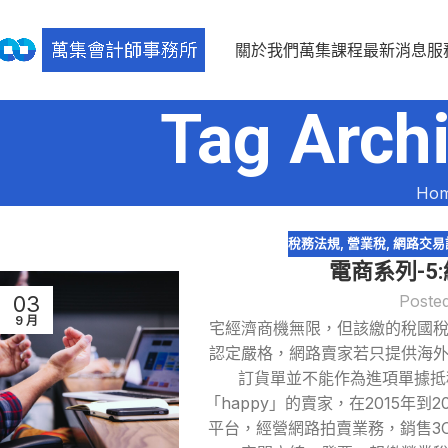
關於我們
萬集課程
最新消息
服
Tag Ar
Ho
稅務法規
,
營業稅
,
網路交易
電商系列-5
03
Poste
9 月
宅經濟商機無限，但該繳的稅國
認定嚴格，網路賣家若只提供海
訂貨單並不能作為進項單據抵
「happy」的賣家，在2015年到
平台，經營網路拍賣業務，銷售3C