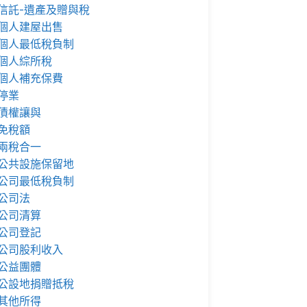
信託-遺產及贈與稅
個人建屋出售
個人最低稅負制
個人綜所稅
個人補充保費
停業
債權讓與
免稅額
兩稅合一
公共設施保留地
公司最低稅負制
公司法
公司清算
公司登記
公司股利收入
公益團體
公設地捐贈抵稅
其他所得