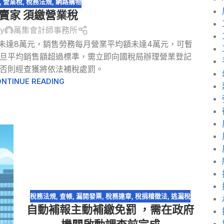
,
營業稅
,
稅務法規
,
網路購物
賣家 須繳營業稅
by
萬集會計師事務所
未達8萬元，銷售勞務每月營業平均額未達4萬元，可暫
旦平均銷售額超過標準，需立即向國稅局辦理營業登記
否則經查獲將依法補稅處罰。
NTINUE READING
稅務法規
,
查帳
,
漏開發票
,
稅務違章
,
稅捐稽徵法
,
逃漏稅
自動補報主動補繳免罰 ，需在政府