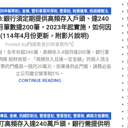
共同申報準則)
,
查帳
,
營利事業所得稅
,
營業稅
,
稅務違章
,
稅捐稽徵法
,
3:銀行須定期提供高頻存入戶頭、達240
易課稅
,
網路拍賣
,
網路購物
,
逃漏稅
,
電商系列
,
電子商務
月筆數達200筆，2023年起實施，如何因
?(114年4月份更新，附影片說明)
Posted by
萬集會計師事務所
！全年存超240萬、高頻存入4個月達200筆，銀行要
明細 給財政部。「高頻存入且達一定金額」的個人須注
票的門檻是一個月20萬元，如果達到此門檻，請務必設
立公司繳交營業稅5%。
CONTINUE READING
專區
,
查帳
,
洗錢防制法
,
營業登記
,
營業登記
,
營業稅
,
網路交易課稅
,
盯高頻存入達240萬戶頭，銀行需提供明
路拍賣
,
網路購物
,
跨境電商
,
電子商務
,
電子發票