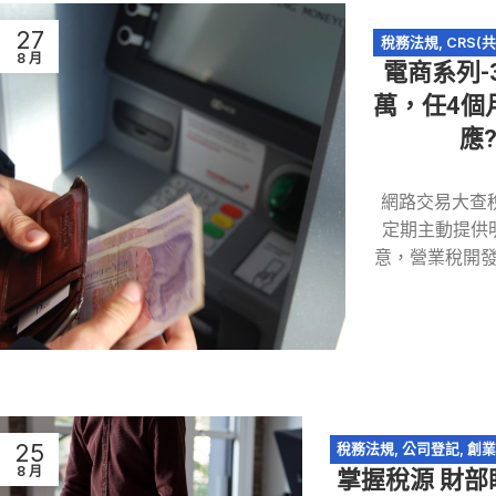
27
稅務法規
,
CRS(
8 月
電商系列-
網路交
萬，任4個
應
網路交易大查稅
定期主動提供
意，營業稅開發
25
稅務法規
,
公司登記
,
創業
8 月
掌握稅源 財部
網