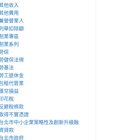
其他收入
其他費用
兼營營業人
列舉扣除額
創業專區
創業系列
勞保
勞健保法規
勞基法
勞工退休金
包租代管業
匯兌損益
印花稅
反避稅條款
取得不實憑證
台北市中小企業策略性及創新升級融
資貸款
台北市政府