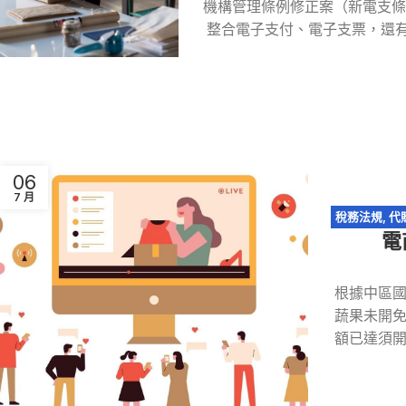
機構管理條例修正案（新電支條例
整合電子支付、電子支票，還有
06
7 月
稅務法規
,
代
電
根據中區
蔬果未開
額已達須