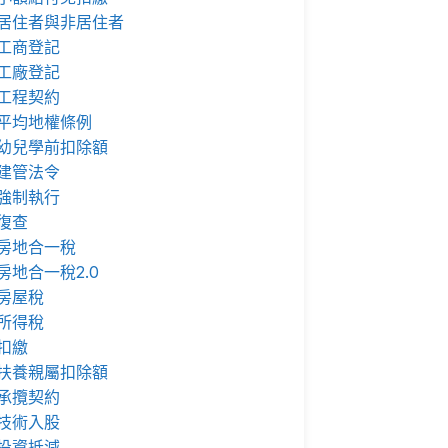
居住者與非居住者
工商登記
工廠登記
工程契約
平均地權條例
幼兒學前扣除額
建管法令
強制執行
復查
房地合一稅
房地合一稅2.0
房屋稅
所得稅
扣繳
扶養親屬扣除額
承攬契約
技術入股
投資抵減