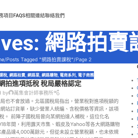
務項目
FAQS
相關連結
聯絡我們
chives: 網路拍
me
Posts Tagged "網路拍賣課稅"
Page 2
課稅
,
網路拍賣
,
網路業
,
網路購物
,
電商系列
,
電子商務
:網拍進項抵稅 稅局嚴格認定
d by
萬集會計師事務所
稅局也不會放過。北區國稅局指出，營業稅對進項稅額的
外網站訂貨單，缺少營業人統編、含稅價格等資訊，該項
稅。 前陣子國稅局曾向某網拍達人補稅，這位化名
2018年間，利用露天市集、蝦皮及Yahoo等各大網路購物
產品達4,000萬餘元，但從未設立營業稅籍，也未依規