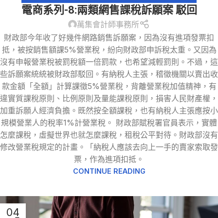
電商系列-8:兩類網售課稅訴願案 駁回
萬集會計師事務所
財政部今年收了好幾件網路銷售訴願案，因為沒有進項發票扣
抵，被按銷售額課5%營業稅，紛向財政部申訴稅太重。又因為
沒有申報營業稅被罰稅額一倍罰款，也希望減輕罰則。不過，這
些訴願案統統被財政部駁回。有納稅人主張，稽徵機關以賣出收
款金額「全額」計算課徵5%營業稅，背離營業稅加值精神，有
違實質課稅原則、比例原則及量能課稅原則，損害人民財產權，
加重訴願人經濟負擔。既然按全額課稅，也有納稅人主張應按小
規模營業人的稅率1%計營業稅。 財政部賦稅署官員表示，實體
怎麼課稅，虛擬世界也就怎麼課稅，租稅公平對待。財政部沒有
修改營業稅規定的計畫。「納稅人應該去向上一手的賣家索取發
票，作為進項扣抵。
CONTINUE READING
04