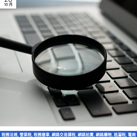
10 月
稅務法規
,
營業稅
,
稅務違章
,
網路交易課稅
,
網路拍賣
,
網路購物
,
逃漏稅
,
電商