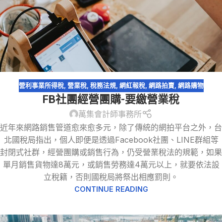
營利事業所得稅
,
營業稅
,
稅務法規
,
網紅報稅
,
網路拍賣
,
網路購物
FB社團經營團購-要繳營業稅
萬集會計師事務所
近年來網路銷售管道愈來愈多元，除了傳統的網拍平台之外，台
北國稅局指出，個人即便是透過Facebook社團、LINE群組等
封閉式社群，經營團購或銷售行為，仍受營業稅法的規範，如果
單月銷售貨物達8萬元，或銷售勞務達4萬元以上，就要依法設
立稅籍，否則國稅局將祭出相應罰則。
CONTINUE READING