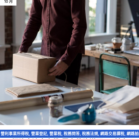
10 月
營利事業所得稅
,
營業登記
,
營業稅
,
稅務問答
,
稅務法規
,
網路交易課稅
,
網路拍