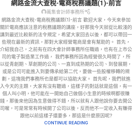
網路金流大查稅-電商稅務議題(1)-前言
賣
,
網路購物
,
跨境電商
,
電子商務
萬集會計師事務所
網路金流大查稅-電商稅務議題(1)-前言 歡迎大家，今天來參加
關於電商應該注意的稅務議題的講座，好那我今天就從比較淺的
講到最近比較新的法令規定，希望大家回去以後，都可以帶回一
些現在最新的資訊，那對大家經營電商是會有幫助的。 首先，
介紹我自己，之前有在四大會計師事務所任職過，也有在上市公
司的電子製造業工作過， 我們事務所因為經營很久時間了，所
以從青創期、草創期的公司、一直到成熟期的公司、到發展期，
或是公司可能進入到要傳承給第二代，要做一些股權移轉的規
劃，這塊我們事務所也是都可以協助大家。 首先呢，我們就進
入今天的主題，大家有沒有聽過，這樣子的對話就是這個，有一
個人叫小明，他可能在一開始自己做個小生意的時候啊都很賺
錢，那後來他因為生意做得不錯，所以就有人跟他說你要去開公
司喔，可是常常有時候開了公司以後，反而他不一定收入有賺得
跟他以前這樣子還要多，那這是什麼原因呢?
CONTINUE READING