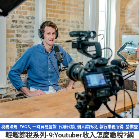
稅務法規
,
FAQS
,
一時貿易盈餘
,
代購代銷
,
個人綜所稅
,
執行業務所得
,
營業登
輕鬆節稅系列-9:Youtuber收入怎麼繳稅?網
記
,
營業稅
,
網紅報稅
,
網路交易課稅
,
網路拍賣
,
網路購物
,
薪資所得
,
輕鬆節稅
,