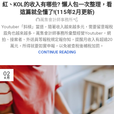
輕鬆節稅-綜所稅
,
逃漏稅
紅、KOL的收入有哪些? 懶人包一次整理，看
這篇就全懂了!(115年2月更新)
萬集會計師事務所
Youtuber「斜槓」當道，隨著收入越來越多元，需要留意報稅
眉角也越來越多，萬集會計師事務所彙整經營Youtuber，網
拍、接案者、外送員等報稅規定報你知，提醒月收入有超過20
萬元，所得就要如實申報，以免被查稅後補稅加罰。
CONTINUE READING
02
4 月