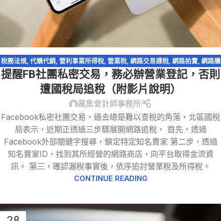
稅務法規
,
代購代銷
,
營利事業所得稅
,
營業稅
,
網路交易課稅
,
網路拍賣
,
網路購
提醒FB社團私密交易，務必辦營業登記，否則
物
,
逃漏稅
遭國稅局追稅（附影片說明）
萬集會計師事務所
Facebook私密社團交易，過去總是難以查稅的角落，北區國稅
局表示，近期正透過三步驟展開網路追稅， 首先，透過
Facebook外部關鍵字搜尋，鎖定特定知名賣家 第二步，透過
知名賣家ID，找到其所經營的網路商店，向平台取得金流資
訊。 第三，確認漏稅事實後，依序追討營業稅及所得稅。
CONTINUE READING
28