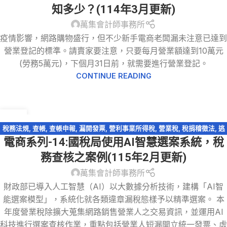
知多少？(114年3月更新)
萬集會計師事務所
疫情影響，網路購物盛行，但不少新手電商老闆漏未注意已達到
營業登記的標準。請賣家要注意，只要每月營業額達到10萬元
(勞務5萬元)，下個月31日前，就需要進行營業登記。
CONTINUE READING
17
3 月
稅務法規
,
查帳
,
查帳申報
,
漏開發票
,
營利事業所得稅
,
營業稅
,
稅捐稽徵法
,
逃
電商系列-14:國稅局使用AI智慧選案系統，稅
漏稅
,
電商系列
務查核之案例(115年2月更新)
萬集會計師事務所
財政部已導入人工智慧（AI）以大數據分析技術，建構「AI智
能選案模型」，系統化就各類違章漏稅態樣予以精準選案。 本
年度營業稅除擴大蒐集網路銷售營業人之交易資訊，並運用AI
科技進行選案查核作業，重點包括營業人短漏開立統一發票、虛