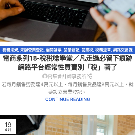
稅務法規
,
未辦營業登記
,
漏開發票
,
營業登記
,
營業稅
,
稅務違章
,
網路交易課
電商系列18-稅稅唸學堂／凡走過必留下痕跡
稅
,
網路拍賣
,
網路購物
,
逃漏稅
,
電商系列
,
電子商務
網路平台經常性買賣別「稅」著了
萬集會計師事務所
若每月銷售勞務達4萬元以上、每月銷售貨品達8萬元以上，就
要設立營業登記。
CONTINUE READING
19
4 月