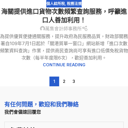
個人綜所稅
,
稅務法規
海關提供進口貨物次數頻繁查詢服務，呼籲進
口人善加利用！
萬集會計師事務所
為提供優質便捷通關服務，提升政府為民服務品質，財政部關務
署自109年7月1日起於「關港貿單一窗口」網站新增「進口次數
頻繁資料查詢」作業，提供商民查詢尚可享有進口低價免稅貨物
次數（每半年度限6次），歡迎善加利用。
CONTINUE READING
1
2
3
有任何問題，歡迎和我們聯絡
我們會儘速回覆您