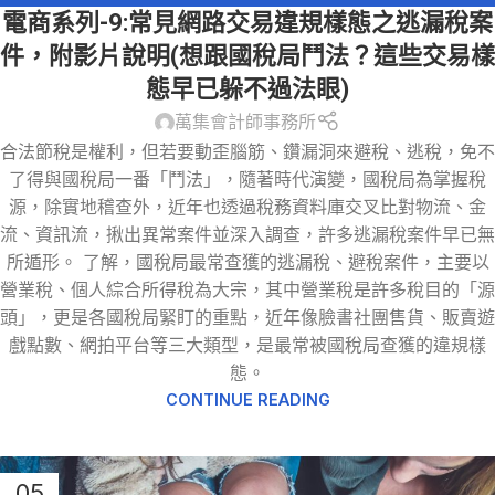
電商系列-9:常見網路交易違規樣態之逃漏稅案
系列
件，附影片說明(想跟國稅局鬥法？這些交易樣
態早已躲不過法眼)
萬集會計師事務所
合法節稅是權利，但若要動歪腦筋、鑽漏洞來避稅、逃稅，免不
了得與國稅局一番「鬥法」，隨著時代演變，國稅局為掌握稅
源，除實地稽查外，近年也透過稅務資料庫交叉比對物流、金
流、資訊流，揪出異常案件並深入調查，許多逃漏稅案件早已無
所遁形。 了解，國稅局最常查獲的逃漏稅、避稅案件，主要以
營業稅、個人綜合所得稅為大宗，其中營業稅是許多稅目的「源
頭」，更是各國稅局緊盯的重點，近年像臉書社團售貨、販賣遊
戲點數、網拍平台等三大類型，是最常被國稅局查獲的違規樣
態。
CONTINUE READING
05