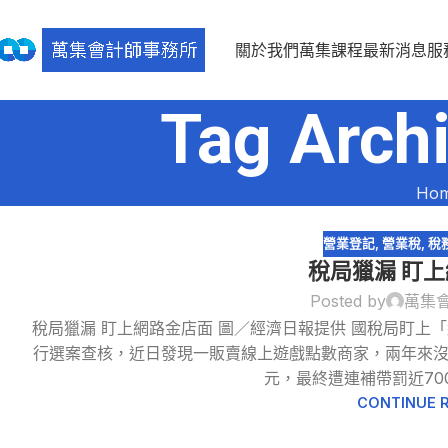
關於我們
萬集課程
最新消息
服
Tag Ar
Ho
營業登記
,
營業稅
,
稅
稅局獵漏 盯
Posted by
萬集
稅局獵漏 盯上網路金店面 圖／經濟日報提供 國稅局盯上
行選案查核，近日發現一販賣線上遊戲點數商家，兩年來沒辦
元，最終遭連補帶罰近700
CONTINUE 