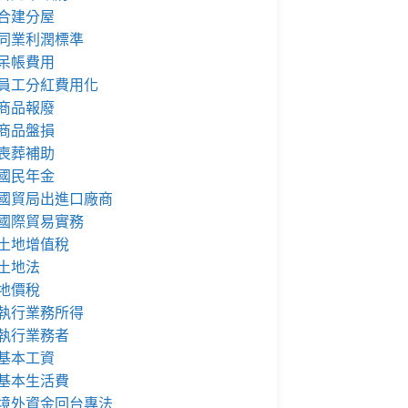
合建分屋
同業利潤標準
呆帳費用
員工分紅費用化
商品報廢
商品盤損
喪葬補助
國民年金
國貿局出進口廠商
國際貿易實務
土地增值稅
土地法
地價稅
執行業務所得
執行業務者
基本工資
基本生活費
境外資金回台專法