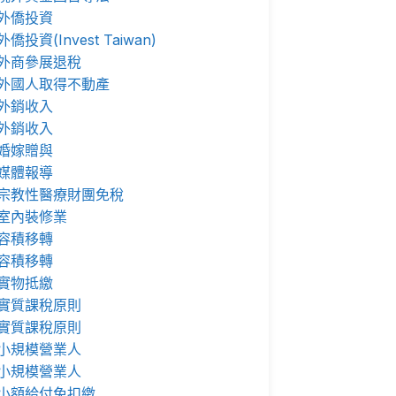
外僑投資
外僑投資(Invest Taiwan)
外商參展退稅
外國人取得不動產
外銷收入
外銷收入
婚嫁贈與
媒體報導
宗教性醫療財團免稅
室內裝修業
容積移轉
容積移轉
實物抵繳
實質課稅原則
實質課稅原則
小規模營業人
小規模營業人
小額給付免扣繳