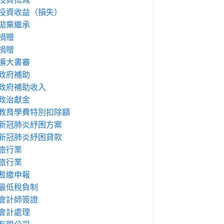
投資收益（損失）
拋棄繼承
捐贈
捐贈
擴大書審
政府補助
政府補助收入
政治獻金
教育學費特別扣除額
新冠肺炎紓困方案
新冠肺炎紓困貸款
旅行業
旅行業
暫繳申報
最低稅負制
會計師簽證
會計處理