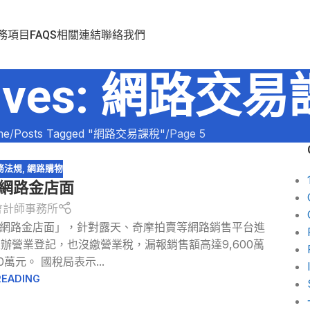
務項目
FAQS
相關連結
聯絡我們
chives: 網路交
me
Posts Tagged "網路交易課稅"
Page 5
務法規
,
網路購物
上網路金店面
會計師事務所
「網路金店面」，針對露天、奇摩拍賣等網路銷售平台進
營業登記，也沒繳營業稅，漏報銷售額高達9,600萬
萬元。 國稅局表示...
READING