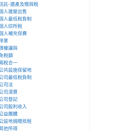
信託-遺產及贈與稅
個人建屋出售
個人最低稅負制
個人綜所稅
個人補充保費
停業
債權讓與
免稅額
兩稅合一
公共設施保留地
公司最低稅負制
公司法
公司清算
公司登記
公司股利收入
公益團體
公設地捐贈抵稅
其他所得