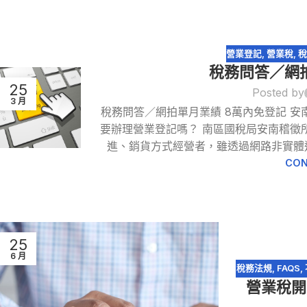
營業登記
,
營業稅
,
稅
稅務問答／網
25
Posted by
3 月
稅務問答／網拍單月業績 8萬內免登記 
要辦理營業登記嗎？ 南區國稅局安南稽徵
進、銷貨方式經營者，雖透過網路非實體通
CON
25
6 月
稅務法規
,
FAQS
,
營業稅開