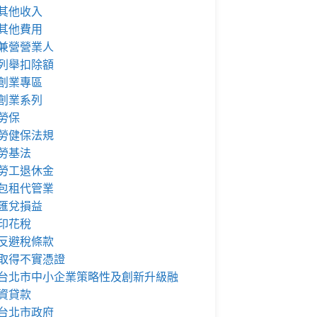
其他收入
其他費用
兼營營業人
列舉扣除額
創業專區
創業系列
勞保
勞健保法規
勞基法
勞工退休金
包租代管業
匯兌損益
印花稅
反避稅條款
取得不實憑證
台北市中小企業策略性及創新升級融
資貸款
台北市政府