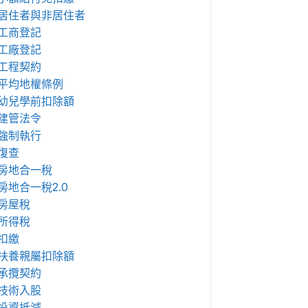
居住者與非居住者
工商登記
工廠登記
工程契約
平均地權條例
幼兒學前扣除額
建管法令
強制執行
復查
房地合一稅
房地合一稅2.0
房屋稅
所得稅
扣繳
扶養親屬扣除額
承攬契約
技術入股
投資抵減