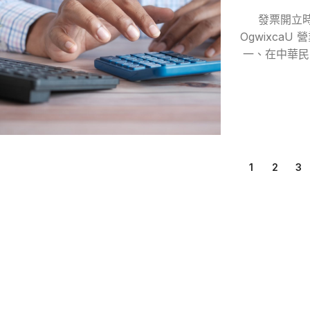
發票開立時限規
Ogwixca
一、在中華民
1
2
3