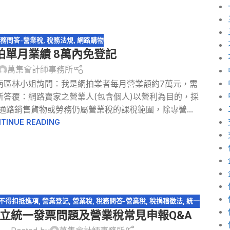
務問答-營業稅
,
稅務法規
,
網路購物
拍單月業績 8萬內免登記
萬集會計師事務所
安南區林小姐詢問：我是網拍業者每月營業額約7萬元，需
所答覆：網路賣家之營業人(包含個人)以營利為目的，採
路銷售貨物或勞務仍屬營業稅的課稅範圍，除專營...
TINUE READING
不得扣抵進項
,
營業登記
,
營業稅
,
稅務問答-營業稅
,
稅捐稽徵法
,
統一
立統一發票問題及營業稅常見申報Q&A
發票
,
逃漏稅