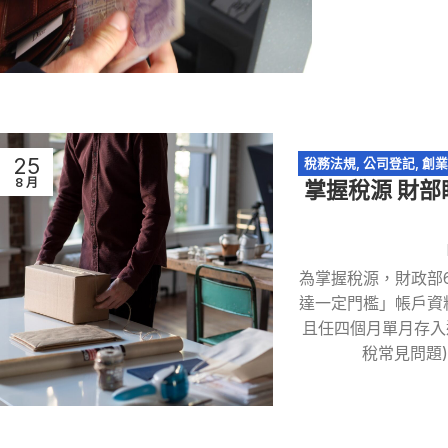
25
稅務法規
,
公司登記
,
創業
8 月
掌握稅源 財部
網
為掌握稅源，財政部
達一定門檻」帳戶資
且任四個月單月存入
稅常見問題)