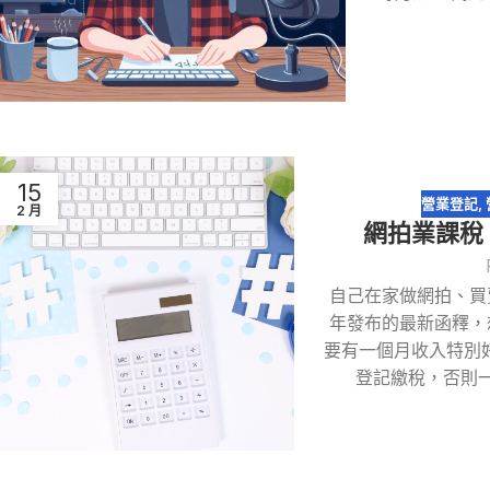
15
營業登記
,
2 月
網拍業課稅 
自己在家做網拍、買
年發布的最新函釋，
要有一個月收入特別
登記繳稅，否則