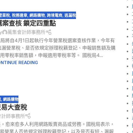
營業稅
,
稅務違章
,
網路購物
,
跨境電商
,
逃漏稅
選案查核 鎖定四重點
y
萬集會計師事務所
稅局將自4月1日起執行今年營業稅選案查核作業，今年有
逃漏營業稅、是否依規定辦理稅籍登記、申報銷售額及購
零稅率銷售額，申報適用零稅率等。 國稅局4...
NTINUE READING
規
,
網路購物
交易大查稅
會計師事務所
展，愈來愈多人利用網路販賣商品或勞務。國稅局表示，
易營業人否依規定辦理稅籍登記，以及是否有短、漏報