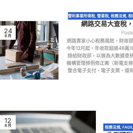
營利事業所得稅
,
營業稅
,
稅務法規
,
稅
網路交易大查稅，金
24
Post
8 月
網路賣家小心稅務風險，財政部
今年12月起，年收款超過48
錄給財政部，以做為大數據查核
機構管理條例修正案（新電支條例
整合電子支付、電子支票，還有
12
8 月
稅務法規
,
FAQS