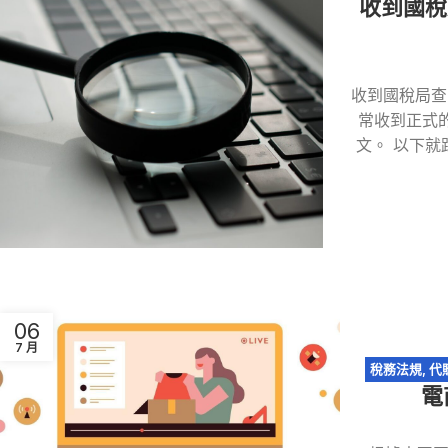
收到國稅
業稅
,
稅務問答
,
收到國稅局查
常收到正式
文。 以下就
06
7 月
稅務法規
,
代
電