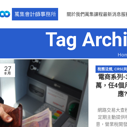
關於我們
萬集課程
最新消息
服
Tag Ar
Ho
27
稅務法規
,
CRS(
8 月
電商系列-
網路交
萬，任4個
應
網路交易大查稅
定期主動提供
意，營業稅開發