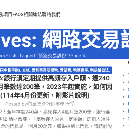
務項目
FAQS
相關連結
聯絡我們
chives: 網路交
me
Posts Tagged "網路交易課稅"
Page 4
共同申報準則)
,
查帳
,
營利事業所得稅
,
營業稅
,
稅務違章
,
稅捐稽徵法
,
3:銀行須定期提供高頻存入戶頭、達240
易課稅
,
網路拍賣
,
網路購物
,
逃漏稅
,
電商系列
,
電子商務
月筆數達200筆，2023年起實施，如何因
?(114年4月份更新，附影片說明)
Posted by
萬集會計師事務所
！全年存超240萬、高頻存入4個月達200筆，銀行要
明細 給財政部。「高頻存入且達一定金額」的個人須注
票的門檻是一個月20萬元，如果達到此門檻，請務必設