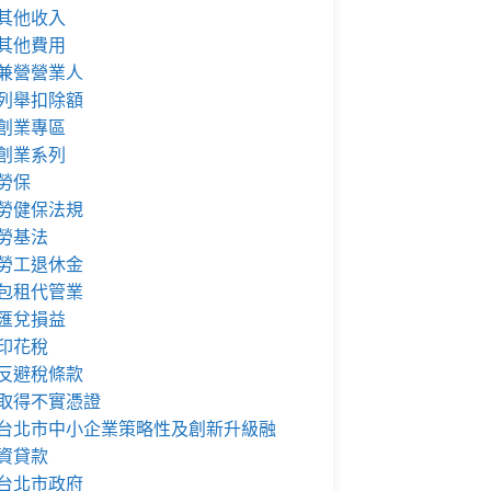
其他收入
其他費用
兼營營業人
列舉扣除額
創業專區
創業系列
勞保
勞健保法規
勞基法
勞工退休金
包租代管業
匯兌損益
印花稅
反避稅條款
取得不實憑證
台北市中小企業策略性及創新升級融
資貸款
台北市政府