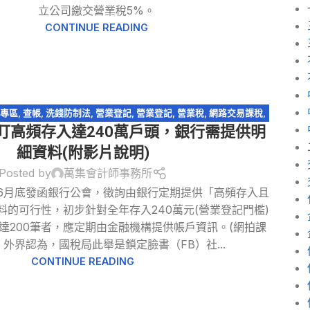
立公司繳交營業稅5%。
CONTINUE READING
專區
,
查帳
,
洗錢防制法
,
營業登記
,
營業登記
,
營業稅
,
網路交易課稅
,
盯高頻存入達240萬戶頭，銀行需提供明
路拍賣
,
網路購物
,
跨境電商
,
電子商務
,
電子發票
細資料(附影片說明)
Posted by
萬集會計師事務所
6月底發函銀行公會，徵詢由銀行定期提供「高頻存入且
料的可行性，初步針對全年存入240萬元(營業登記門檻)
達200筆者，應定期由金融機構提供帳戶資訊。(網拍課
 外界認為，國稅局此舉是鎖定臉書（FB）社...
CONTINUE READING