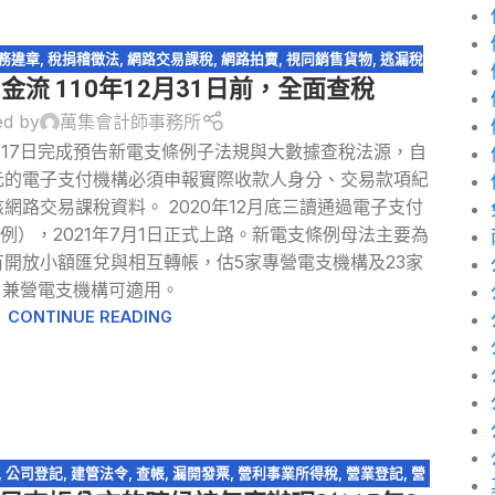
務違章
,
稅捐稽徵法
,
網路交易課稅
,
網路拍賣
,
視同銷售貨物
,
逃漏稅
流 110年12月31日前，全面查稅
ed by
萬集會計師事務所
17日完成預告新電支條例子法規與大數據查稅法源，自
萬元的電子支付機構必須申報實際收款人身分、交易款項紀
網路交易課稅資料。 2020年12月底三讀通過電子支付
），2021年7月1日正式上路。新電支條例母法主要為
開放小額匯兌與相互轉帳，估5家專營電支機構及23家
兼營電支機構可適用。
CONTINUE READING
,
公司登記
,
建管法令
,
查帳
,
漏開發票
,
營利事業所得稅
,
營業登記
,
營