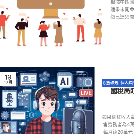
根據中區
蔬果未開
額已達須
19
10 月
稅務法規
,
個人綜
國稅局
如果網紅收入
售勞務者為4
每月達20萬元