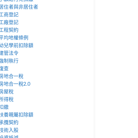
居住者與非居住者
工商登記
工廠登記
工程契約
平均地權條例
幼兒學前扣除額
建管法令
強制執行
復查
房地合一稅
房地合一稅2.0
房屋稅
所得稅
扣繳
扶養親屬扣除額
承攬契約
技術入股
投資抵減