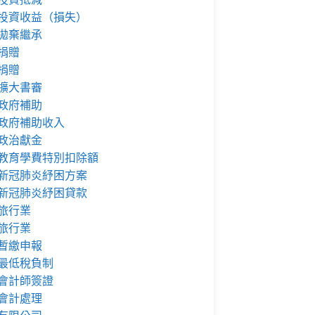
投資收益（損失）
拋棄繼承
捐贈
捐贈
擴大書審
政府補助
政府補助收入
政治獻金
教育學費特別扣除額
新冠肺炎紓困方案
新冠肺炎紓困貸款
旅行業
旅行業
暫繳申報
最低稅負制
會計師簽證
會計處理