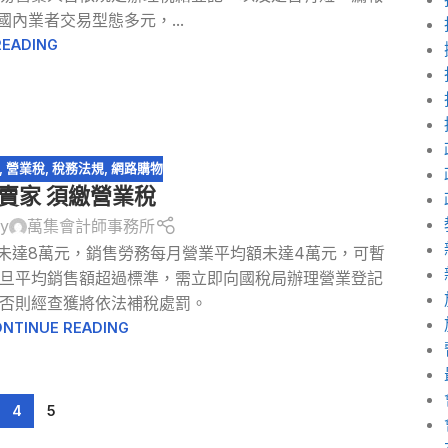
內業者交易型態多元，...
READING
,
營業稅
,
稅務法規
,
網路購物
賣家 須繳營業稅
by
萬集會計師事務所
未達8萬元，銷售勞務每月營業平均額未達4萬元，可暫
旦平均銷售額超過標準，需立即向國稅局辦理營業登記
否則經查獲將依法補稅處罰。
NTINUE READING
4
5