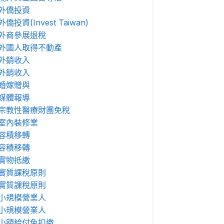
外僑投資
外僑投資(Invest Taiwan)
外商參展退稅
外國人取得不動產
外銷收入
外銷收入
婚嫁贈與
媒體報導
宗教性醫療財團免稅
室內裝修業
容積移轉
容積移轉
實物抵繳
實質課稅原則
實質課稅原則
小規模營業人
小規模營業人
小額給付免扣繳