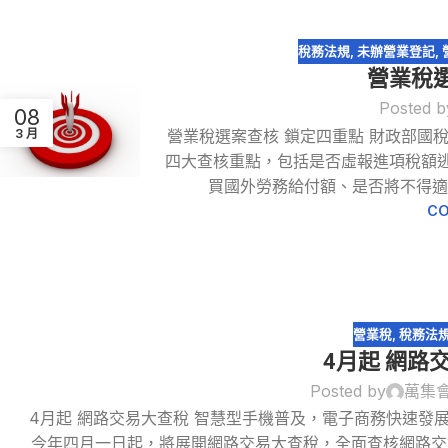
稅務法規
,
未辦營業登記
,
營業稅
Posted b
08
營業稅選案查核 鎖定四重點 財政部國
3 月
四大查核重點，包括是否虛報進項稅額
買國外勞務給付額、是否將不得適用
CO
營業稅
,
稅務法
4月起 網路
Posted by
萬集
4月起 網路交易大查稅 智慧型手機普及，電子商務快速發
今年四月一日起，將展開網路交易大查稅，全面查核網路交