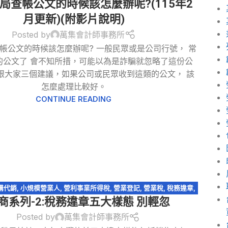
局查帳公文的時候該怎麼辦呢?(115年2
稅務法規-洗錢防制法
,
稅務違章
,
稅捐稽徵法
,
網紅報稅
,
網路交易課
稅
,
網路拍賣
,
網路購物
,
逃漏稅
,
遺產及贈與稅
月更新)(附影片說明)
Posted by
萬集會計師事務所
帳公文的時候該怎麼辦呢? 一般民眾或是公司行號， 常
的公文了 會不知所措，可能以為是詐騙就忽略了這份公
跟大家三個建議，如果公司或民眾收到這類的公文， 該
怎麼處理比較好。
CONTINUE READING
購代銷
,
小規模營業人
,
營利事業所得稅
,
營業登記
,
營業稅
,
稅務違章
,
商系列-2:稅務違章五大樣態 別輕忽
網紅報稅
,
網路交易課稅
,
網路拍賣
,
網路購物
,
電商系列
Posted by
萬集會計師事務所