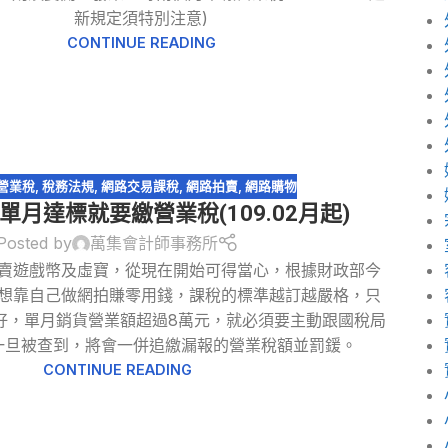
新規定須特別注意)
CONTINUE READING
營業稅
,
稅務法規
,
網路交易課稅
,
網路拍賣
,
網路購物
單月達標就要繳營業稅(109.02月起)
Posted by
萬集會計師事務所
賣遊戲幣及虛寶，從現在開始可得當心，根據財政部今
想靠自己做網拍賺零用錢，課稅的標準越訂越嚴格，只
好，單月銷貨營業額超過8萬元，就必須要主動跟國稅局
一旦被查到，將會一併追繳漏報的營業稅額並罰鍰。
CONTINUE READING