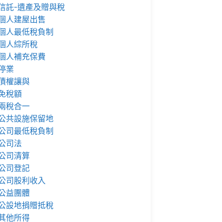
信託-遺產及贈與稅
個人建屋出售
個人最低稅負制
個人綜所稅
個人補充保費
停業
債權讓與
免稅額
兩稅合一
公共設施保留地
公司最低稅負制
公司法
公司清算
公司登記
公司股利收入
公益團體
公設地捐贈抵稅
其他所得