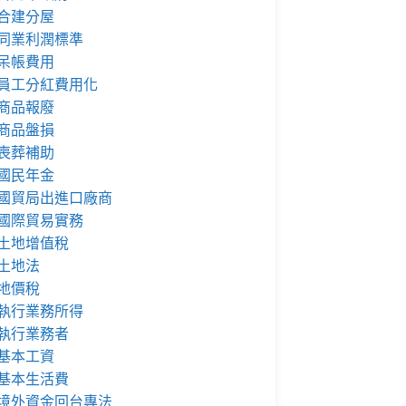
合建分屋
同業利潤標準
呆帳費用
員工分紅費用化
商品報廢
商品盤損
喪葬補助
國民年金
國貿局出進口廠商
國際貿易實務
土地增值稅
土地法
地價稅
執行業務所得
執行業務者
基本工資
基本生活費
境外資金回台專法