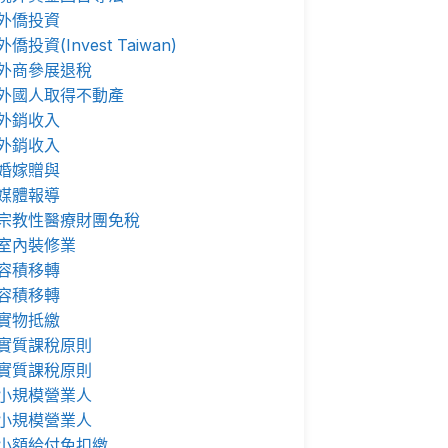
外僑投資
外僑投資(Invest Taiwan)
外商參展退稅
外國人取得不動產
外銷收入
外銷收入
婚嫁贈與
媒體報導
宗教性醫療財團免稅
室內裝修業
容積移轉
容積移轉
實物抵繳
實質課稅原則
實質課稅原則
小規模營業人
小規模營業人
小額給付免扣繳