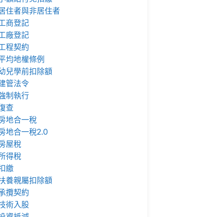
居住者與非居住者
工商登記
工廠登記
工程契約
平均地權條例
幼兒學前扣除額
建管法令
強制執行
復查
房地合一稅
房地合一稅2.0
房屋稅
所得稅
扣繳
扶養親屬扣除額
承攬契約
技術入股
投資抵減