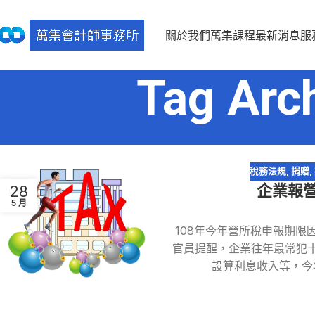
關於我們
萬集課程
最新消息
服
Tag Ar
稅務法規
,
捐贈
,
企業報
28
5 月
108年今年營所稅申報期限
官員提醒，企業往年最常犯
設算利息收入等，今