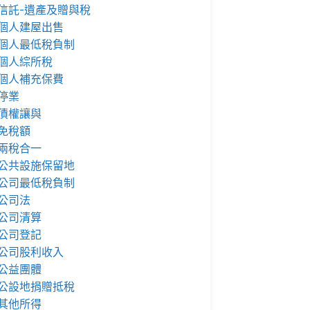
信託-遺產及贈與稅
個人建屋出售
個人最低稅負制
個人綜所稅
個人補充保費
停業
債權讓與
免稅額
兩稅合一
公共設施保留地
公司最低稅負制
公司法
公司清算
公司登記
公司股利收入
公益團體
公設地捐贈抵稅
其他所得