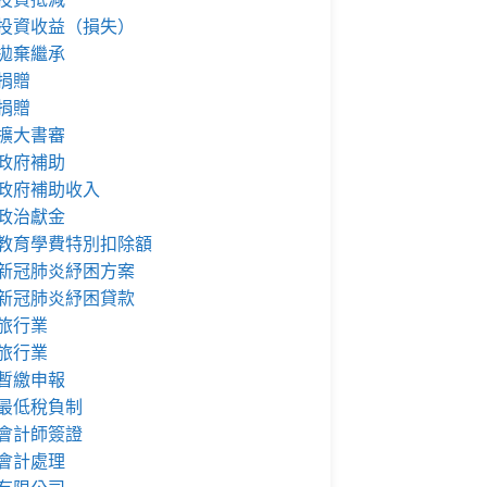
投資收益（損失）
拋棄繼承
捐贈
捐贈
擴大書審
政府補助
政府補助收入
政治獻金
教育學費特別扣除額
新冠肺炎紓困方案
新冠肺炎紓困貸款
旅行業
旅行業
暫繳申報
最低稅負制
會計師簽證
會計處理