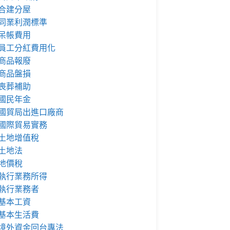
合建分屋
同業利潤標準
呆帳費用
員工分紅費用化
商品報廢
商品盤損
喪葬補助
國民年金
國貿局出進口廠商
國際貿易實務
土地增值稅
土地法
地價稅
執行業務所得
執行業務者
基本工資
基本生活費
境外資金回台專法