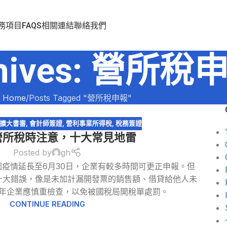
務項目
FAQS
相關連結
聯絡我們
chives: 營所稅
Home
Posts Tagged "營所稅申報"
擴大書審
,
會計師簽證
,
營利事業所得稅
,
稅務簽證
營所稅時注意，十大常見地雷
Posted by
gh
因疫情延長至6月30日，企業有較多時間可更正申報。但
十大錯誤，像是未加計漏開發票的銷售額、借貸給他人未
年企業應慎重檢查，以免被國稅局開稅單處罰。
CONTINUE READING