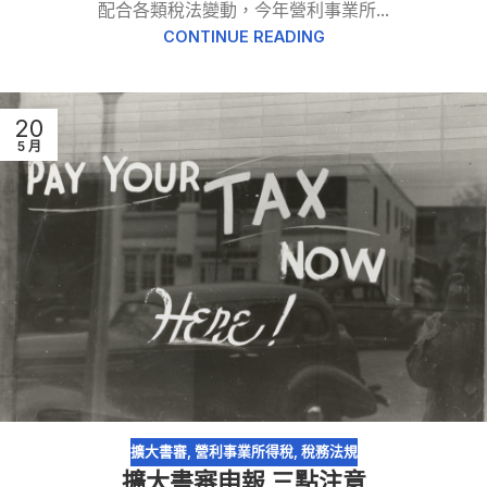
配合各類稅法變動，今年營利事業所...
CONTINUE READING
20
5 月
擴大書審
,
營利事業所得稅
,
稅務法規
擴大書審申報 三點注意