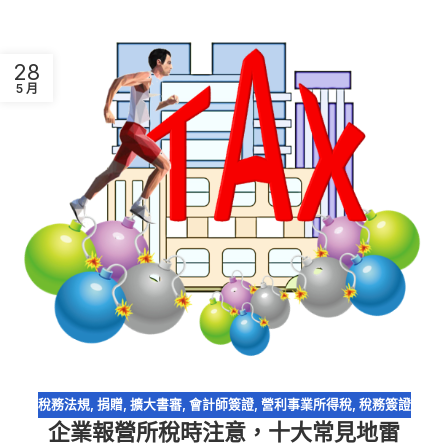
28
5 月
稅務法規
,
捐贈
,
擴大書審
,
會計師簽證
,
營利事業所得稅
,
稅務簽證
企業報營所稅時注意，十大常見地雷