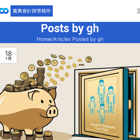
Posts by
gh
Home
Articles Posted by gh
18
1 月