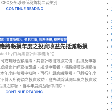
 CFC及全球最低稅負制二者差別
CONTINUE READING
營利事業所得稅
,
盈虧互抵
,
稅務法規
,
稅務簽證
應將虧損年度之投資收益先抵減虧損
sted by
萬集會計師事務所
公司或有限合夥組織，其會計帳冊簿據完備、虧損及申報
書或經會計師查核簽證、如期申報者，得將經稽徵機關核
自本年度純益額中扣除，再行計算應繳稅額。但虧損年度
定不計入所得額之投資收益，應先減除其同年度之投資收
虧損之餘額，自本年度純益額中扣除。
CONTINUE READING