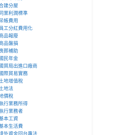
合建分屋
同業利潤標準
呆帳費用
員工分紅費用化
商品報廢
商品盤損
喪葬補助
國民年金
國貿局出進口廠商
國際貿易實務
土地增值稅
土地法
地價稅
執行業務所得
執行業務者
基本工資
基本生活費
境外資金回台專法