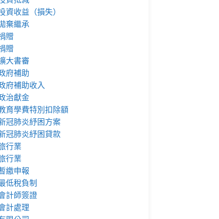
投資收益（損失）
拋棄繼承
捐贈
捐贈
擴大書審
政府補助
政府補助收入
政治獻金
教育學費特別扣除額
新冠肺炎紓困方案
新冠肺炎紓困貸款
旅行業
旅行業
暫繳申報
最低稅負制
會計師簽證
會計處理