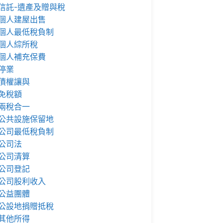
信託-遺產及贈與稅
個人建屋出售
個人最低稅負制
個人綜所稅
個人補充保費
停業
債權讓與
免稅額
兩稅合一
公共設施保留地
公司最低稅負制
公司法
公司清算
公司登記
公司股利收入
公益團體
公設地捐贈抵稅
其他所得