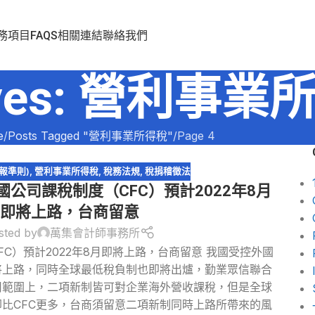
務項目
FAQS
相關連結
聯絡我們
hives: 營利事
e
Posts Tagged "營利事業所得稅"
Page 4
申報準則)
,
營利事業所得稅
,
稅務法規
,
稅捐稽徵法
國公司課稅制度（CFC）預計2022年8月
即將上路，台商留意
sted by
萬集會計師事務所
C）預計2022年8月即將上路，台商留意 我國受控外國
將上路，同時全球最低稅負制也即將出爐，勤業眾信聯合
用範圍上，二項新制皆可對企業海外營收課稅，但是全球
比CFC更多，台商須留意二項新制同時上路所帶來的風