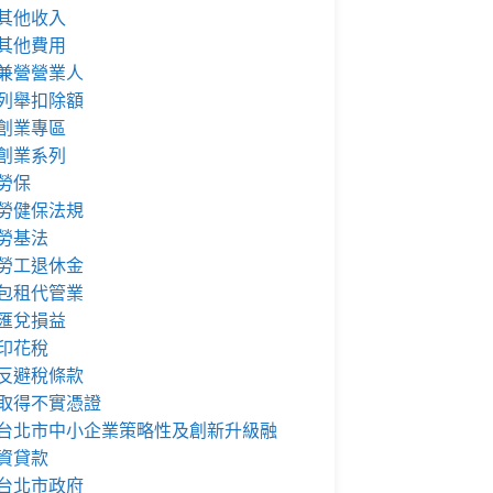
其他收入
其他費用
兼營營業人
列舉扣除額
創業專區
創業系列
勞保
勞健保法規
勞基法
勞工退休金
包租代管業
匯兌損益
印花稅
反避稅條款
取得不實憑證
台北市中小企業策略性及創新升級融
資貸款
台北市政府