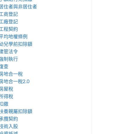
居住者與非居住者
工商登記
工廠登記
工程契約
平均地權條例
幼兒學前扣除額
建管法令
強制執行
復查
房地合一稅
房地合一稅2.0
房屋稅
所得稅
扣繳
扶養親屬扣除額
承攬契約
技術入股
投資抵減