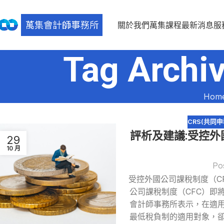
關於我們
萬集課程
最新消息
服
Tag Arc
Hom
CRS(共同
評析及建議:受控外
29
10 月
Po
受控外國公司課稅制度（CF
公司課稅制度（CFC）即
會計師事務所表示，在適
最低稅負制的適用對象，卻