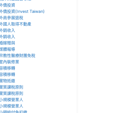
外僑投資
外僑投資(Invest Taiwan)
外商參展退稅
外國人取得不動產
外銷收入
外銷收入
婚嫁贈與
媒體報導
宗教性醫療財團免稅
室內裝修業
容積移轉
容積移轉
實物抵繳
實質課稅原則
實質課稅原則
小規模營業人
小規模營業人
小額給付免扣繳