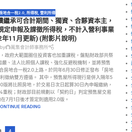
房地合一稅2.0
,
所得稅
,
營利所得
連續繼承可合計期間、獨資、合夥資本主，
0規定申報及課徵所得稅，不計入營利事業
2年11月更新) (附影片說明)
 by
萬集會計師事務所
炒房，政府大範圍圈住投資客也加重課稅，盤點財政部共祭
加嚴、法人比照個人課稅、強化反避稅機制，並將預售
房地合一稅2.0上路，於同年6月30日修正發布「房地
利徵納雙方遵循。 其中，預售屋所得現行是併入隔年5
2.0版將比照房地，於交易日次日起算30日內申報繳納，
5%重稅；財政部目前規劃以「契約日」判定預售屋交易
在7月1日後才簽定則適用2.0版。
ONTINUE READING
3
4