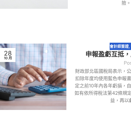
險。
會計師簽證
,
28
申報盈虧互抵，
10 月
Po
財政部北區國稅局表示，
扣除年度均使用藍色申報
定之前10年內各年虧損，
如有依所得稅法第42條規
益，再以