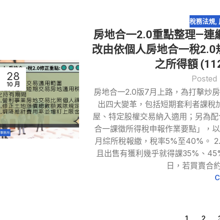
稅務法規
,
房地合一2.0重點整理—
改由依個人房地合一稅2.
之所得額 (11
28
Posted
10 月
房地合一2.0版7月上路，為打擊
出四大變革，包括短期套利者課稅
屋、特定股權交易納入適用；另為配合
合一課徵所得稅申報作業要點」，以
月綜所稅報繳，稅率5%至40%。 
且出售有獲利幾乎就得課35%、4
日，若買賣合約
C
1
2