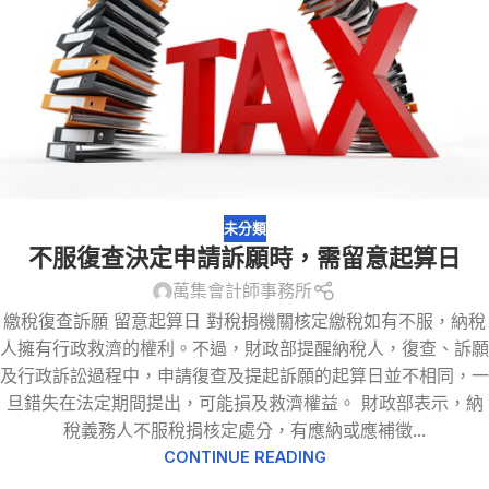
未分類
不服復查決定申請訴願時，需留意起算日
萬集會計師事務所
繳稅復查訴願 留意起算日 對稅捐機關核定繳稅如有不服，納稅
人擁有行政救濟的權利。不過，財政部提醒納稅人，復查、訴願
及行政訴訟過程中，申請復查及提起訴願的起算日並不相同，一
旦錯失在法定期間提出，可能損及救濟權益。 財政部表示，納
稅義務人不服稅捐核定處分，有應納或應補徵...
CONTINUE READING