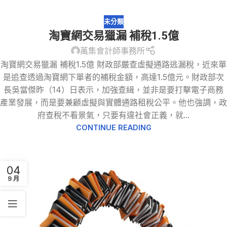
未分類
淘寶網交易獵漏 補稅1.5億
萬集會計師事務所
淘寶網交易獵漏 補稅1.5億 財政部嚴查虛擬通路逃漏稅，近來單
是追查透過淘寶網下單者的補稅金額，高達1.5億元。財政部次
長吳當傑昨（14）日表示，加強查緝，並非是要打擊電子商務
產業發展，而是要兼顧虛擬與實體通路租稅公平。他也強調，政
府查稅不看景氣，只要有違社會正義，就...
CONTINUE READING
04
9 月