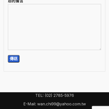
您的留言
TEL: (02) 2785-5976
E-Mail: wan.chi99@yahoo.com.tw