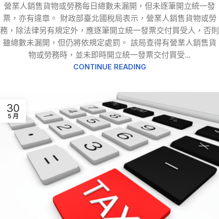
營業人銷售貨物或勞務每日總數未漏開，但未逐筆開立統一發
票，亦有違章。 財政部臺北國稅局表示，營業人銷售貨物或勞
務，除法律另有規定外，應逐筆開立統一發票交付買受人，否則
雖總數未漏開，但仍將依規定處罰。 該局查得有營業人銷售貨
物或勞務時，並未即時開立統一發票交付買受...
CONTINUE READING
30
5 月