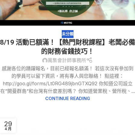
未分類
8/19 活動已額滿！【熱門財稅課程】老闆必備
的財務省錢技巧！
萬集會計師事務所
感謝各位的踴躍報名，目前已經報名額滿！ 若這次沒有參加到
的學員可以留下資訊，將有專人與您聯絡！ 點這裡：
http://goo.gl/forms/Lt0RG489jbnGTXQ92 你知道公司設立
在”開曼群島”和台灣有什麼差別嗎？ 你知道營業稅、營所稅、...
CONTINUE READING
29
4 月