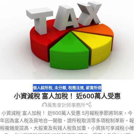
個人綜所稅
,
未分類
,
稅務法規
,
薪資所得
小資減稅 富人加稅！ 近600萬人受惠
萬集會計師事務所
小資減稅 富人加稅！ 近600萬人受惠 5月報稅季節將到來，今
年因為富人稅及房地合一開徵、證所稅取消等多項稅制革新，報
稅複雜度提高，大股東及有錢人稅負加重，小資族可享減稅小確