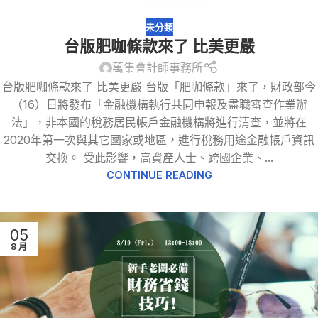
未分類
台版肥咖條款來了 比美更嚴
萬集會計師事務所
台版肥咖條款來了 比美更嚴 台版「肥咖條款」來了，財政部今
（16）日將發布「金融機構執行共同申報及盡職審查作業辦
法」，非本國的稅務居民帳戶金融機構將進行清查，並將在
2020年第一次與其它國家或地區，進行稅務用途金融帳戶資訊
交換。 受此影響，高資產人士、跨國企業、...
CONTINUE READING
05
8 月