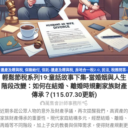
遺產及贈與稅
,
保險給付
,
信託-遺產及贈與稅
,
房地合一稅2.0
,
民法
,
稅務問答-
輕鬆節稅系列19:童話故事下集-當婚姻與人生
遺產及贈與稅
,
資產傳承
,
輕鬆節稅
,
農地
,
遺產特留分
,
配偶剩餘財產差額分配
請求權
,
閉鎖型股份有限公司
階段改變：如何在結婚、離婚時規劃家族財產
傳承？(115.07.30更新)
萬集會計師事務所
近期多起公眾人物的意外及財產爭議，再次提醒我們，高資產的
家族財產傳承的重要性。現代家庭結構多元，經歷結婚、離婚、
再婚等不同階段，加上子女的教養與保障需求，使得財產規劃更