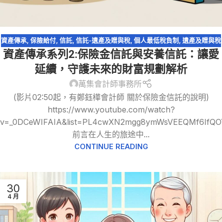
資產傳承
,
保險給付
,
信託
,
信託-遺產及贈與稅
,
個人最低稅負制
,
遺產及贈與稅
資產傳承系列2:保險金信託與安養信託：讓愛
延續，守護未來的財富規劃解析
萬集會計師事務所
(影片02:50起，有鄭鈺樺會計師 關於保險金信託的說明)
https://www.youtube.com/watch?
v=_0DCeWIFAIA&list=PL4cwXN2mgg8ymWsVEEQMf6IfQO
前言在人生的旅途中...
CONTINUE READING
30
4 月