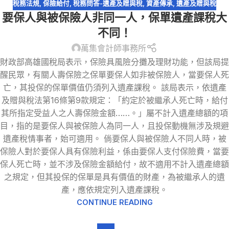
稅務法規
,
保險給付
,
稅務問答-遺產及贈與稅
,
資產傳承
,
遺產及贈與稅
要保人與被保險人非同一人，保單遺產課稅大
不同！
萬集會計師事務所
財政部高雄國稅局表示，保險具風險分攤及理財功能，但該局提
醒民眾，有關人壽保險之保單要保人如非被保險人，當要保人死
亡，其投保的保單價值仍須列入遺產課稅。 該局表示，依遺產
及贈與稅法第16條第9款規定：「約定於被繼承人死亡時，給付
其所指定受益人之人壽保險金額……。」屬不計入遺產總額的項
目，指的是要保人與被保險人為同一人，且投保動機無涉及規避
遺產稅情事者，始可適用。 倘要保人與被保險人不同人時，被
保險人對於要保人具有保險利益，係由要保人支付保險費，當要
保人死亡時，並不涉及保險金額給付，故不適用不計入遺產總額
之規定，但其投保的保單是具有價值的財產，為被繼承人的遺
產，應依規定列入遺產課稅。
CONTINUE READING