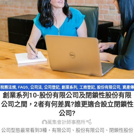
稅務法規
,
FAQS
,
公司法
,
公司登記
,
創業系列
,
工商登記
,
股份有限公司
,
資產傳
創業系列10-股份有限公司及閉鎖性股份有限
承
,
閉鎖型股份有限公司
公司之間，2者有何差異?誰更適合設立閉鎖性
公司?
萬集會計師事務所
公司型態最常看到3種，有限公司、股份有限公司、閉鎖性股份