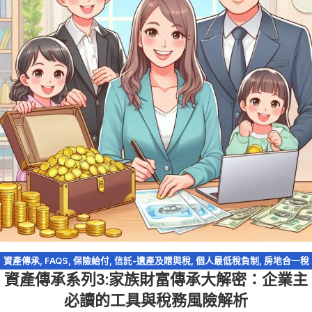
資產傳承
,
FAQS
,
保險給付
,
信託-遺產及贈與稅
,
個人最低稅負制
,
房地合一稅
資產傳承系列3:家族財富傳承大解密：企業主
2.0
,
輕鬆節稅
,
農地
,
遺產及贈與稅
,
遺產特留分
,
閉鎖型股份有限公司
必讀的工具與稅務風險解析