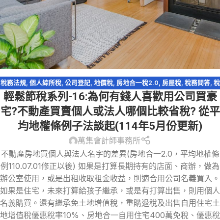
稅務法規
,
個人綜所稅
,
公司登記
,
地價稅
,
房地合一稅2.0
,
房屋稅
,
稅務問答
,
稅
輕鬆節稅系列-16:為何有錢人喜歡用公司買豪
務問答-營利事業所得稅
,
資產傳承
,
輕鬆節稅
宅?不動產買賣個人或法人哪個比較省稅? 從平
均地權條例子法談起(114年5月份更新)
萬集會計師事務所
不動產房地買個人與法人名字的差異(房地合一2.0，平均地權條
例110.07.01修正以後) 如果是打算長期持有的店面、商辦，做為
辦公室使用，或是出租收取租金收益，則適合用公司名義買入。
如果是住宅，未來打算給孩子繼承，或是有打算出售，則用個人
名義購買。還有繼承免土地增值稅，重購退稅及出售自用住宅土
地增值稅優惠稅率10%、房地合一自用住宅400萬免稅、優惠稅