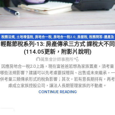
稅務法規
,
土地增值稅
,
房地合一稅
,
房地合一稅2.0
,
房屋稅
,
稅務問答-遺產及
輕鬆節稅系列-13: 房產傳承三方式 課稅大不同
贈與稅
,
資產傳承
,
輕鬆節稅
,
遺產及贈與稅
(114.05更新，附影片說明)
萬集會計師事務所
因應房地合一稅2.0上路，現在富爸爸若想為家族置產，須考量
哪些法規影響？建議可以先考慮要採贈與、出售或未來繼承，一
併考量三類傳承形式的稅負影響；其次，若有意長期持有，再考
慮成立家族控股公司，讓法人長期管理家族的不動產。
CONTINUE READING
20