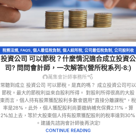
稅務法規
,
FAQS
,
個人最低稅負制
,
個人綜所稅
,
公司最低稅負制
,
公司股利收
投資公司 可以節稅？什麼情況適合成立投資公
入
,
會計處理
,
有限公司
,
未分配盈餘稅
,
營利事業所得稅
,
稅務問答-營利事業所
得稅
,
股份有限公司
,
股利收入
,
資產傳承
,
輕鬆節稅
,
閉鎖型股份有限公司
司? 問問會計師，一次解答!(營所稅系列-8:)
萬集會計師事務所
常聽到成立 投資公司 可以節稅，是真的嗎？ 成立投資公司可以
節稅。最大的節稅利益來自股利所得。 對股利所得很高的大股
東而言，個人持有股票獲配股利多數會選用"直接分離課稅"，稅
率是28%，此外，個人獲配股利尚要繳納補充保費2.11%，算
2%加上去，等於大股東個人持有股票獲配股利的稅率達到30%
。建議先諮詢會計師後再決定!
CONTINUE READING