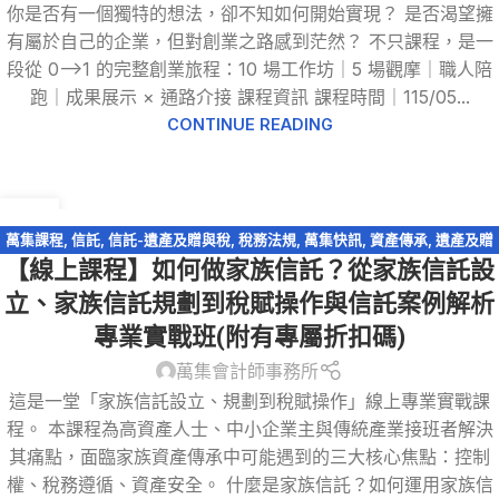
你是否有一個獨特的想法，卻不知如何開始實現？ 是否渴望擁
有屬於自己的企業，但對創業之路感到茫然？ 不只課程，是一
段從 0-->1 的完整創業旅程：10 場工作坊｜5 場觀摩｜職人陪
跑｜成果展示 × 通路介接 課程資訊 課程時間｜115/05...
CONTINUE READING
19
1 月
萬集課程
,
信託
,
信託-遺產及贈與稅
,
稅務法規
,
萬集快訊
,
資產傳承
,
遺產及贈
【線上課程】如何做家族信託？從家族信託設
與稅
立、家族信託規劃到稅賦操作與信託案例解析
專業實戰班(附有專屬折扣碼)
萬集會計師事務所
這是一堂「家族信託設立、規劃到稅賦操作」線上專業實戰課
程。 本課程為高資產人士、中小企業主與傳統產業接班者解決
其痛點，面臨家族資產傳承中可能遇到的三大核心焦點：控制
權、稅務遵循、資產安全。 什麼是家族信託？如何運用家族信