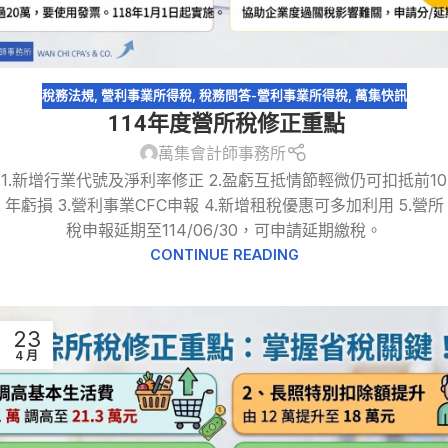
稅務法規
,
營利事業所得稅
,
稅務問答-營利事業所得稅
,
萬集快訊
114年度營所稅修正重點
萬集會計師事務所
1.新增行業代號及淨利率修正 2.盈虧互抵情節輕微仍可扣抵前10
年虧損 3.營利事業CFC申報 4.新增租稅優惠可多加利用 5.營所
稅申報延期至114/06/30，可申請延期繳稅。
CONTINUE READING
23
4 月