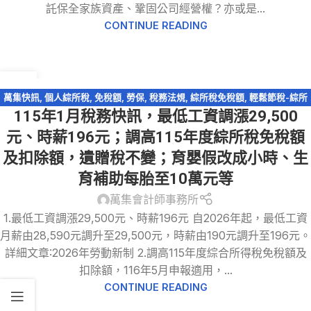
託保全家族資產、鞏固公司經營權？亦或是...
CONTINUE READING
30
12 月
萬集快訊
,
個人綜所稅
,
免稅額
,
勞保
,
稅務法規
,
綜所稅免稅額
,
輕鬆節稅-綜所
115年1月稅務快訊，最低工資調漲29,500
稅
,
遺產及贈與稅
元、時薪196元；調高115年度綜所稅免稅額
及扣除額，遺贈稅不變；育嬰假改成小時、生
育補助每胎至10萬元等
萬集會計師事務所
1.最低工資調漲29,500元、時薪196元 自2026年起，最低工資
月薪由28,590元調升至29,500元，時薪由190元調升至196元。
詳細文章:2026年勞動新制 2.調高115年度綜合所得稅免稅額及
扣除額，116年5月申報適用，...
CONTINUE READING