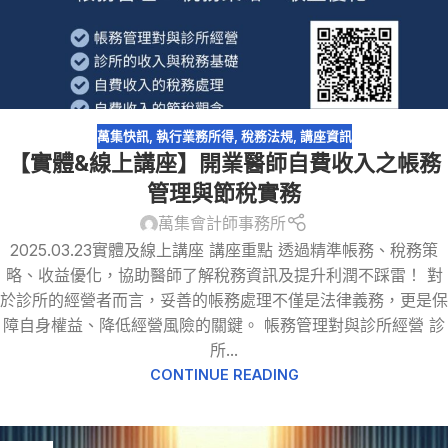
萬集快訊
,
執行業務所得
,
稅務法規
,
講座資訊
【實體&線上講座】開業醫師自費收入之帳務
管理與節稅實務
萬集會計師事務所
2025.03.23實體及線上講座 講座重點 透過精準帳務、稅務策
略、收益優化，協助醫師了解稅務資訊及提升利潤不踩雷！ 對
於診所的經營者而言，妥善的帳務處理不僅是法律義務，更是保
障自身權益、降低經營風險的關鍵。 帳務管理對與診所經營 診
所...
CONTINUE READING