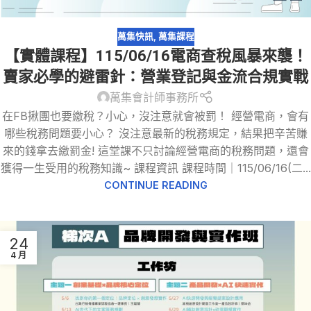
萬集快訊
,
萬集課程
【實體課程】115/06/16電商查稅風暴來襲！
賣家必學的避雷針：營業登記與金流合規實戰
萬集會計師事務所
在FB揪團也要繳稅？小心，沒注意就會被罰！ 經營電商，會有
哪些稅務問題要小心？ 沒注意最新的稅務規定，結果把辛苦賺
來的錢拿去繳罰金! 這堂課不只討論經營電商的稅務問題，還會
獲得一生受用的稅務知識~ 課程資訊 課程時間｜115/06/16(二...
CONTINUE READING
24
4 月