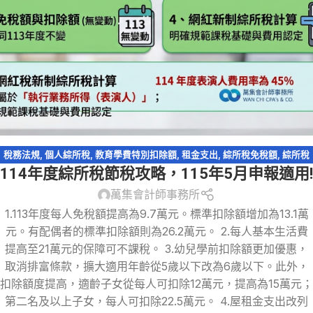
稅務法規
,
個人綜所稅
,
教育學費特別扣除額
,
租金支出
,
綜所稅免稅額
,
綜所稅
114年度綜所稅節稅攻略，115年5月申報適用!
身心障礙扣除額
,
萬集快訊
,
薪資所得特別扣除額
,
輕鬆節稅
,
輕鬆節稅-綜所稅
萬集會計師事務所
1.113年度每人免稅額提高為9.7萬元。標準扣除額增加為13.1萬
元。有配偶者的標準扣除額則為26.2萬元。 2.每人基本生活費
提高至21萬元的保障可不課稅。 3.幼兒學前扣除額更加優惠，
取消排富條款，擴大適用年齡從5歲以下改為6歲以下。此外，
扣除額度提高，適齡子女從每人可扣除12萬元，提高為15萬元；
第二名及以上子女，每人可扣除22.5萬元。 4.屋租金支出改列