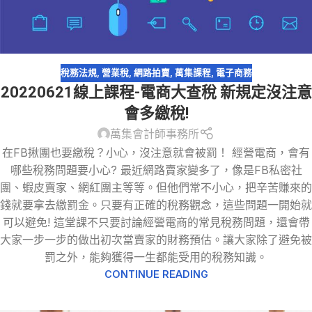
稅務法規
,
營業稅
,
網路拍賣
,
萬集課程
,
電子商務
20220621線上課程-電商大查稅 新規定沒注意
會多繳稅!
萬集會計師事務所
在FB揪團也要繳稅？小心，沒注意就會被罰！ 經營電商，會有
哪些稅務問題要小心? 最近網路賣家變多了，像是FB私密社
團、蝦皮賣家、網紅團主等等。但他們常不小心，把辛苦賺來的
錢就要拿去繳罰金。只要有正確的稅務觀念，這些問題一開始就
可以避免! 這堂課不只要討論經營電商的常見稅務問題，還會帶
大家一步一步的做出初次當賣家的財務預估。讓大家除了避免被
罰之外，能夠獲得一生都能受用的稅務知識。
CONTINUE READING