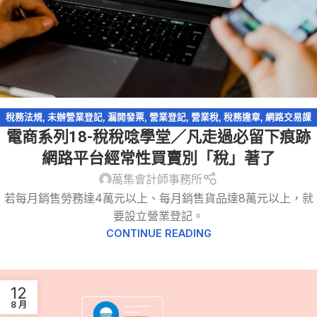
稅務法規
,
未辦營業登記
,
漏開發票
,
營業登記
,
營業稅
,
稅務違章
,
網路交易課
電商系列18-稅稅唸學堂／凡走過必留下痕跡
稅
,
網路拍賣
,
網路購物
,
逃漏稅
,
電商系列
,
電子商務
網路平台經常性買賣別「稅」著了
萬集會計師事務所
若每月銷售勞務達4萬元以上、每月銷售貨品達8萬元以上，就
要設立營業登記。
CONTINUE READING
12
8 月