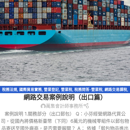
稅務法規
,
國際貿易實務
,
營業登記
,
營業稅
,
稅務問答-營業稅
,
網路交易課稅
,
網路交易案例說明（出口篇）
網路拍賣
,
零稅率申報
,
電商系列
,
電子商務
萬集會計師事務所
案例說明 1.關務部分（出口郵包） Q：小芬經營網路代買公
司，從國內將價格新臺幣（下同）6萬元的機械零組件以郵包物
品寄送至國外廠商，是否需要報關？ A： 依據「郵包物品進出