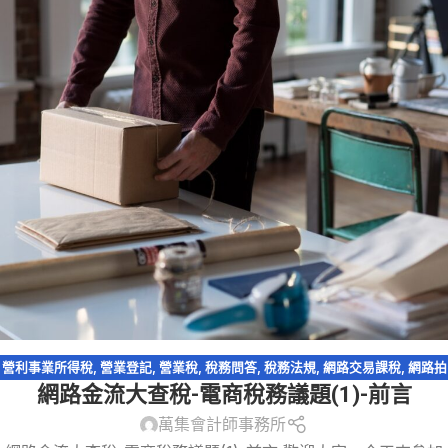
營利事業所得稅
,
營業登記
,
營業稅
,
稅務問答
,
稅務法規
,
網路交易課稅
,
網路拍
網路金流大查稅-電商稅務議題(1)-前言
賣
,
網路購物
,
跨境電商
,
電子商務
萬集會計師事務所