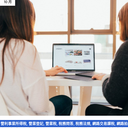
10 月
營利事業所得稅
,
營業登記
,
營業稅
,
稅務問答
,
稅務法規
,
網路交易課稅
,
網路拍