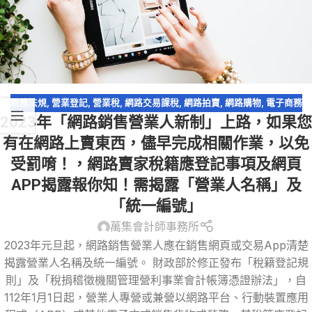
稅務法規
,
營業登記
,
營業稅
,
網路交易課稅
,
網路拍賣
,
網路購物
,
電子商務
2023年「網路銷售營業人新制」上路，如果您
有在網路上賣東西，儘早完成相關作業，以免
受罰唷！，網路賣家稅籍應登記事項及網頁
APP揭露報你知！需揭露「營業人名稱」及
「統一編號」
萬集會計師事務所
2023年元旦起，網路銷售營業人應在銷售網頁或交易App清楚
揭露營業人名稱及統一編號。 財政部於修正發布「稅籍登記規
則」及「稅捐稽徵機關管理營利事業會計帳簿憑證辦法」，自
112年1月1日起，營業人專營或兼營以網路平台、行動裝置應用