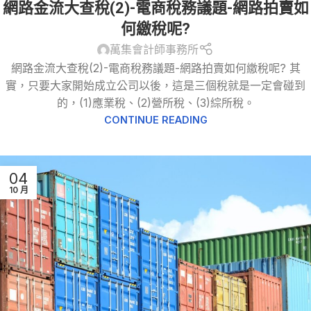
網路金流大查稅(2)-電商稅務議題-網路拍賣如
賣
,
網路購物
,
跨境電商
,
電子商務
何繳稅呢?
萬集會計師事務所
網路金流大查稅(2)-電商稅務議題-網路拍賣如何繳稅呢? 其
實，只要大家開始成立公司以後，這是三個稅就是一定會碰到
的，(1)應業稅、(2)營所稅、(3)綜所稅。
CONTINUE READING
04
10 月