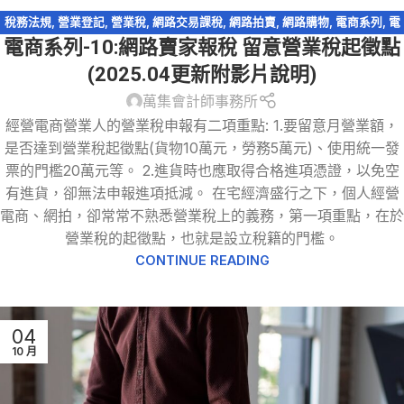
稅務法規
,
營業登記
,
營業稅
,
網路交易課稅
,
網路拍賣
,
網路購物
,
電商系列
,
電
電商系列-10:網路賣家報稅 留意營業稅起徵點
子商務
(2025.04更新附影片說明)
萬集會計師事務所
經營電商營業人的營業稅申報有二項重點: 1.要留意月營業額，
是否達到營業稅起徵點(貨物10萬元，勞務5萬元)、使用統一發
票的門檻20萬元等。 2.進貨時也應取得合格進項憑證，以免空
有進貨，卻無法申報進項抵減。 在宅經濟盛行之下，個人經營
電商、網拍，卻常常不熟悉營業稅上的義務，第一項重點，在於
營業稅的起徵點，也就是設立稅籍的門檻。
CONTINUE READING
04
10 月