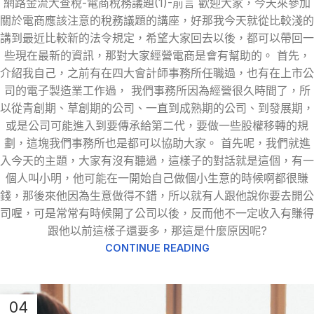
網路金流大查稅-電商稅務議題(1)-前言 歡迎大家，今天來參加
關於電商應該注意的稅務議題的講座，好那我今天就從比較淺的
講到最近比較新的法令規定，希望大家回去以後，都可以帶回一
些現在最新的資訊，那對大家經營電商是會有幫助的。 首先，
介紹我自己，之前有在四大會計師事務所任職過，也有在上市公
司的電子製造業工作過， 我們事務所因為經營很久時間了，所
以從青創期、草創期的公司、一直到成熟期的公司、到發展期，
或是公司可能進入到要傳承給第二代，要做一些股權移轉的規
劃，這塊我們事務所也是都可以協助大家。 首先呢，我們就進
入今天的主題，大家有沒有聽過，這樣子的對話就是這個，有一
個人叫小明，他可能在一開始自己做個小生意的時候啊都很賺
錢，那後來他因為生意做得不錯，所以就有人跟他說你要去開公
司喔，可是常常有時候開了公司以後，反而他不一定收入有賺得
跟他以前這樣子還要多，那這是什麼原因呢?
CONTINUE READING
04