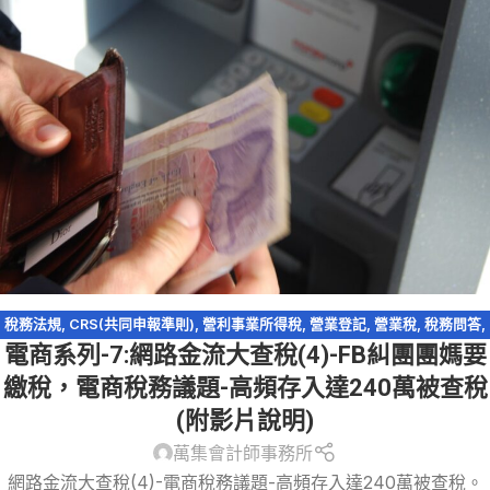
稅務法規
,
CRS(共同申報準則)
,
營利事業所得稅
,
營業登記
,
營業稅
,
稅務問答
,
電商系列-7:網路金流大查稅(4)-FB糾團團媽要
稅捐稽徵法
,
網路交易課稅
,
網路拍賣
,
網路購物
,
跨境電商
,
逃漏稅
,
電商系列
,
電子商務
繳稅，電商稅務議題-高頻存入達240萬被查稅
(附影片說明)
萬集會計師事務所
網路金流大查稅(4)-電商稅務議題-高頻存入達240萬被查稅。