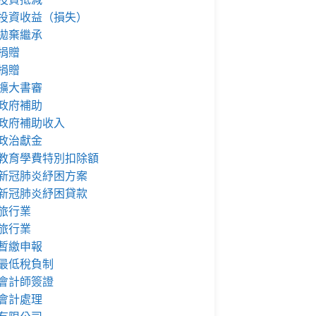
投資收益（損失）
拋棄繼承
捐贈
捐贈
擴大書審
政府補助
政府補助收入
政治獻金
教育學費特別扣除額
新冠肺炎紓困方案
新冠肺炎紓困貸款
旅行業
旅行業
暫繳申報
最低稅負制
會計師簽證
會計處理