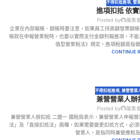
不得扣抵進項
,
營
進項扣抵 依
Posted by
萬集
企業在內部報帳、銷帳時要注意，如果員工持高額發票銷帳
31
帳款在申報營業稅時，也要以實際支付金額列報進項，不能
12 月
值型營業稅法》規定，進項稅額是指營業
CONTINUE 
不得扣抵進項
,
兼營營業
兼營營業人辦
Posted by
萬集
兼營營業人辦扣抵 二選一 國稅局表示，兼營營業人申報
20
法」及「直接扣抵法」兩種，如果需要變更扣抵方式，必須
3 月
營業人，是指同時兼營應稅及免