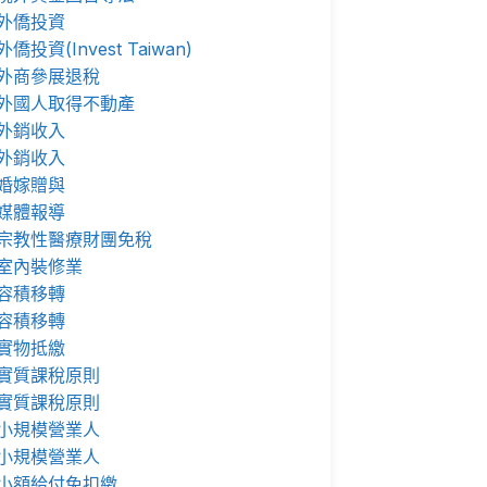
外僑投資
外僑投資(Invest Taiwan)
外商參展退稅
外國人取得不動產
外銷收入
外銷收入
婚嫁贈與
媒體報導
宗教性醫療財團免稅
室內裝修業
容積移轉
容積移轉
實物抵繳
實質課稅原則
實質課稅原則
小規模營業人
小規模營業人
小額給付免扣繳