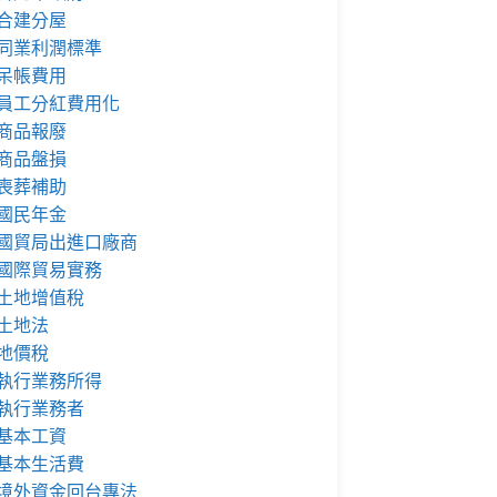
合建分屋
同業利潤標準
呆帳費用
員工分紅費用化
商品報廢
商品盤損
喪葬補助
國民年金
國貿局出進口廠商
國際貿易實務
土地增值稅
土地法
地價稅
執行業務所得
執行業務者
基本工資
基本生活費
境外資金回台專法