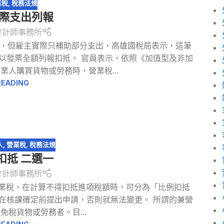
業稅
,
稅務法規
實際支出列報
會計師事務所
，但雇主實際只補助部分支出，高雄國稅局表示，這筆
以發票全額列報扣抵。 官員表示，依照《加值型及非加
人購買貨物或勞務時，營業稅...
READING
人
,
營業稅
,
稅務法規
扣抵 二選一
會計師事務所
營業稅，在計算不得扣抵進項稅額時，可分為「比例扣抵
在核課確定前提出申請，否則就無法變更。 所謂的兼營
稅貨物或勞務者。目...