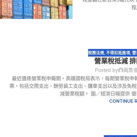
程
稅務法規
,
不得扣抵進項
,
營
營業稅抵減 
Posted by
萬集
最近適逢營業稅申報期，高雄國稅局表示，每期營業稅申
13
票，包括交際支出、酬勞員工支出、購車支出以及涉及免稅
3 月
減營業稅額。 圖／經濟日報提供 營
CONTINUE 