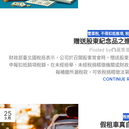
營業稅
,
不得扣抵進項
,
稅
贈送股東紀念品之
Posted by
萬集
財政部臺北國稅局表示，公司於召開股東常會時，贈送股東
30
申報扣抵銷項稅額。在未經檢舉、未經稅捐稽徵機關或財政
8 月
報補繳所漏稅款，可依稅捐稽徵法第
CONTINUE 
25
稅
3 月
假租車真