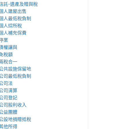
信託-遺產及贈與稅
個人建屋出售
個人最低稅負制
個人綜所稅
個人補充保費
停業
債權讓與
免稅額
兩稅合一
公共設施保留地
公司最低稅負制
公司法
公司清算
公司登記
公司股利收入
公益團體
公設地捐贈抵稅
其他所得