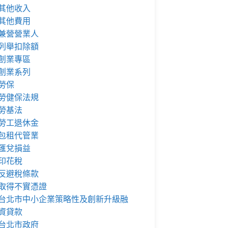
其他收入
其他費用
兼營營業人
列舉扣除額
創業專區
創業系列
勞保
勞健保法規
勞基法
勞工退休金
包租代管業
匯兌損益
印花稅
反避稅條款
取得不實憑證
台北市中小企業策略性及創新升級融
資貸款
台北市政府