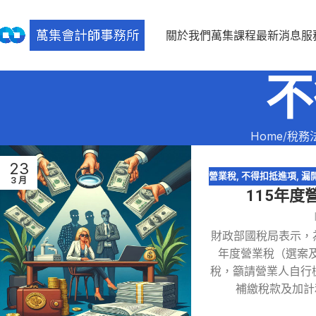
關於我們
萬集課程
最新消息
服
不
Home
稅務
23
營業稅
,
不得扣抵進項
,
漏
3 月
115年度
財政部國稅局表示，
年度營業稅（選案
稅，籲請營業人自行
補繳稅款及加計