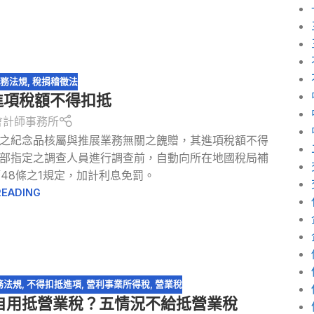
務法規
,
稅捐稽徵法
進項稅額不得扣抵
會計師事務所
之紀念品核屬與推展業務無關之餽贈，其進項稅額不得
部指定之調查人員進行調查前，自動向所在地國稅局補
48條之1規定，加計利息免罰。
READING
務法規
,
不得扣抵進項
,
營利事業所得稅
,
營業稅
自用抵營業稅？五情況不給抵營業稅