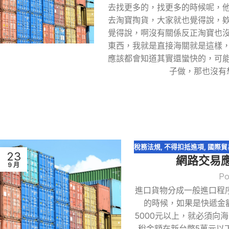
去找更多的，找更多的時候呢，
去淘寶掏貨，大家就也覺得說，
覺得說，啊沒有關係反正淘寶也
東西，我就是直接海關就是這樣
應該都會知道其實還蠻快的，可
子做，那也沒有
稅務法規
,
不得扣抵進項
,
國際貿
23
網路交易應
9 月
Po
進口貨物分成一般進口程
的時候，如果是快遞金
5000元以上，就必須向
稅金額在新台幣5萬元以