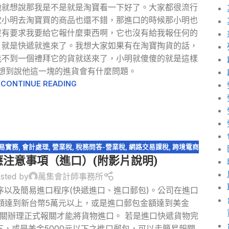
他就想說那我是不是就是淘寶看一下好了。大家都很流行
欸小明去淘寶買的商品也還不錯，那進口的時候那小明也
沒有要求我要給它報什麼東西啊，它也沒有給我報任何的
，就是快遞就進來了。我想大家如果有在淘寶掏貨的話，
能不到一個禮拜它的貨就送來了，小明就傻傻的就是這樣
想到說他這一塊的進貨會有什麼問題。
CONTINUE READING
易實務
,
會計處理
,
營業稅
,
稅務問答-營業稅
,
網路交易課稅
,
跨境電商
注意事項（進口）(附影片說明)
sted by
萬集會計師事務所
序以及簡易進口程序(快遞進口、進口郵包)。公司在進口
額達到新台幣5萬元以上，或是進口郵包金額達到美金
海關辦理正式報關才能將貨物進口。 若是進口快遞貨物完
下，或是美金5000元以下之進口郵包，可以走簡易報關