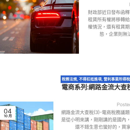
財政部近日發布函釋
租賃所有權將移轉給
權情況，還有租賃期
態，企業則無法
稅務法規
,
不得扣抵進項
,
營利事業所得稅
電商系列:網路金流大查稅
拍賣
,
網
Poste
04
網路金流大查稅(3)-電商稅務議
10 月
是從小明來講，剛剛講的是國內
還不錯生意也蠻好的，買