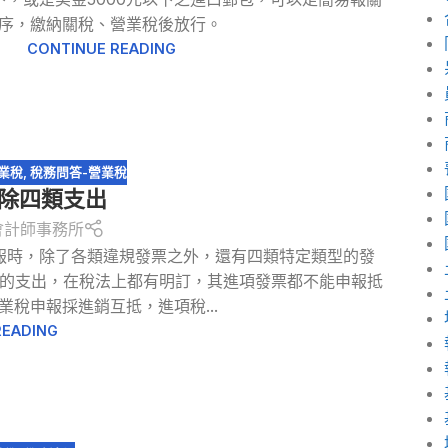
序，繳納關稅、營業稅後放行。
CONTINUE READING
業稅
,
稅務問答-營業稅
排除四類支出
會計師事務所
報時，除了各類違規發票之外，還有四類特定類型的發
的支出，在稅法上都有明訂，其進項發票都不能申報抵
業稅申報採進銷互抵，進項稅...
READING