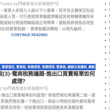
Posted by
萬集會計師事務所
，營業人承租九人座以下小客車，若涉及五種情況包括
承租人等、可行使租賃車輛選擇權或其他移轉車輛所有
間或給付現值明顯超過正常標準，國稅局將視為自用型
扣抵營業稅額。 營業稅屬消費稅，以境內最終...
CONTINUE READING
,
營業登記
,
營業稅
,
稅務問答
,
稅務問答-營業稅
,
網路交易課稅
,
網路
(3)-電商稅務議題-進出口買賣報單如何
路購物
,
跨境電商
,
電商系列
,
電子商務
處理?
d by
萬集會計師事務所
題-進出口買賣報單如何處理? 那我們現在再講第二個，還
，那我們現在講一下進出口，假設小明他在國內賣的覺得
家都很支持他，他就覺得說我這個進貨來源應該要