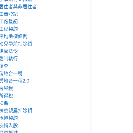
居住者與非居住者
工商登記
工廠登記
工程契約
平均地權條例
幼兒學前扣除額
建管法令
強制執行
復查
房地合一稅
房地合一稅2.0
房屋稅
所得稅
扣繳
扶養親屬扣除額
承攬契約
技術入股
投資抵減