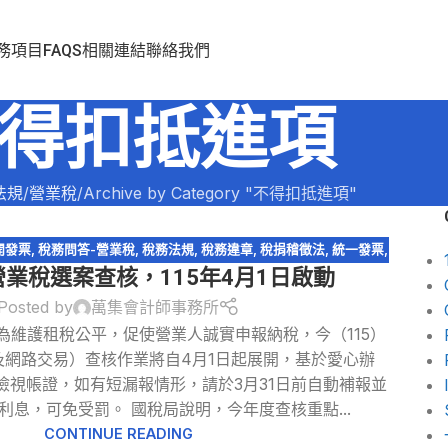
務項目
FAQS
相關連結
聯絡我們
得扣抵進項
法規
營業稅
Archive by Category "不得扣抵進項"
開發票
,
稅務問答-營業稅
,
稅務法規
,
稅務違章
,
稅捐稽徵法
,
統一發票
,
營業稅選案查核，115年4月1日啟動
網路交易課稅
,
跨境電商
,
零稅率申報
Posted by
萬集會計師事務所
為維護租稅公平，促使營業人誠實申報納稅，今（115）
及網路交易）查核作業將自4月1日起展開，基於愛心辦
檢視帳證，如有短漏報情形，請於3月31日前自動補報並
利息，可免受罰。 國稅局說明，今年度查核重點...
CONTINUE READING