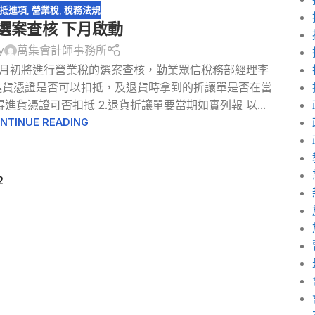
抵進項
,
營業稅
,
稅務法規
選案查核 下月啟動
y
萬集會計師事務所
4月初將進行營業稅的選案查核，勤業眾信稅務部經理李
進貨憑證是否可以扣抵，及退貨時拿到的折讓單是否在當
進貨憑證可否扣抵 2.退貨折讓單要當期如實列報 以...
NTINUE READING
2