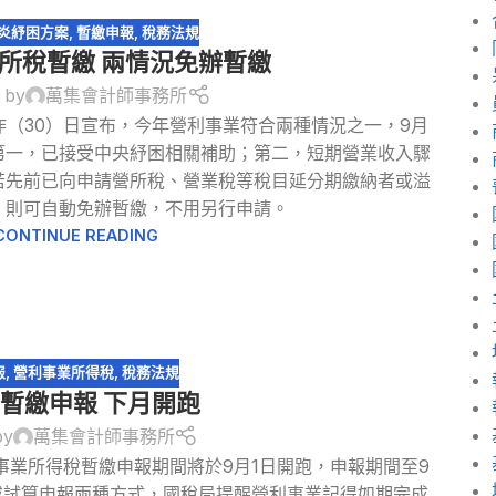
炎紓困方案
,
暫繳申報
,
稅務法規
營所稅暫繳 兩情況免辦暫繳
 by
萬集會計師事務所
（30）日宣布，今年營利事業符合兩種情況之一，9月
第一，已接受中央紓困相關補助；第二，短期營業收入驟
外，若先前已向申請營所稅、營業稅等稅目延分期繳納者或溢
，則可自動免辦暫繳，不用另行申請。
CONTINUE READING
報
,
營利事業所得稅
,
稅務法規
暫繳申報 下月開跑
by
萬集會計師事務所
事業所得稅暫繳申報期間將於9月1日開跑，申報期間至9
或試算申報兩種方式，國稅局提醒營利事業記得如期完成