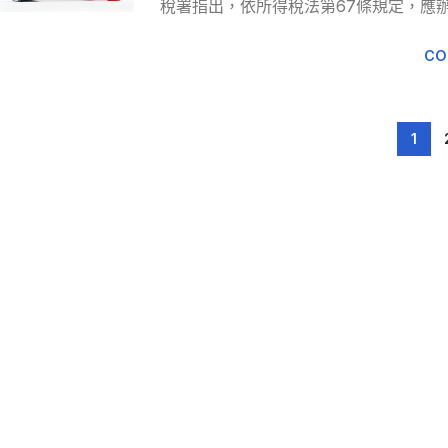
稅署指出，依所得稅法第67條規定，應
CO
1