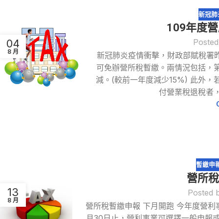
新冠肺
109年度
04
Posted
8 月
新冠肺炎疫情衝擊，財政部賦稅署昨
可免辦營所稅暫繳。兩情況包括，
減。(較前一年度減少15%) 此
付營業稅退稅者
暫繳申
營所稅
13
Posted 
8 月
營所稅暫繳申報 下月開跑 今年度營利
月30日止，營利事業可選擇一般申報