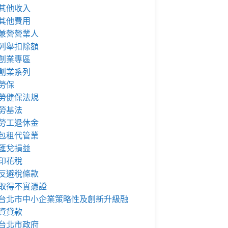
其他收入
其他費用
兼營營業人
列舉扣除額
創業專區
創業系列
勞保
勞健保法規
勞基法
勞工退休金
包租代管業
匯兌損益
印花稅
反避稅條款
取得不實憑證
台北市中小企業策略性及創新升級融
資貸款
台北市政府