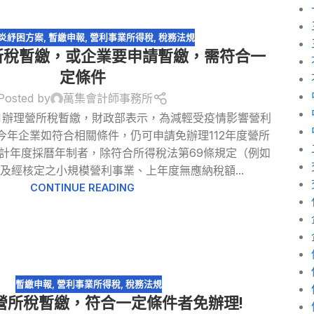
炎紓困方案
,
暫繳申報
,
營利事業所得稅
,
稅務法規
營所稅暫繳，或企業要申請暫繳，需符合一
定條件
Posted by
萬集會計師事務所
月辦理營所稅暫繳，財政部表示，為減輕受疫情影響營利
今年企業如符合相關條件，仍可申請免辦理112年度營所
會計年度採曆年制者，除符合所得稅法第69條規定（例如
及經核定之小規模營利事業、上年度無應納稅額...
CONTINUE READING
暫繳申報
,
營利事業所得稅
,
稅務法規
度營所稅暫繳，符合一定條件者免辦理!