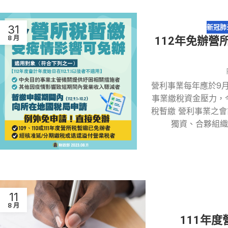
31
新冠肺
8 月
112年免辦
營利事業每年應於9
事業繳稅資金壓力，
稅暫繳 營利事業之
獨資、合夥組織
11
8 月
111年