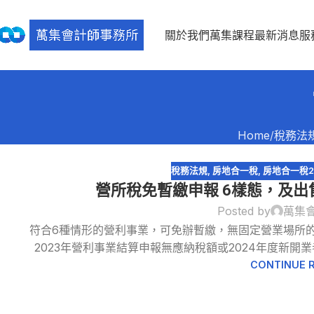
關於我們
萬集課程
最新消息
服
Home
稅務法
稅務法規
,
房地合一稅
,
房地合一稅2
營所稅免暫繳申報 6樣態，及
Posted by
萬集
30
符合6種情形的營利事業，可免辦暫繳，無固定營業場所
8 月
2023年營利事業結算申報無應納稅額或2024年度新
CONTINUE 