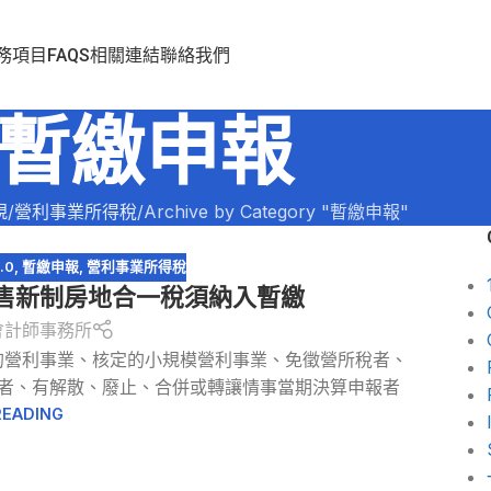
務項目
FAQS
相關連結
聯絡我們
暫繳申報
規
營利事業所得稅
Archive by Category "暫繳申報"
.0
,
暫繳申報
,
營利事業所得稅
出售新制房地合一稅須納入暫繳
會計師事務所
的營利事業、核定的小規模營利事業、免徵營所稅者、
開業者、有解散、廢止、合併或轉讓情事當期決算申報者
READING