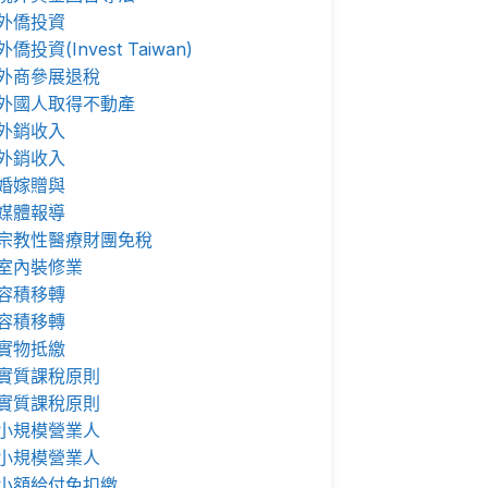
外僑投資
外僑投資(Invest Taiwan)
外商參展退稅
外國人取得不動產
外銷收入
外銷收入
婚嫁贈與
媒體報導
宗教性醫療財團免稅
室內裝修業
容積移轉
容積移轉
實物抵繳
實質課稅原則
實質課稅原則
小規模營業人
小規模營業人
小額給付免扣繳