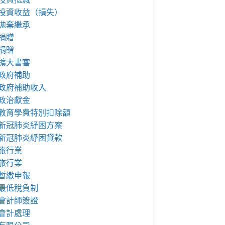
投資收益（損失）
拋棄繼承
捐贈
捐贈
擴大書審
政府補助
政府補助收入
政治獻金
教育學費特別扣除額
新冠肺炎紓困方案
新冠肺炎紓困貸款
旅行業
旅行業
暫繳申報
最低稅負制
會計師簽證
會計處理