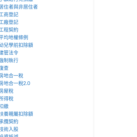
居住者與非居住者
工商登記
工廠登記
工程契約
平均地權條例
幼兒學前扣除額
建管法令
強制執行
復查
房地合一稅
房地合一稅2.0
房屋稅
所得稅
扣繳
扶養親屬扣除額
承攬契約
技術入股
投資抵減