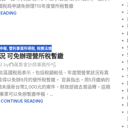
國稅局申請免辦理110年度營所稅暫繳
READING
申報
,
營利事業所得稅
,
稅務法規
況 可免辦理營所稅暫繳
d by
萬集會計師事務所
北區國稅局表示，包括稅額較低、年度間營業狀況有異
得以免辦9月的營所稅暫繳。 官員指出，用5月繳納的
未達新台幣2,000元的案件，財政部過去曾函釋，這類
事業可以免辦暫繳申報、...
CONTINUE READING