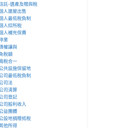
信託-遺產及贈與稅
個人建屋出售
個人最低稅負制
個人綜所稅
個人補充保費
停業
債權讓與
免稅額
兩稅合一
公共設施保留地
公司最低稅負制
公司法
公司清算
公司登記
公司股利收入
公益團體
公設地捐贈抵稅
其他所得