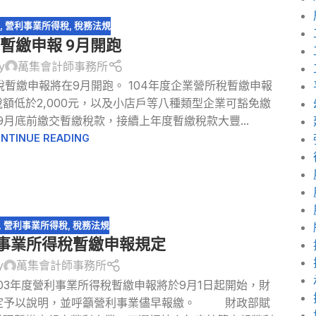
報
,
營利事業所得稅
,
稅務法規
暫繳申報 9月開跑
y
萬集會計師事務所
所稅暫繳申報將在9月開跑。 104年度企業營所稅暫繳申報
額低於2,000元，以及小店戶等八種類型企業可豁免繳
9月底前繳交暫繳稅款，接續上年度暫繳稅款大豐...
NTINUE READING
,
營利事業所得稅
,
稅務法規
利事業所得稅暫繳申報規定
y
萬集會計師事務所
103年度營利事業所得稅暫繳申報將於9月1日起開始，財
規定予以說明，並呼籲營利事業儘早報繳。 財政部賦