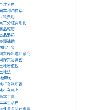
合建分屋
同業利潤標準
呆帳費用
員工分紅費用化
商品報廢
商品盤損
喪葬補助
國民年金
國貿局出進口廠商
國際貿易實務
土地增值稅
土地法
地價稅
執行業務所得
執行業務者
基本工資
基本生活費
境外資金回台專法