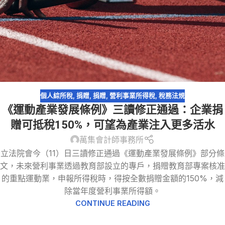
個人綜所稅
,
捐贈
,
捐贈
,
營利事業所得稅
,
稅務法規
《運動產業發展條例》三讀修正通過：企業捐
贈可抵稅150%，可望為產業注入更多活水
萬集會計師事務所
立法院會今（11）日三讀修正通過《運動產業發展條例》部分條
文，未來營利事業透過教育部設立的專戶，捐贈教育部專案核准
的重點運動業，申報所得稅時，得按全數捐贈金額的150%，減
除當年度營利事業所得額。
CONTINUE READING