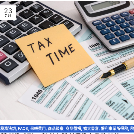
23
7 月
稅務法規
,
FAQS
,
呆帳費用
,
商品報廢
,
商品盤損
,
擴大書審
,
營利事業所得稅
,
稅