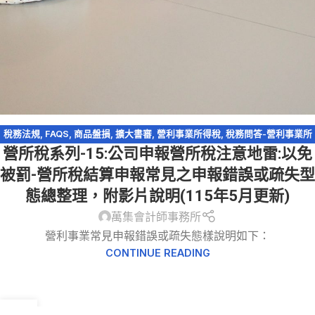
稅務法規
,
FAQS
,
商品盤損
,
擴大書審
,
營利事業所得稅
,
稅務問答-營利事業所
營所稅系列-15:公司申報營所稅注意地雷:以免
得稅
被罰-營所稅結算申報常見之申報錯誤或疏失型
態總整理，附影片說明(115年5月更新)
萬集會計師事務所
營利事業常見申報錯誤或疏失態樣說明如下：
CONTINUE READING
09