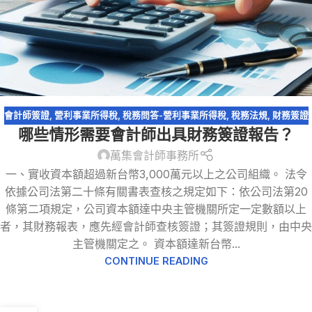
會計師簽證
,
營利事業所得稅
,
稅務問答-營利事業所得稅
,
稅務法規
,
財務簽證
哪些情形需要會計師出具財務簽證報告？
萬集會計師事務所
一、實收資本額超過新台幣3,000萬元以上之公司組織。 法令
依據公司法第二十條有關書表查核之規定如下：依公司法第20
條第二項規定，公司資本額達中央主管機關所定一定數額以上
者，其財務報表，應先經會計師查核簽證；其簽證規則，由中央
主管機關定之。 資本額達新台幣...
CONTINUE READING