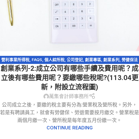
營利事業所得稅
,
FAQS
,
個人綜所稅
,
公司登記
,
創業專區
,
創業系列
,
勞健保法
創業系列-2:成立公司有哪些手續及費用呢？成
規
,
工商登記
,
會計師簽證
,
營業稅
,
股利收入
,
資本額查核簽證
立後有哪些費用呢？要繳哪些稅呢?(113.04更
新，附設立流程圖)
萬集會計師事務所
公司成立之後，要繳的稅主要有分為:營業稅及營所稅。另外，
若是有聘請員工，就會有勞健保、勞退需要按月繳交。營業稅是
兩個月繳一次、營所稅是每年度五月份繳一次。
CONTINUE READING