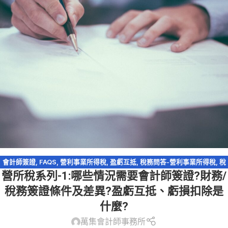
會計師簽證
,
FAQS
,
營利事業所得稅
,
盈虧互抵
,
稅務問答-營利事業所得稅
,
稅
營所稅系列-1:哪些情況需要會計師簽證?財務/
務法規
,
稅務簽證
,
財務簽證
,
財會議題
,
資本額查核簽證
稅務簽證條件及差異?盈虧互抵、虧損扣除是
什麼?
萬集會計師事務所