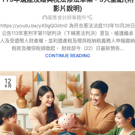
影片說明)
萬集會計師事務所
https://youtu.be/yX9gQGiItn0 為符合憲法法庭113年10月28日
公告113年憲判字第11號判決（下稱憲法判決）意旨、維護繼承
人及受遺贈人財產權，並利遺產稅及贈與稅納稅義務人申報繳納
稅款及確保稅捐徵起， 財政部今（22）日最新預告...
CONTINUE READING
12
9 月