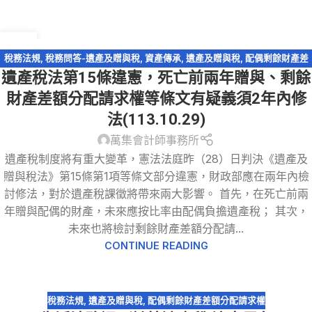
20
12 月
稅務法規
,
稅務問答-遺產及贈與稅
,
資產傳承
,
遺產及贈與稅
,
配偶剩餘財產差
遺產稅法第15條違憲，死亡前兩年贈與、剩餘
額分配請求權
財產差額分配請求權等條文有疑義須2年內修
法(113.10.29)
萬集會計師事務所
遺產稅制度將有重大變革，憲法法庭昨（28）日判決《遺產及
贈與稅法》第15條第1項等條文部分違憲，財政部應在兩年內檢
討修法，對於遺產稅課徵將帶來兩大影響。 首先，在死亡前兩
年贈與配偶的財產，未來應按比率由配偶負擔遺產稅； 其次，
未來也將檢討剩餘財產差額分配請...
CONTINUE READING
稅務法規
,
遺產及贈與稅
,
配偶剩餘財產差額分配請求權