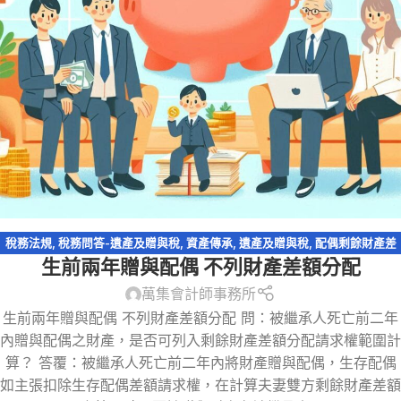
稅務法規
,
稅務問答-遺產及贈與稅
,
資產傳承
,
遺產及贈與稅
,
配偶剩餘財產差
生前兩年贈與配偶 不列財產差額分配
額分配請求權
萬集會計師事務所
生前兩年贈與配偶 不列財產差額分配 問：被繼承人死亡前二年
內贈與配偶之財產，是否可列入剩餘財產差額分配請求權範圍計
算？ 答覆：被繼承人死亡前二年內將財產贈與配偶，生存配偶
如主張扣除生存配偶差額請求權，在計算夫妻雙方剩餘財產差額