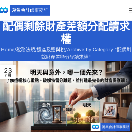
配偶剩餘財產差額分配請求
權
Home
稅務法規
遺產及贈與稅
Archive by Category "配偶剩
餘財產差額分配請求權"
23
7 月