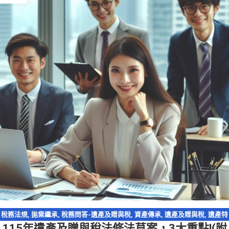
稅務法規
,
拋棄繼承
,
稅務問答-遺產及贈與稅
,
資產傳承
,
遺產及贈與稅
,
遺產特
115年遺產及贈與稅法修法草案，3大重點!(附
留分
,
配偶剩餘財產差額分配請求權