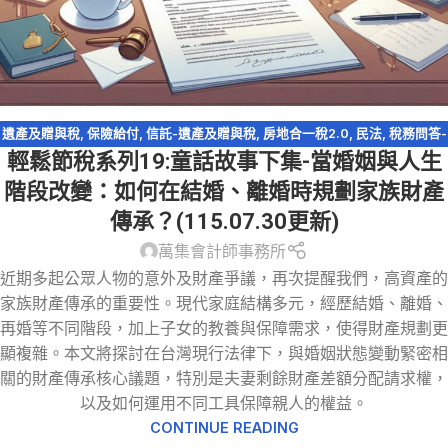
遺產及贈與稅
,
保險給付
,
信託-遺產及贈與稅
,
房地合一稅2.0
,
民法
,
稅務問答-
輕鬆節稅系列19:童話故事下集-當婚姻與人生
遺產及贈與稅
,
資產傳承
,
輕鬆節稅
,
農地
,
遺產特留分
,
配偶剩餘財產差額分配
請求權
,
閉鎖型股份有限公司
階段改變：如何在結婚、離婚時規劃家族財產
傳承？(115.07.30更新)
萬集會計師事務所
近期多起公眾人物的意外及財產爭議，再次提醒我們，高資產的
家族財產傳承的重要性。現代家庭結構多元，經歷結婚、離婚、
再婚等不同階段，加上子女的教養與保障需求，使得財產規劃更
顯複雜。本文將探討在台灣現行法律下，與婚姻狀態變動緊密相
關的財產傳承核心議題，特別是夫妻剩餘財產差額分配請求權，
以及如何運用不同工具保障親人的權益。
CONTINUE READING