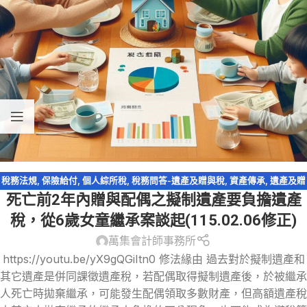
稅務法規
,
保險給付
,
個人綜所稅
,
稅務問答-遺產及贈與稅
,
資產傳承
,
遺產及贈
死亡前2年內贈與配偶之擬制遺產要負擔遺產
與稅
,
配偶剩餘財產差額分配請求權
稅，從6歲女童繼承案談起(115.02.06修正)
萬集會計師事務所
https://youtu.be/yX9gQGiItn0 修法緣由 過去對於擬制遺產和
其它遺產是併同課徵遺產稅，若配偶取得擬制遺產後，於被繼承
人死亡時拋棄繼承，可能發生配偶領取多數財產，但高額遺產稅