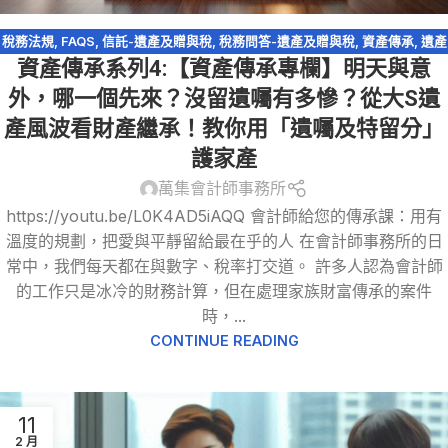
稅務法規
,
FAQS
,
信託-遺產及贈與稅
,
稅務問答-遺產及贈與稅
,
資產傳承
,
遺產
資產傳承系列4:【資產傳承專欄】明天與意
及贈與稅
,
遺產特留分
,
配偶剩餘財產差額分配請求權
外，哪一個先來？沒留遺囑有多慘？從大S遺
產風波看財產繼承！教你用「遺囑及特留分」
護家產
萬集會計師事務所
https://youtu.be/L0K4AD5iAQQ 會計師給您的傳承課：用有
溫度的規劃，把愛與平靜留給最在乎的人 在會計師事務所的日
常中，我們每天都在與數字、稅率打交道。 許多人認為會計師
的工作只是冰冷的財務計算，但在處理家族財富傳承的案件
時，...
CONTINUE READING
11
2 月