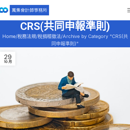
CRS(共同申報準則)
Home
稅務法規
稅捐稽徵法
Archive by Category "CRS(共
同申報準則)"
29
10 月