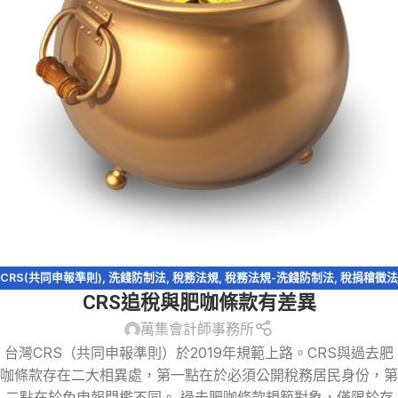
CRS(共同申報準則)
,
洗錢防制法
,
稅務法規
,
稅務法規-洗錢防制法
,
稅捐稽徵法
CRS追稅與肥咖條款有差異
萬集會計師事務所
台灣CRS（共同申報準則）於2019年規範上路。CRS與過去肥
咖條款存在二大相異處，第一點在於必須公開稅務居民身份，第
二點在於免申報門檻不同。 過去肥咖條款規範對象，僅限於存