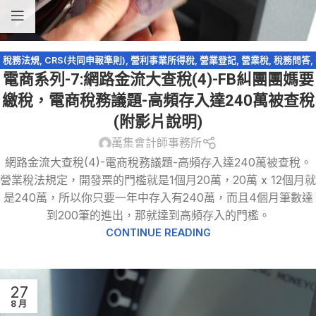
稅務法規
,
CRS(共同申報準則)
,
營利事業所得稅
,
營業登記
,
營業稅
,
稅務問答
,
電商系列-7:網路金流大查稅(4)-FB糾團團媽要
稅捐稽徵法
,
網路交易課稅
,
網路拍賣
,
網路購物
,
跨境電商
,
逃漏稅
,
電商系列
,
電子商務
繳稅，電商稅務議題-高頻存入達240萬被查稅
(附影片說明)
萬集會計師事務所
網路金流大查稅(4)-電商稅務議題-高頻存入達240萬被查稅。
營業稅法規定，開發票的門檻就是1個月20萬，20萬 x 12個月就
是240萬，所以你只要一年中存入有240萬，而且4個月筆數達
到200筆的進出，那就達到高頻存入的門檻。
CONTINUE READING
27
8 月