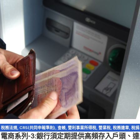
稅務法規
,
CRS(共同申報準則)
,
查帳
,
營利事業所得稅
,
營業稅
,
稅務違章
,
稅捐
電商系列-3:銀行須定期提供高頻存入戶頭、達
稽徵法
,
網路交易課稅
,
網路拍賣
,
網路購物
,
逃漏稅
,
電商系列
,
電子商務