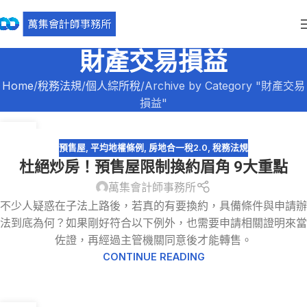
財產交易損益
Home
稅務法規
個人綜所稅
Archive by Category "財產交易
損益"
30
8 月
預售屋
,
平均地權條例
,
房地合一稅2.0
,
稅務法規
杜絕炒房！預售屋限制換約眉角 9大重點
萬集會計師事務所
不少人疑惑在子法上路後，若真的有要換約，具備條件與申請辦
法到底為何？如果剛好符合以下例外，也需要申請相關證明來當
佐證，再經過主管機關同意後才能轉售。
CONTINUE READING