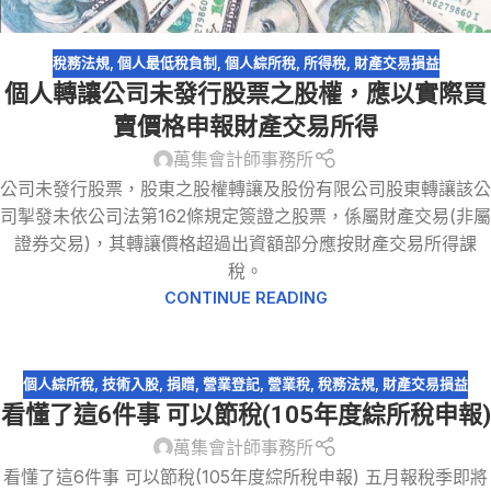
稅務法規
,
個人最低稅負制
,
個人綜所稅
,
所得稅
,
財產交易損益
個人轉讓公司未發行股票之股權，應以實際買
賣價格申報財產交易所得
萬集會計師事務所
公司未發行股票，股東之股權轉讓及股份有限公司股東轉讓該公
司掣發未依公司法第162條規定簽證之股票，係屬財產交易(非屬
證券交易)，其轉讓價格超過出資額部分應按財產交易所得課
稅。
CONTINUE READING
個人綜所稅
,
技術入股
,
捐贈
,
營業登記
,
營業稅
,
稅務法規
,
財產交易損益
看懂了這6件事 可以節稅(105年度綜所稅申報)
萬集會計師事務所
看懂了這6件事 可以節稅(105年度綜所稅申報) 五月報稅季即將