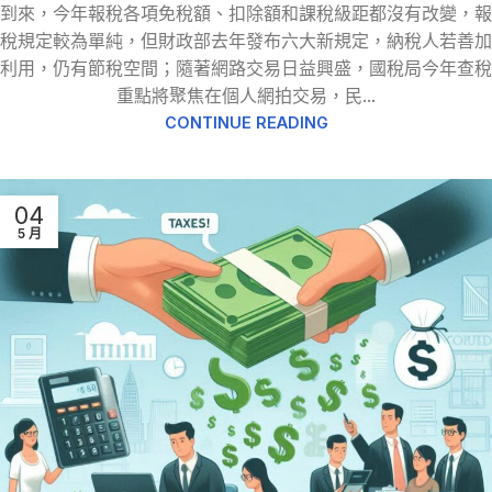
到來，今年報稅各項免稅額、扣除額和課稅級距都沒有改變，報
稅規定較為單純，但財政部去年發布六大新規定，納稅人若善加
利用，仍有節稅空間；隨著網路交易日益興盛，國稅局今年查稅
重點將聚焦在個人網拍交易，民...
CONTINUE READING
04
5 月