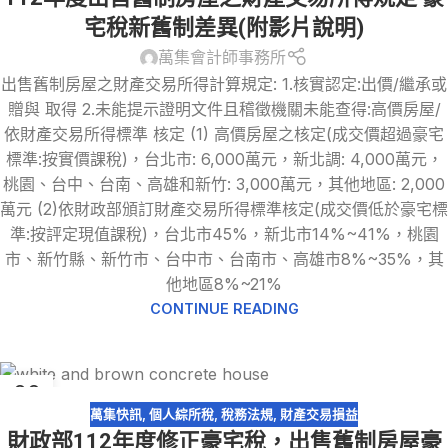
宅稅新舊制差異(附影片說明)
萬集會計師事務所
出售舊制房屋之財產交易所得計算規定: 1.核實認定:出價/繼承或
贈與 取得 2.未能提示證明文件且稽徵機關未能查得:高價房屋/
依財產交易所得標準 核定 (1) 高價房屋之核定(成交價超過豪宅
標準:按實價課稅)，台北市: 6,000萬元，新北調: 4,000萬元，
桃園、台中、台南、高雄和新竹: 3,000萬元，其他地區: 2,000
萬元 (2)依財政部頒訂財產交易所得標準核定(成交價低於豪宅標
準:按評定現值課稅)，台北市45%，新北市14%~41%，桃園
市、新竹縣、新竹市、台中市、台南市、高雄市8%~35%，其
他地區8%~21%
CONTINUE READING
26
2 月
萬集快訊
,
個人綜所稅
,
稅務法規
,
財產交易損益
財政部112年度修正豪宅稅，出售舊制房屋豪