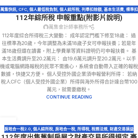
13
5 月
萬集快訊
,
CFC
,
個人最低稅負制
,
個人綜所稅
,
列舉扣除額
,
基本生活費
,
標準扣
112年綜所稅 申報重點(附影片說明)
除額
,
稅務法規
,
綜所稅免稅額
,
股利收入
,
薪資所得特別扣除額
,
財產交易損益
,
購屋貸款利息
萬集會計師事務所
112年度綜合所得稅三大變動： 成年認定門檻下修至18歲： 過
往標準為20歲，今年調整為未滿18歲子女可申報扶養；若是年
滿18歲但還在讀書，附上學費單等資料證明仍可申報扶養。 基
本生活費調升至20.2萬元： 由19.6萬元調升至20.2萬元。以手
機或電腦網路報稅的民眾不需擔心，系統會自動帶入正確的報稅
數據，快捷又方便。 個人受控外國企業須申報營利所得： 若納
稅人CFC（個人受控外國企業）所得與海外所得合計達台幣100
萬元，就需要繳稅。
CONTINUE READING
19
4 月
房地合一稅2.0
,
個人綜所稅
,
房地合一稅
,
所得稅
,
稅務法規
,
財產交易損益
112年度出售舊制房屋之財產交易所得規定 豪