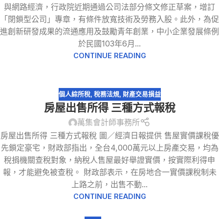
與網路經濟，行政院近期通過公司法部分條文修正草案，增訂
「閉鎖型公司」專章，有條件放寬技術及勞務入股。此外，為促
進創新研發成果的流通應用及鼓勵青年創業，中小企業發展條例
於民國103年6月...
CONTINUE READING
個人綜所稅
,
稅務法規
,
財產交易損益
房屋出售所得 三種方式報稅
萬集會計師事務所
房屋出售所得 三種方式報稅 圖／經濟日報提供 售屋實價課稅優
先鎖定豪宅，財政部指出，全台4,000萬元以上房產交易，均為
稅捐機關查稅對象，納稅人售屋最好舉證實價，按實際利得申
報，才能避免被查稅。 財政部表示，在房地合一實價課稅制未
上路之前，出售不動...
CONTINUE READING