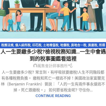
稅務法規
,
個人綜所稅
,
印花稅
,
土地增值稅
,
地價稅
,
房地合一稅
,
房屋稅
,
所得
人一生要繳多少稅?檢視稅務知識…一生中會遇
稅
,
扣繳
,
營利事業所得稅
,
營業稅
,
統一發票
,
證交稅
,
證券交易稅
,
財產交易損
益
,
輕鬆節稅
,
遺產及贈與稅
到的稅事圖鑑看這裡
萬集會計師事務所
人一生要繳多少稅? 常言到，有呼吸就要繳稅!人生不同階段都
有各種稅務負擔。 繳稅和死亡一樣逃不掉！美國政治家富蘭克
林（Benjamin Franklin）曾說：「人的一生有兩件事永遠逃不
掉，死亡跟繳稅。」 如何節省稅金呢? 守住你...
CONTINUE READING