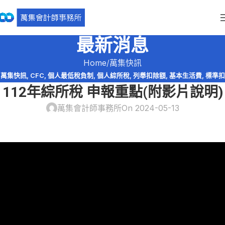
最新消息
Home
萬集快訊
萬集快訊
,
CFC
,
個人最低稅負制
,
個人綜所稅
,
列舉扣除額
,
基本生活費
,
標準扣
112年綜所稅 申報重點(附影片說明)
除額
,
稅務法規
,
綜所稅免稅額
,
股利收入
,
薪資所得特別扣除額
,
財產交易損益
,
購屋貸款利息
萬集會計師事務所
On 2024-05-13