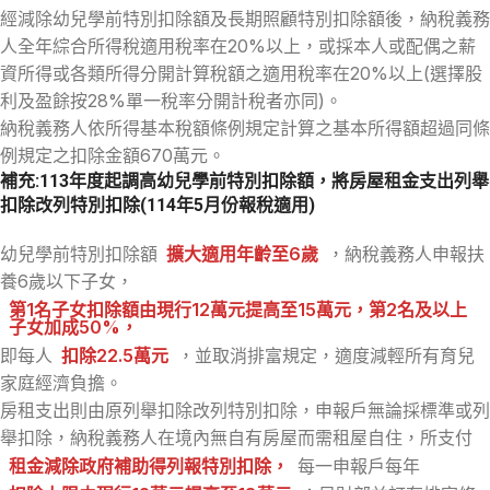
經減除幼兒學前特別扣除額及長期照顧特別扣除額後，納稅義務
人全年綜合所得稅適用稅率在20%以上，或採本人或配偶之薪
資所得或各類所得分開計算稅額之適用稅率在20%以上(選擇股
利及盈餘按28%單一稅率分開計稅者亦同)。
納稅義務人依所得基本稅額條例規定計算之基本所得額超過同條
例規定之扣除金額670萬元。
補充:113年度起
調高幼兒學前特別扣除額
，將房屋租金支出列舉
扣除改列特別扣除(114年5月份報稅適用)
幼兒學前特別扣除額
擴大適用年齡至6歲
，納稅義務人申報扶
養6歲以下子女，
第1名子女扣除額由現行12萬元提高至15萬元，第2名及以上
子女加成50%，
即每人
扣除22.5萬元
，並取消排富規定，適度減輕所有育兒
家庭經濟負擔。
房租支出則由原列舉扣除改列特別扣除，申報戶無論採標準或列
舉扣除，納稅義務人在境內無自有房屋而需租屋自住，所支付
租金減除政府補助得列報特別扣除，
每一申報戶每年