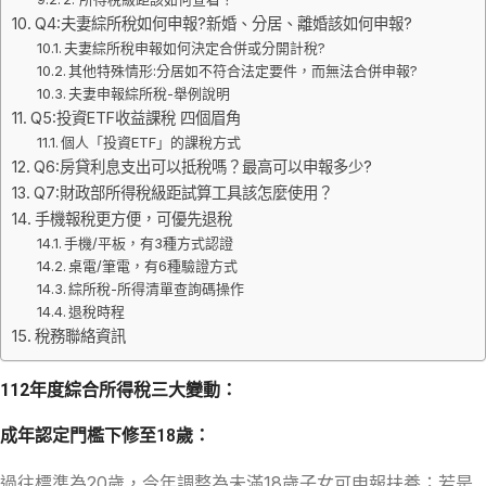
Q4:夫妻綜所稅如何申報?新婚、分居、離婚該如何申報?
夫妻綜所稅申報如何決定合併或分開計稅?
其他特殊情形:分居如不符合法定要件，而無法合併申報?
夫妻申報綜所稅-舉例說明
Q5:投資ETF收益課稅 四個眉角
個人「投資ETF」的課稅方式
Q6:房貸利息支出可以抵稅嗎？最高可以申報多少?
Q7:財政部所得稅級距試算工具該怎麼使用？
手機報稅更方便，可優先退稅
手機/平板，有3種方式認證
桌電/筆電，有6種驗證方式
綜所稅-所得清單查詢碼操作
退稅時程
稅務聯絡資訊
112年度綜合所得稅三大變動：
成年認定門檻下修至18歲：
過往標準為20歲，今年調整為未滿18歲子女可申報扶養；若是