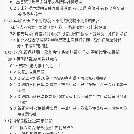
出售舊制房屋之財產交易所得計算規定:
2.未能提示證明文件且稽徵機關未能查得:高價房屋/依財產交易
所得標準 核定
Q1:年收入多少不用繳稅？不用繳稅就不用申報嗎?
個人不管要不要繳（退）稅 ，建議都要申報比較好喔！
補充1:高所得者如何節稅? 可善用列舉捐贈、醫藥及生育費扣除額
補充2:綜合所得稅列舉醫藥及生育費扣除額，受有保險給付部
分，不得列報扣除
Q2:去年報過扶養，為何今年系統無資料？如需新增受扶養親
屬，有哪些親屬可報扶養？
*無謀生能力指下列之一：
扶養之常見問題
Q:父母皆超過70歲，且父親有所得，可以報扶養嗎?
Q:請問父母已年滿60歲，扶養申報，兄弟姊妹可以一人各申報一
個嗎
Q:請問小孩已滿18歲及20歲皆有工作，是要合併申報還是可分開
申報?
新聞案例:報扶養恐遭罰！千萬年薪，為節稅扶養姪子，慘被國稅
局開罰10萬
Q3:所得稅級距常見問題
1. 個人綜合所得稅級距如何試算？
2. 所得稅級距該如何查看？