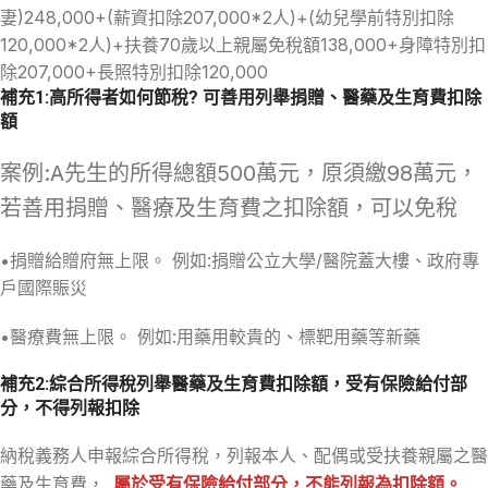
妻)248,000+(薪資扣除207,000*2人)+(幼兒學前特別扣除
120,000*2人)+扶養70歲以上親屬免稅額138,000+身障特別扣
除207,000+長照特別扣除120,000
補充1:高所得者如何節稅? 可善用列舉捐贈、醫藥及生育費扣除
額
案例:A先生的所得總額500萬元，原須繳98萬元，
若善用捐贈、醫療及生育費之扣除額，可以免稅
•捐贈給贈府無上限。 例如:捐贈公立大學/醫院蓋大樓、政府專
戶國際賑災
•醫療費無上限。 例如:用藥用較貴的、標靶用藥等新藥
補充2:
綜合所得稅列舉醫藥及生育費扣除額，受有保險給付部
分，不得列報扣除
納稅義務人申報綜合所得稅，列報本人、配偶或受扶養親屬之醫
藥及生育費，
屬於受有保險給付部分，不能列報為扣除額。