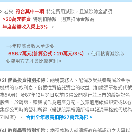
3.若只
符合其中一項
特定費用減除，且減除總金額須
>20萬元薪資
特別扣除額，則其扣除金額為
年度薪資收入乘上3%
。
–>年度薪資收入至少要
666.7萬元(計算公式：20萬元/3%)
，使用核實減除必
要費用方式才會比較有利。
(2) 儲蓄投資特別扣除：
納稅義務人、配偶及受扶養親屬於金融
機構的存款利息、儲蓄性質信託資金的收益（扣繳憑單格式代號
為5A者）及87年12月31日以前取得公開發行並上市的緩課記名
股票，於轉讓、贈與或作為遺產分配、放棄適用緩課規定或送存
集保公司時的營利所得（緩課股票轉讓所得申報憑單格式代號為
71M者），
合計全年最高扣除27萬元為限。
(4) 教育學費特別扣除：
納稅義務人就讀經教育部認可之大專以