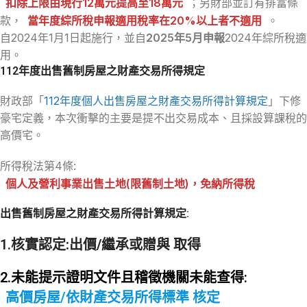
扣除上限由現行12萬元提高至18萬元
；另財部並訂有排富條
款，
當年度綜所稅申報適用稅率在20%以上者不適用
。
自2024年1月1日起施行，並自
2025年5月申報
2024年綜所稅適
用。
112年度出售舊制房屋之財產交易所得規定
財政部「
112年度個人出售房屋之財產交易所得計算規定
」下修
豪宅定義，本次衝擊的主要是提不出交易成本、且採設算課稅的
高價宅。
所得稅法第4條:
個人及營利事業出售土地(限舊制土地)，免納所得稅
出售舊制房屋之財產交易所得計算規定:
1.核實認定
:出價/繼承或贈與 取得
2.未能提示證明文件且稽徵機關未能查得:
高價房屋/依財產交易所得標準 核定