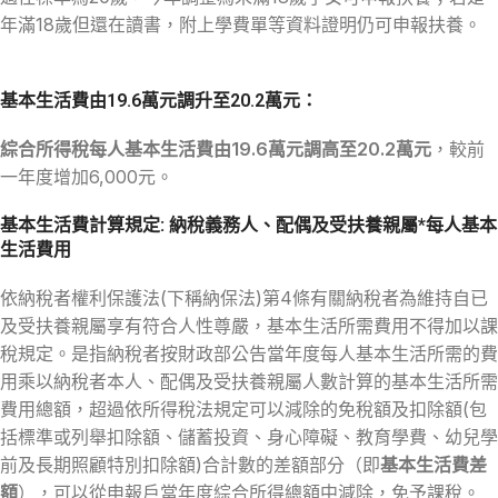
年滿18歲但還在讀書，附上學費單等資料證明仍可申報扶養。
基本生活費由19.6萬元調升至20.2萬元：
綜合所得稅每人基本生活費由19.6萬元調高至20.2萬元
，較前
一年度增加6,000元。
基本生活費計算規定: 納稅義務人、配偶及受扶養親屬*每人基本
生活費用
依納稅者權利保護法(下稱納保法)第4條有關納稅者為維持自已
及受扶養親屬享有符合人性尊嚴，基本生活所需費用不得加以課
稅規定。是指納稅者按財政部公告當年度每人基本生活所需的費
用乘以納稅者本人、配偶及受扶養親屬人數計算的基本生活所需
費用總額，超過依所得稅法規定可以減除的免稅額及扣除額(包
括標準或列舉扣除額、儲蓄投資、身心障礙、教育學費、幼兒學
前及長期照顧特別扣除額)合計數的差額部分（即
基本生活費差
額
），可以從申報戶當年度綜合所得總額中減除，免予課稅。