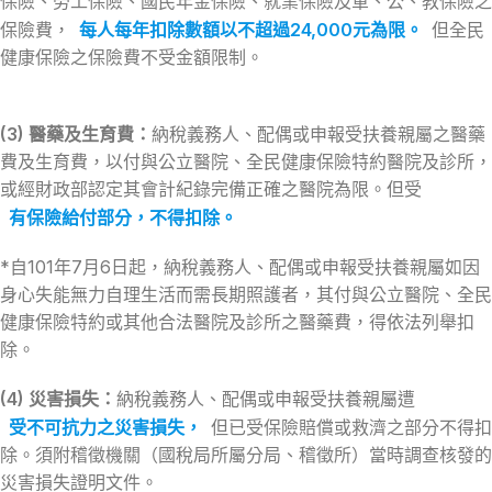
保險、勞工保險、國民年金保險、就業保險及軍、公、教保險之
保險費，
每人每年扣除數額以不超過24,000元為限。
但全民
健康保險之保險費不受金額限制。
(3) 醫藥及生育費：
納稅義務人、配偶或申報受扶養親屬之醫藥
費及生育費，以付與公立醫院、全民健康保險特約醫院及診所，
或經財政部認定其會計紀錄完備正確之醫院為限。但受
有保險給付部分，不得扣除。
*自101年7月6日起，納稅義務人、配偶或申報受扶養親屬如因
身心失能無力自理生活而需長期照護者，其付與公立醫院、全民
健康保險特約或其他合法醫院及診所之醫藥費，得依法列舉扣
除。
(4) 災害損失：
納稅義務人、配偶或申報受扶養親屬遭
受不可抗力之災害損失，
但已受保險賠償或救濟之部分不得扣
除。須附稽徵機關（國稅局所屬分局、稽徵所）當時調查核發的
災害損失證明文件。