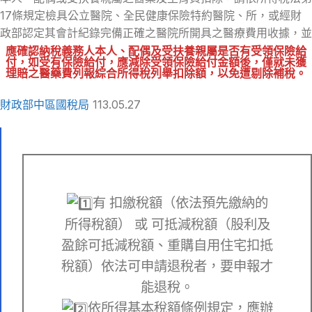
17條規定檢具公立醫院、全民健康保險特約醫院、所，或經財
政部認定其會計紀錄完備正確之醫院所開具之醫療費用收據，並
應確認納稅義務人本人、配偶及受扶養親屬是否有受領保險給
付，如受有保險給付，應減除受領保險給付金額後，僅就未獲
理賠之醫藥費列報綜合所得稅列舉扣除額，以免遭剔除補稅。
財政部中區國稅局
113.05.27
有 扣繳稅額（依法預先繳納的
所得稅額） 或 可抵減稅額（股利及
盈餘可抵減稅額、重購自用住宅扣抵
稅額）依法可申請退稅者，要申報才
能退稅。
依所得基本稅額條例規定，應辦