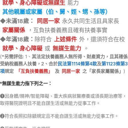
就學、身心障礙或無謀生
能力
其他親屬或家屬（伯、舅、姪、甥、孫等）
◆
未滿18歲：
同居一家
永久共同生活且具家長
家屬關係
，互負扶養義務且確有扶養事實
◆
年滿18歲：
除符合
上述條件
外，還須符合在校
就學、身心障礙
或
無謀生能力
。
(
*另需評估:
1、
其法定扶養義務人無所得、財產資力，且其確係
受納稅義務人扶養，2、合於
民法第1114條第4款
及
第1123條第3
項
規定
「互負扶養義務」
及
同居一家
之「家長家屬關係」
)
*無謀生能力指下列之一：
➊因身體/精神/智能障礙、重大疾病就醫療養或須長期治療等，
取得醫院證明且不能自謀生活或無能力從事工作。
➋符合長照扣除額規定且不能自謀生活或無能力從事工作。