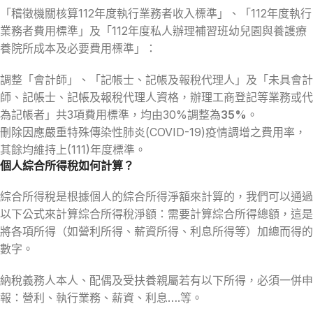
「稽徵機關核算112年度執行業務者收入標準」、「112年度執行
業務者費用標準」及「112年度私人辦理補習班幼兒園與養護療
養院所成本及必要費用標準」：
調整「會計師」、「記帳士、記帳及報稅代理人」及「未具會計
師、記帳士、記帳及報稅代理人資格，辦理工商登記等業務或代
為記帳者」共3項費用標準，均由30%調整為
35%
。
刪除因應嚴重特殊傳染性肺炎(COVID-19)疫情調增之費用率，
其餘均維持上(111)年度標準。
個人綜合所得稅如何計算？
綜合所得稅是根據個人的綜合所得淨額來計算的，我們可以通過
以下公式來計算綜合所得稅淨額：需要計算綜合所得總額，這是
將各項所得（如營利所得、薪資所得、利息所得等）加總而得的
數字。
納稅義務人本人、配偶及受扶養親屬若有以下所得，必須一併申
報：營利、執行業務、薪資、利息….等。