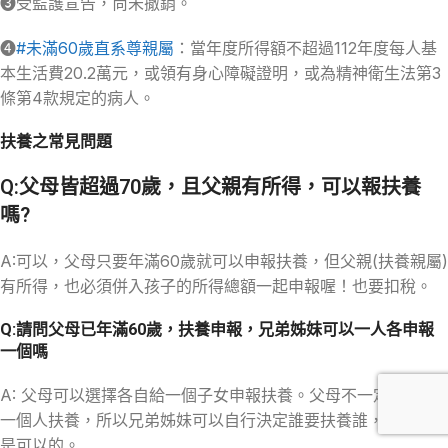
➌受監護宣告，尚未撤銷。
➍
#未滿60歲直系尊親屬
：當年度所得額不超過112年度每人基
本生活費20.2萬元，或領有身心障礙證明，或為精神衛生法第3
條第4款規定的病人。
扶養之常見問題
Q:父母皆超過70歲，且父親有所得，可以報扶養
嗎?
A:可以，父母只要年滿60歲就可以申報扶養，但父親(扶養親屬)
有所得，也必須併入孩子的所得總額一起申報喔！也要扣稅。
Q:請問父母已年滿60歲，扶養申報，兄弟姊妹可以一人各申報
一個嗎
A: 父母可以選擇各自給一個子女申報扶養。父母不一定要被同
一個人扶養，所以兄弟姊妹可以自行決定誰要扶養誰，各報一個
是可以的。