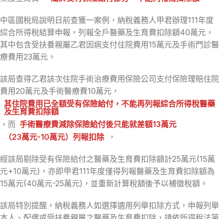
中區國稅局說明日前查獲一案例，納稅義務人甲君辦理111年度
綜合所得稅結算申報，列報全戶醫藥及生育費扣除額40萬元，
其中包含受扶養親屬乙君因病支付住院費用15萬元及手術門診醫
療費用23萬元。
該局查得乙君該次住院手術治療費用保險公司支付保險理賠住院
費用20萬元及手術醫療費10萬元，
其住院費用已全額受有保險給付，不能再列報綜合所得稅醫藥
及生育費扣除額
，而
手術醫療費減除保險給付後只能就差額13萬元
（23萬元-10萬元）列報扣除
，
經該局剔除受有保險給付之醫藥及生育費扣除額計25萬元(15萬
元+10萬元)，亦即甲君111年度僅得列報醫藥及生育費扣除額為
15萬元(40萬元-25萬元)，並重新計算稅額後予以補徵稅額。
該局特別提醒，納稅義務人如選擇適用列舉扣除方式，申報列舉
本人、配偶或受扶養親屬之醫藥及生育費扣除，請依所得稅法第