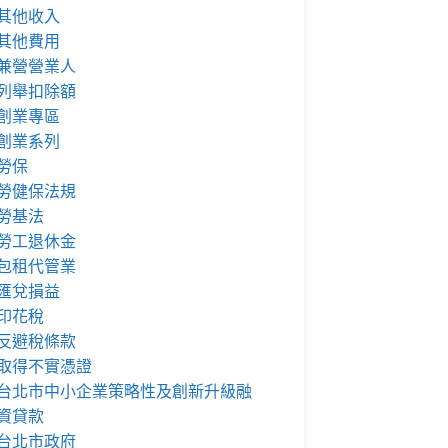
其他收入
其他費用
兼營營業人
列舉扣除額
創業專區
創業系列
勞保
勞健保法規
勞基法
勞工退休金
包租代管業
匯兌損益
印花稅
反避稅條款
取得不實憑證
台北市中小企業策略性及創新升級融
資貸款
台北市政府