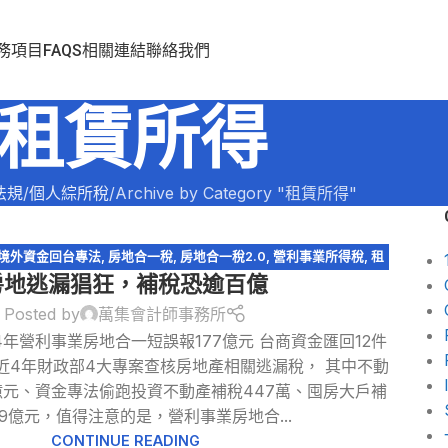
務項目
FAQS
相關連結
聯絡我們
租賃所得
法規
個人綜所稅
Archive by Category "租賃所得"
境外資金回台專法
,
房地合一稅
,
房地合一稅2.0
,
營利事業所得稅
,
租
房地逃漏猖狂，補稅恐逾百億
賃所得
,
證券交易所得
Posted by
萬集會計師事務所
年營利事業房地合一短誤報177億元 台商資金匯回12件
近4年財政部4大專案查核房地產相關逃漏稅， 其中不動
9億元、資金專法偷跑投資不動產補稅447萬、囤房大戶補
79億元，值得注意的是，營利事業房地合...
CONTINUE READING