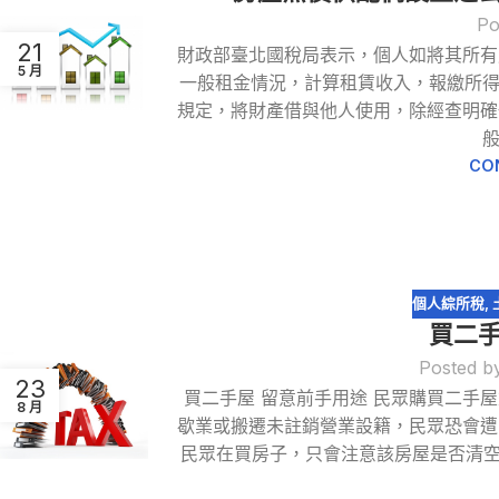
Po
21
財政部臺北國稅局表示，個人如將其所有
5 月
一般租金情況，計算租賃收入，報繳所得
規定，將財產借與他人使用，除經查明確
般
CO
個人綜所稅
,
買二手
Posted b
23
買二手屋 留意前手用途 民眾購買二手
8 月
歇業或搬遷未註銷營業設籍，民眾恐會遭
民眾在買房子，只會注意該房屋是否清