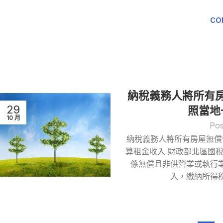
CO
納稅義務人將所有
29
照當地
10 月
Pos
納稅義務人將所有房屋無償
算租金收入 財政部北區國
係無償且非供營業或執行
入，繳納所得稅