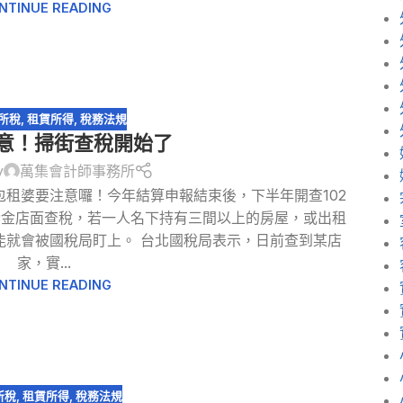
NTINUE READING
所稅
,
租賃所得
,
稅務法規
意！掃街查稅開始了
y
萬集會計師事務所
包租婆要注意囉！今年結算申報結束後，下半年開查102
黃金店面查稅，若一人名下持有三間以上的房屋，或出租
能就會被國稅局盯上。 台北國稅局表示，日前查到某店
家，實...
NTINUE READING
所稅
,
租賃所得
,
稅務法規