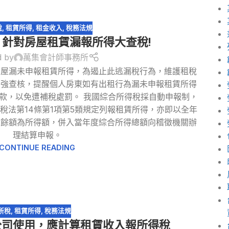
稅
,
租賃所得
,
租金收入
,
稅務法規
針對房屋租賃漏報所得大查稅!
d by
萬集會計師事務所
房屋漏未申報租賃所得，為遏止此逃漏稅行為，維護租稅
加強查核，提醒個人房東如有出租行為漏未申報租賃所得
款，以免遭補稅處罰。 我國綜合所得稅採自動申報制，
稅法第14條第1項第5類規定列報租賃所得，亦即以全年
之餘額為所得額，併入當年度綜合所得總額向稽徵機關辦
理結算申報。
CONTINUE READING
所稅
,
租賃所得
,
稅務法規
公司使用，應計算租賃收入報所得稅