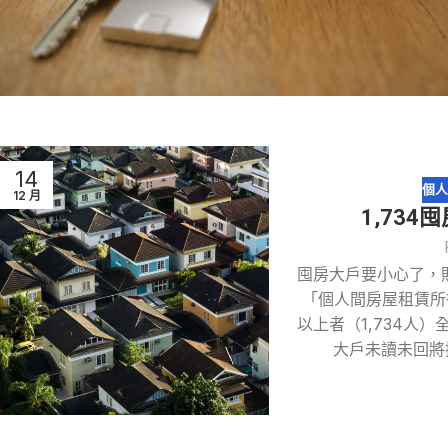
14
個人
12 月
1,73
囤房大戶要小心了，
「個人間房屋租賃所
以上者（1,734人
大戶未讀未回將