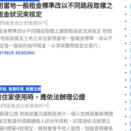
用當地一般租金標準改以不同路段取樣之
租金狀況來核定
萬集會計師事務所
租金標準改以不同路段取樣之調查租金狀況來核定 財政
市地區房屋及土地之非住家用當地一般租金標準，改以不
每一路段的每坪租金，以求與實際租金交易行...
TINUE READING
所稅
,
租賃所得
,
稅務法規
供住家使用時，應依法辦理公證
y
萬集會計師事務所
辦理公證 財政部臺北國稅局表示，個人如將房屋無償借
核定租賃所得歸課個人綜合所得稅，記得須依法辦理公
項第5類第4款規定，將財產借予他人使用，除經查明確係