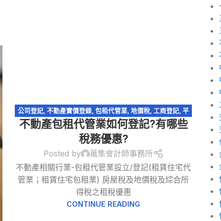
公司登記
,
不動產實價登錄
,
包租代管業
,
地價稅
,
工商登記
,
平
不動產包租代管業如何登記?有哪些
均地權條例
,
房屋稅
,
租賃所得
,
稅務法規
稅務優惠?
Posted by
萬集會計師事務所
不動產相關行業-包租代管業設立/登記(租賃住宅代
管業；租賃住宅包租業) 房屋稅及地價稅及綜合所
得稅之租稅優惠
CONTINUE READING