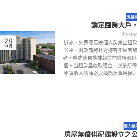
房屋
鎖定囤房大戶，
Poste
28
近來，外界屢反映個人房東出租
10 月
公平，財政部將針對持有多屋者
者，應儘速自動補報並補繳所漏稅
個人出租房屋收取租金，應依所得
租賃收入減除必要損耗及費用後
個人綜
房屋無償供配偶設立之