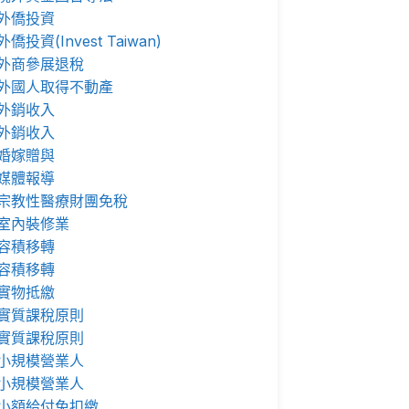
外僑投資
外僑投資(Invest Taiwan)
外商參展退稅
外國人取得不動產
外銷收入
外銷收入
婚嫁贈與
媒體報導
宗教性醫療財團免稅
室內裝修業
容積移轉
容積移轉
實物抵繳
實質課稅原則
實質課稅原則
小規模營業人
小規模營業人
小額給付免扣繳