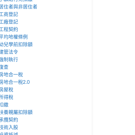
居住者與非居住者
工商登記
工廠登記
工程契約
平均地權條例
幼兒學前扣除額
建管法令
強制執行
復查
房地合一稅
房地合一稅2.0
房屋稅
所得稅
扣繳
扶養親屬扣除額
承攬契約
技術入股
投資抵減