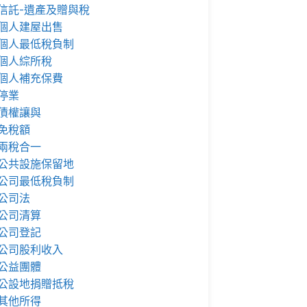
信託-遺產及贈與稅
個人建屋出售
個人最低稅負制
個人綜所稅
個人補充保費
停業
債權讓與
免稅額
兩稅合一
公共設施保留地
公司最低稅負制
公司法
公司清算
公司登記
公司股利收入
公益團體
公設地捐贈抵稅
其他所得