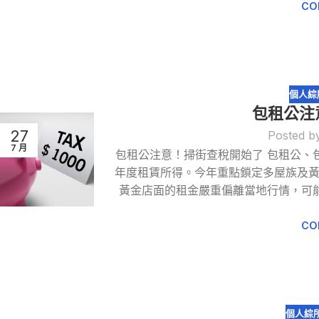
CO
個人綜
包租公注
27
Posted b
7 月
包租公注意！掃街查稅開始了 包租公、
年度租賃所得。今年重點鎖定多屋族及
黃金店面的租金嚴重偏離當地行情，可
CO
個人綜