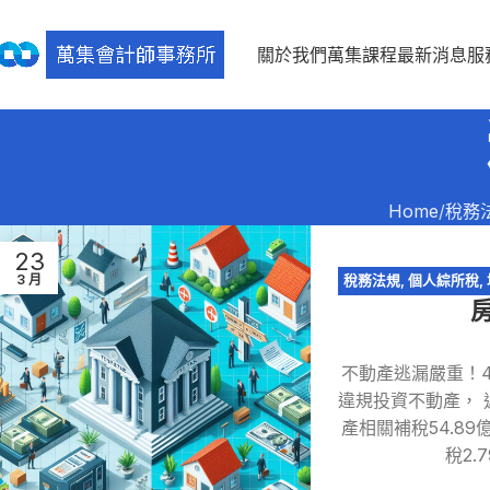
關於我們
萬集課程
最新消息
服
Home
稅務
23
3 月
稅務法規
,
個人綜所稅
,
不動產逃漏嚴重！4
違規投資不動產， 
產相關補稅54.8
稅2.