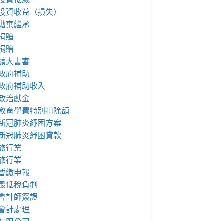
投資收益（損失）
拋棄繼承
捐贈
捐贈
擴大書審
政府補助
政府補助收入
政治獻金
教育學費特別扣除額
新冠肺炎紓困方案
新冠肺炎紓困貸款
旅行業
旅行業
暫繳申報
最低稅負制
會計師簽證
會計處理