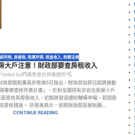
綜所稅
,
房屋稅
,
租賃所得
,
租金收入
,
稅務法規
4囤房大戶注意！財政部要查房租收入
Posted by
萬集會計師事務所
財政部賦稅署長許慈美5日指出，財政部自即日起將啟動
得專案查核作業計畫」，針對全國持有非自住房屋十戶
）全面查核其房租收入，初期將發函通知輔導申報，若囤房
採查核措施。 許慈美表示，依照財政部房屋稅籍...
CONTINUE READING