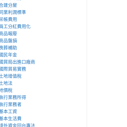
合建分屋
同業利潤標準
呆帳費用
員工分紅費用化
商品報廢
商品盤損
喪葬補助
國民年金
國貿局出進口廠商
國際貿易實務
土地增值稅
土地法
地價稅
執行業務所得
執行業務者
基本工資
基本生活費
境外資金回台專法