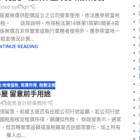
sted by
gh
房屋無償供配偶設立之公司營業使用，依法應參照當地
稅。 該局說明，所得稅法第14條第1項第5類第4款
係無償且非供營業或執行業務者使用外，應參照當地一
租金情況計算...
NTINUE READING
土地增值稅
,
租賃所得
,
稅務法規
屋 留意前手用途
y
萬集會計師事務所
屋須留意，前屋主是否有出租公司行號設籍，若公司行號
國稅局核定租賃所得，歸課綜所稅。 財政部表示，通常
空，但忽略營業設籍或是稅籍是否註銷等變化，加上所有
權人出...