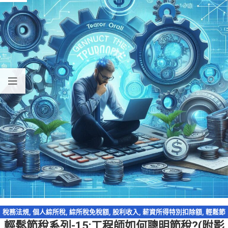
稅務法規
,
個人綜所稅
,
綜所稅免稅額
,
股利收入
,
薪資所得特別扣除額
,
輕鬆節
輕鬆節稅系列-15:工程師如何聰明節稅?(附影
稅
,
輕鬆節稅-綜所稅
,
退休金提繳