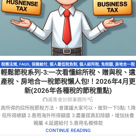
稅務法規
,
FAQS
,
保險給付
,
個人最低稅負制
,
個人綜所稅
,
免稅額
,
房地合一稅
輕鬆節稅系列-3:一次看懂綜所稅、贈與稅、遺
2.0
,
海外所得
,
股利收入
,
資產傳承
,
輕鬆節稅
,
輕鬆節稅-綜所稅
,
農地
,
遺產及
贈與稅
產稅、房地合一稅節稅懶人包!！2026年4月更
新(2026年各種稅的節稅重點)
萬集會計師事務所
高所得的綜所稅節稅方法，會建議大家可以，做到一下5點: 1.降
低所得總額 2.善用海外所得額度 3.盡量提高扣除額，增加扶養
親屬 4.延遲給付 5.善用名模條款
CONTINUE READING