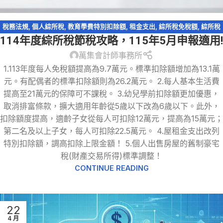
稅務法規
,
個人綜所稅
,
教育學費特別扣除額
,
租金支出
,
綜所稅免稅額
,
綜所稅
114年度綜所稅節稅攻略，115年5月申報適用!
身心障礙扣除額
,
萬集快訊
,
薪資所得特別扣除額
,
輕鬆節稅
,
輕鬆節稅-綜所稅
萬集會計師事務所
1.113年度每人免稅額提高為9.7萬元。標準扣除額增加為13.1萬
元。有配偶者的標準扣除額則為26.2萬元。 2.每人基本生活費
提高至21萬元的保障可不課稅。 3.幼兒學前扣除額更加優惠，
取消排富條款，擴大適用年齡從5歲以下改為6歲以下。此外，
扣除額度提高，適齡子女從每人可扣除12萬元，提高為15萬元；
第二名及以上子女，每人可扣除22.5萬元。 4.屋租金支出改列
特別扣除額，調高扣除上限金額！ 5.個人出售房屋的舊制豪宅
稅(財產交易所得)標準調整！
CONTINUE READING
22
4 月