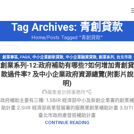
Tag Archives: 青創貸款
Home
Posts Tagged "青創貸款"
31
5 月
創業專區
,
FAQS
,
中小企業創新貸款
,
中小企業融資貸款
,
創業系列
,
台北市政
創業系列-12:政府補助有哪些?如何增加青創貸
府
,
政府補助
,
稅務法規
,
青年創業啟動金
,
青年創業貸款
款過件率? 及中小企業政府資源總覽(附影片說
明)
萬集會計師事務所
政府補助主要有三種: 1.SBIR 經濟部中小及新創企業署的創業補
助計畫 2.SIIR 經濟部商業發展署的服務業創業補助計畫 3.SITI
臺北市政府產發局補助計畫
CONTINUE READING