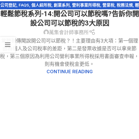
公司登記
,
FAQS
,
個人綜所稅
,
創業系列
,
營利事業所得稅
,
營業稅
,
稅務法規
,
輕
輕鬆節稅系列-14:開公司可以節稅嗎?告訴你開
鬆節稅
,
輕鬆節稅-綜所稅
設公司可以節稅的3大原因
萬集會計師事務所
常聽到傳聞說開公司可以節稅？！主要理由有3大項：第一個理
由為個人及公司稅率的差距，第二是發票收據是否可以拿來節
稅，第三個原因為利用公司營利事業所得稅採用書面審查申報，
則有機會使稅金更低。
CONTINUE READING