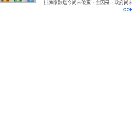
掛牌家數迄今尚未破蛋，主因是，政府尚未兌
CON