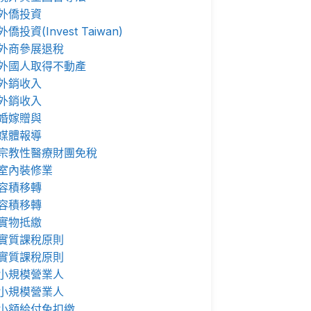
外僑投資
外僑投資(Invest Taiwan)
外商參展退稅
外國人取得不動產
外銷收入
外銷收入
婚嫁贈與
媒體報導
宗教性醫療財團免稅
室內裝修業
容積移轉
容積移轉
實物抵繳
實質課稅原則
實質課稅原則
小規模營業人
小規模營業人
小額給付免扣繳