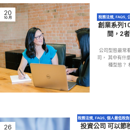
20
稅務法規
,
FAQS
,
10 月
創業系列1
間，2
公司型態最常
司， 其中有什
種型態？
稅務法規
,
FAQS
,
個人最低稅負
投資公司 可以節
未分配盈餘稅
,
營利事業所得稅
26