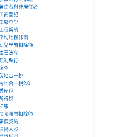
居住者與非居住者
工商登記
工廠登記
工程契約
平均地權條例
幼兒學前扣除額
建管法令
強制執行
復查
房地合一稅
房地合一稅2.0
房屋稅
所得稅
扣繳
扶養親屬扣除額
承攬契約
技術入股
投資抵減