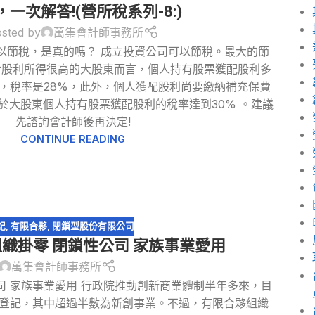
節稅
,
閉鎖型股份有限公司
，一次解答!(營所稅系列-8:)
sted by
萬集會計師事務所
可以節稅，是真的嗎？ 成立投資公司可以節稅。最大的節
對股利所得很高的大股東而言，個人持有股票獲配股利多
"，稅率是28%，此外，個人獲配股利尚要繳納補充保費
，等於大股東個人持有股票獲配股利的稅率達到30% 。建議
先諮詢會計師後再決定!
CONTINUE READING
記
,
有限合夥
,
閉鎖型股份有限公司
織掛零 閉鎖性公司 家族事業愛用
萬集會計師事務所
司 家族事業愛用 行政院推動創新商業體制半年多來，目
理登記，其中超過半數為新創事業。不過，有限合夥組織