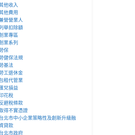
其他收入
其他費用
兼營營業人
列舉扣除額
創業專區
創業系列
勞保
勞健保法規
勞基法
勞工退休金
包租代管業
匯兌損益
印花稅
反避稅條款
取得不實憑證
台北市中小企業策略性及創新升級融
資貸款
台北市政府