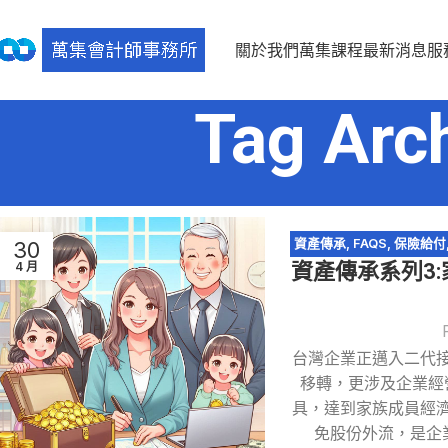
關於我們
萬集課程
最新消息
服
Tag Ar
資產傳承
,
FAQS
,
保險給付
30
資產傳承系列3
4 月
地
,
台灣企業正邁入二代
移轉，更涉及企業經
具，達到家族成員經
免股份外流，是企