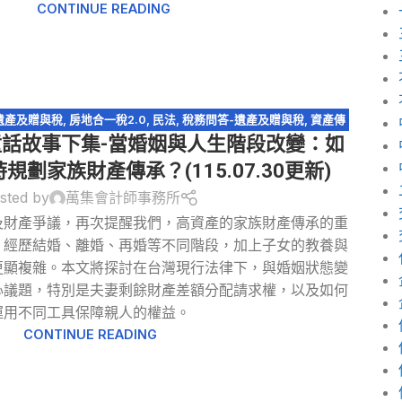
CONTINUE READING
遺產及贈與稅
,
房地合一稅2.0
,
民法
,
稅務問答-遺產及贈與稅
,
資產傳
童話故事下集-當婚姻與人生階段改變：如
特留分
,
配偶剩餘財產差額分配請求權
,
閉鎖型股份有限公司
劃家族財產傳承？(115.07.30更新)
sted by
萬集會計師事務所
及財產爭議，再次提醒我們，高資產的家族財產傳承的重
，經歷結婚、離婚、再婚等不同階段，加上子女的教養與
更顯複雜。本文將探討在台灣現行法律下，與婚姻狀態變
心議題，特別是夫妻剩餘財產差額分配請求權，以及如何
運用不同工具保障親人的權益。
CONTINUE READING