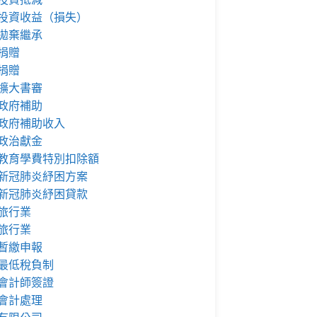
投資收益（損失）
拋棄繼承
捐贈
捐贈
擴大書審
政府補助
政府補助收入
政治獻金
教育學費特別扣除額
新冠肺炎紓困方案
新冠肺炎紓困貸款
旅行業
旅行業
暫繳申報
最低稅負制
會計師簽證
會計處理