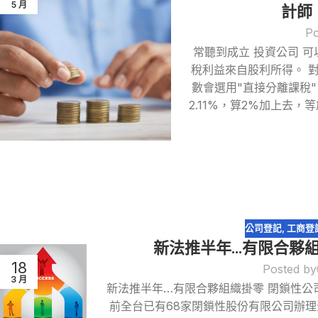
5 月
計師
Po
常聽到成立 投資公司 
稅利益來自股利所得。 
數會選用"直接分離課稅
2.11%，算2%加上去
公司登記
,
工商登
新法推半年…有限合夥組
18
Posted by
3 月
新法推半年…有限合夥組織掛零 閉鎖性公
前全台已有68家閉鎖性股份有限公司辦