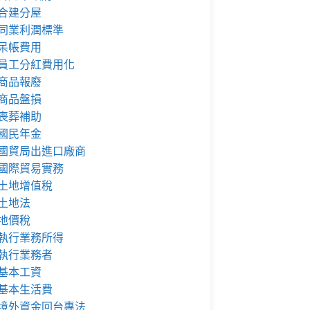
合建分屋
同業利潤標準
呆帳費用
員工分紅費用化
商品報廢
商品盤損
喪葬補助
國民年金
國貿局出進口廠商
國際貿易實務
土地增值稅
土地法
地價稅
執行業務所得
執行業務者
基本工資
基本生活費
境外資金回台專法