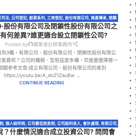
公司法
,
公司登記
,
創業系列
,
工商登記
,
股份有限公司
,
資產傳承
,
閉鎖
0-股份有限公司及閉鎖性股份有限公司之
型股份有限公司
者有何差異?誰更適合設立閉鎖性公司?
Posted by
萬集會計師事務所
看到3種，有限公司、股份有限公司、閉鎖性股份有限公
麼差異呢？公司的種類、型態這麼多種，究竟要選擇哪一
 相關參考文章:成立有限公司、股份有限公司的差別
https://youtu.be/A_doZ1Zau8w ...
CONTINUE READING
制
,
個人綜所稅
,
公司最低稅負制
,
公司股利收入
,
會計處理
,
有限公司
,
稅？什麼情況適合成立投資公司? 問問會
,
稅務問答-營利事業所得稅
,
股份有限公司
,
股利收入
,
資產傳承
,
輕鬆