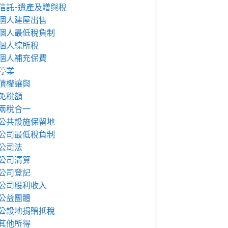
信託-遺產及贈與稅
個人建屋出售
個人最低稅負制
個人綜所稅
個人補充保費
停業
債權讓與
免稅額
兩稅合一
公共設施保留地
公司最低稅負制
公司法
公司清算
公司登記
公司股利收入
公益團體
公設地捐贈抵稅
其他所得