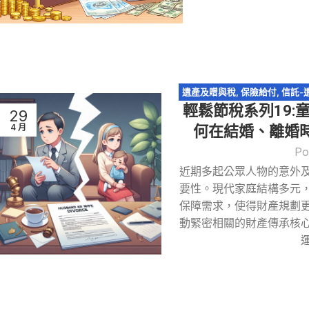
遺產及贈與稅
,
保險給付
,
信託-
輕鬆節稅系列19:
承
,
輕鬆節稅
,
農地
,
遺產
29
4 月
何在結婚、離婚時規
Po
近期多起公眾人物的意外
要性。現代家庭結構多元
保障需求，使得財產規劃
動緊密相關的財產傳承核