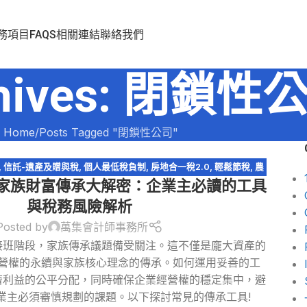
務項目
FAQS
相關連結
聯絡我們
chives: 閉鎖性
Home
Posts Tagged "閉鎖性公司"
,
信託-遺產及贈與稅
,
個人最低稅負制
,
房地合一稅2.0
,
輕鬆節稅
,
農
:家族財富傳承大解密：企業主必讀的工具
遺產及贈與稅
,
遺產特留分
,
閉鎖型股份有限公司
與稅務風險解析
Posted by
萬集會計師事務所
接班階段，家族傳承議題備受關注。這不僅是龐大資產的
營權的永續與家族核心理念的傳承。如何運用妥善的工
濟利益的公平分配，同時確保企業經營權的穩定集中，避
業主必須審慎規劃的課題。以下探討常見的傳承工具!