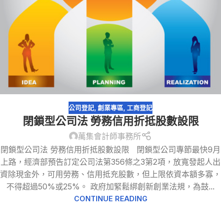
公司登記
,
創業專區
,
工商登記
閉鎖型公司法 勞務信用折抵股數設限
萬集會計師事務所
閉鎖型公司法 勞務信用折抵股數設限 閉鎖型公司專節最快9月
上路，經濟部預告訂定公司法第356條之3第2項，放寬發起人出
資除現金外，可用勞務、信用抵充股數，但上限依資本額多寡，
不得超過50%或25%。 政府加緊鬆綁創新創業法規，為鼓...
CONTINUE READING