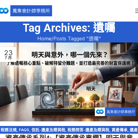
Tag Archives: 遺囑
Home
Posts Tagged "遺囑"
23
7 月
稅務法規
,
FAQS
,
信託-遺產及贈與稅
,
稅務問答-遺產及贈與稅
,
資產傳承
,
遺產
及贈與稅
,
遺產特留分
,
配偶剩餘財產差額分配請求權