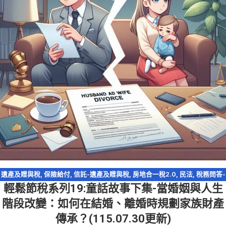
遺產及贈與稅
,
保險給付
,
信託-遺產及贈與稅
,
房地合一稅2.0
,
民法
,
稅務問答-
輕鬆節稅系列19:童話故事下集-當婚姻與人生
遺產及贈與稅
,
資產傳承
,
輕鬆節稅
,
農地
,
遺產特留分
,
配偶剩餘財產差額分配
請求權
,
閉鎖型股份有限公司
階段改變：如何在結婚、離婚時規劃家族財產
傳承？(115.07.30更新)