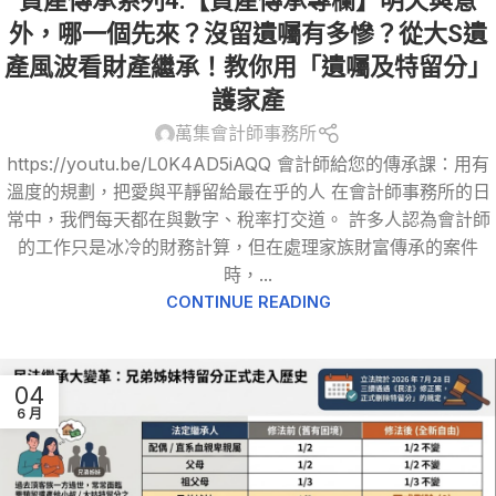
資產傳承系列4:【資產傳承專欄】明天與意
外，哪一個先來？沒留遺囑有多慘？從大S遺
產風波看財產繼承！教你用「遺囑及特留分」
護家產
萬集會計師事務所
https://youtu.be/L0K4AD5iAQQ 會計師給您的傳承課：用有
溫度的規劃，把愛與平靜留給最在乎的人 在會計師事務所的日
常中，我們每天都在與數字、稅率打交道。 許多人認為會計師
的工作只是冰冷的財務計算，但在處理家族財富傳承的案件
時，...
CONTINUE READING
04
6 月