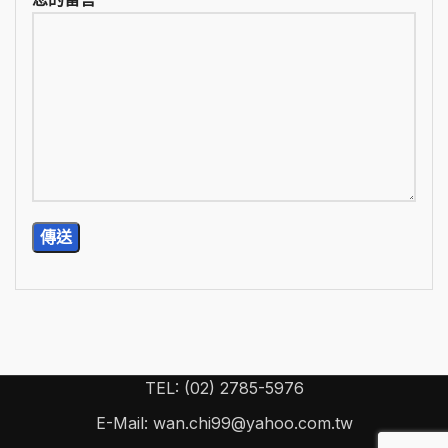
TEL: (02) 2785-5976
E-Mail: wan.chi99@yahoo.com.tw