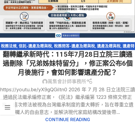
稅務法規
,
信託-遺產及贈與稅
,
稅務問答-遺產及贈與稅
,
遺產及贈與稅
,
遺產特
翻轉繼承新時代：115年7月28日立院三讀通
留分
過刪除「兄弟姊妹特留分」，修正案公布6個
月後施行，會如何影響遺產分配？
萬集會計師事務所
https://youtu.be/yX9gQGiItn0 2026 年 7 月 28 日立法院三讀
通過民法繼承編修正案，《民法》繼承編第 1223 條條文修正
案。 這次修法被視為台灣繼承制度的重大轉折，旨在尊重立遺
囑人的自由意志，並解決現代家庭結構改變後帶...
CONTINUE READING