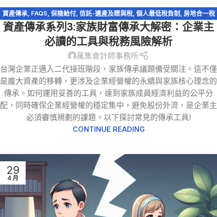
資產傳承
,
FAQS
,
保險給付
,
信託-遺產及贈與稅
,
個人最低稅負制
,
房地合一稅
資產傳承系列3:家族財富傳承大解密：企業主
2.0
,
輕鬆節稅
,
農地
,
遺產及贈與稅
,
遺產特留分
,
閉鎖型股份有限公司
必讀的工具與稅務風險解析
萬集會計師事務所
台灣企業正邁入二代接班階段，家族傳承議題備受關注。這不僅
是龐大資產的移轉，更涉及企業經營權的永續與家族核心理念的
傳承。如何運用妥善的工具，達到家族成員經濟利益的公平分
配，同時確保企業經營權的穩定集中，避免股份外流，是企業主
必須審慎規劃的課題。以下探討常見的傳承工具!
CONTINUE READING
29
4 月