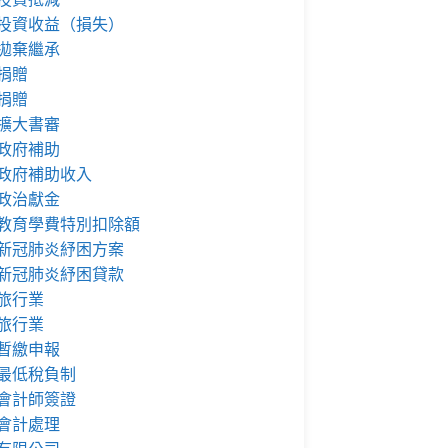
投資收益（損失）
拋棄繼承
捐贈
捐贈
擴大書審
政府補助
政府補助收入
政治獻金
教育學費特別扣除額
新冠肺炎紓困方案
新冠肺炎紓困貸款
旅行業
旅行業
暫繳申報
最低稅負制
會計師簽證
會計處理