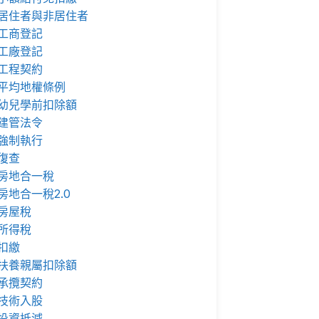
居住者與非居住者
工商登記
工廠登記
工程契約
平均地權條例
幼兒學前扣除額
建管法令
強制執行
復查
房地合一稅
房地合一稅2.0
房屋稅
所得稅
扣繳
扶養親屬扣除額
承攬契約
技術入股
投資抵減