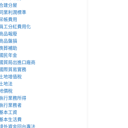
合建分屋
同業利潤標準
呆帳費用
員工分紅費用化
商品報廢
商品盤損
喪葬補助
國民年金
國貿局出進口廠商
國際貿易實務
土地增值稅
土地法
地價稅
執行業務所得
執行業務者
基本工資
基本生活費
境外資金回台專法