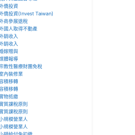
外僑投資
外僑投資(Invest Taiwan)
外商參展退稅
外國人取得不動產
外銷收入
外銷收入
婚嫁贈與
媒體報導
宗教性醫療財團免稅
室內裝修業
容積移轉
容積移轉
實物抵繳
實質課稅原則
實質課稅原則
小規模營業人
小規模營業人
小額給付免扣繳