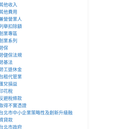
其他收入
其他費用
兼營營業人
列舉扣除額
創業專區
創業系列
勞保
勞健保法規
勞基法
勞工退休金
包租代管業
匯兌損益
印花稅
反避稅條款
取得不實憑證
台北市中小企業策略性及創新升級融
資貸款
台北市政府