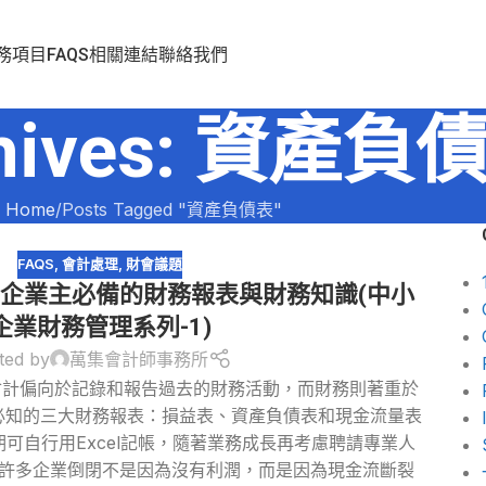
務項目
FAQS
相關連結
聯絡我們
chives: 資產負
Home
Posts Tagged "資產負債表"
FAQS
,
會計處理
,
財會議題
企業主必備的財務報表與財務知識(中小
企業財務管理系列-1)
ted by
萬集會計師事務所
會計偏向於記錄和報告過去的財務活動，而財務則著重於
主必知的三大財務報表：損益表、資產負債表和現金流量表
期可自行用Excel記帳，隨著業務成長再考慮聘請專業人
性：許多企業倒閉不是因為沒有利潤，而是因為現金流斷裂