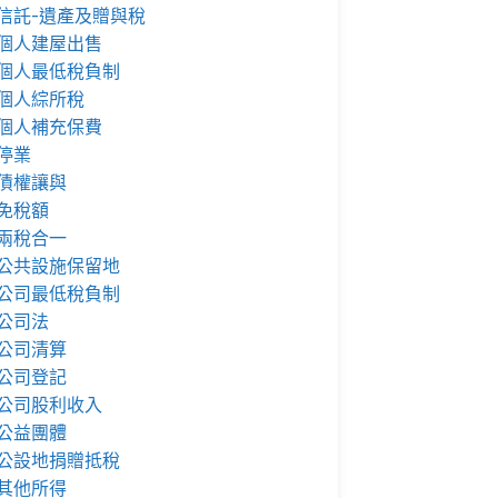
信託-遺產及贈與稅
個人建屋出售
個人最低稅負制
個人綜所稅
個人補充保費
停業
債權讓與
免稅額
兩稅合一
公共設施保留地
公司最低稅負制
公司法
公司清算
公司登記
公司股利收入
公益團體
公設地捐贈抵稅
其他所得