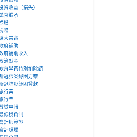
投資收益（損失）
拋棄繼承
捐贈
捐贈
擴大書審
政府補助
政府補助收入
政治獻金
教育學費特別扣除額
新冠肺炎紓困方案
新冠肺炎紓困貸款
旅行業
旅行業
暫繳申報
最低稅負制
會計師簽證
會計處理