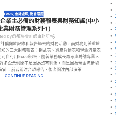
FAQS
,
會計處理
,
財會議題
企業主必備的財務報表與財務知識(中小
企業財務管理系列-1)
ted by
萬集會計師事務所
會計偏向於記錄和報告過去的財務活動，而財務則著重於
主必知的三大財務報表：損益表、資產負債表和現金流量表
期可自行用Excel記帳，隨著業務成長再考慮聘請專業人
性：許多企業倒閉不是因為沒有利潤，而是因為現金流斷裂
管理會計：前者關注合規報告，後者關注內部決策
CONTINUE READING