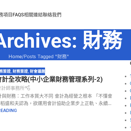
務項目
FAQS
相關連結
聯絡我們
Archives: 財務
Home
Posts Tagged "財務"
務簽證
,
財務簽證
,
財會議題
計全攻略(中小企業財務管理系列-2)
會計師事務所
_6pnKBo 會計與財務：工作本質大不同 會計為經營之根本 「不懂會
盛和夫認為，欲運用會計協助企業步上正軌、永續...
READING