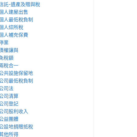
信託-遺產及贈與稅
個人建屋出售
個人最低稅負制
個人綜所稅
個人補充保費
停業
債權讓與
免稅額
兩稅合一
公共設施保留地
公司最低稅負制
公司法
公司清算
公司登記
公司股利收入
公益團體
公設地捐贈抵稅
其他所得