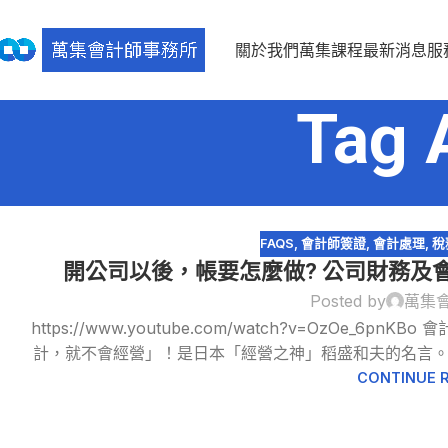
關於我們
萬集課程
最新消息
服
Tag 
FAQS
,
會計師簽證
,
會計處理
,
稅
開公司以後，帳要怎麼做? 公司財務及會
Posted by
萬集
25
https://www.youtube.com/watch?v=OzOe
3 月
計，就不會經營」！是日本「經營之神」稻盛和夫的名言。稻
CONTINUE 