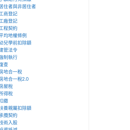
居住者與非居住者
工商登記
工廠登記
工程契約
平均地權條例
幼兒學前扣除額
建管法令
強制執行
復查
房地合一稅
房地合一稅2.0
房屋稅
所得稅
扣繳
扶養親屬扣除額
承攬契約
技術入股
投資抵減