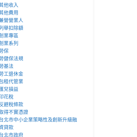
其他收入
其他費用
兼營營業人
列舉扣除額
創業專區
創業系列
勞保
勞健保法規
勞基法
勞工退休金
包租代管業
匯兌損益
印花稅
反避稅條款
取得不實憑證
台北市中小企業策略性及創新升級融
資貸款
台北市政府