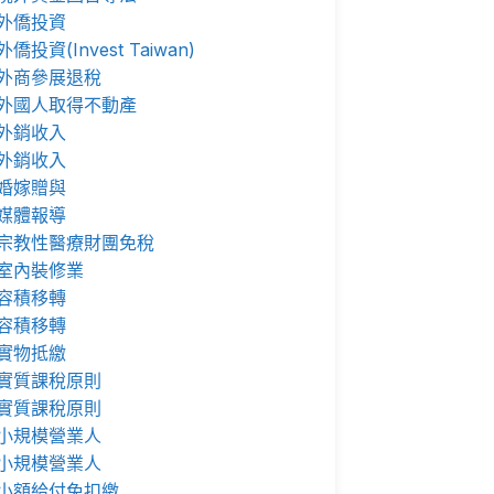
外僑投資
外僑投資(Invest Taiwan)
外商參展退稅
外國人取得不動產
外銷收入
外銷收入
婚嫁贈與
媒體報導
宗教性醫療財團免稅
室內裝修業
容積移轉
容積移轉
實物抵繳
實質課稅原則
實質課稅原則
小規模營業人
小規模營業人
小額給付免扣繳