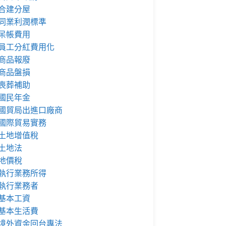
合建分屋
同業利潤標準
呆帳費用
員工分紅費用化
商品報廢
商品盤損
喪葬補助
國民年金
國貿局出進口廠商
國際貿易實務
土地增值稅
土地法
地價稅
執行業務所得
執行業務者
基本工資
基本生活費
境外資金回台專法