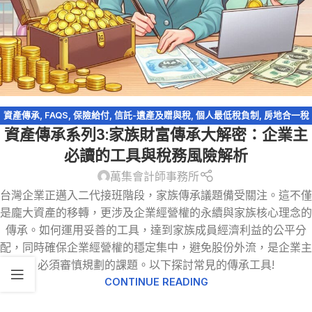
資產傳承
,
FAQS
,
保險給付
,
信託-遺產及贈與稅
,
個人最低稅負制
,
房地合一稅
資產傳承系列3:家族財富傳承大解密：企業主
2.0
,
輕鬆節稅
,
農地
,
遺產及贈與稅
,
遺產特留分
,
閉鎖型股份有限公司
必讀的工具與稅務風險解析
萬集會計師事務所
台灣企業正邁入二代接班階段，家族傳承議題備受關注。這不僅
是龐大資產的移轉，更涉及企業經營權的永續與家族核心理念的
傳承。如何運用妥善的工具，達到家族成員經濟利益的公平分
配，同時確保企業經營權的穩定集中，避免股份外流，是企業主
必須審慎規劃的課題。以下探討常見的傳承工具!
CONTINUE READING