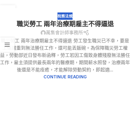
09
2 月
稅務法規
職災勞工 兩年治療期雇主不得逼退
萬集會計師事務所
職災勞工 兩年治療期雇主不得逼退 勞工發生職災已不幸，要是
工傷嚴重到無法勝任工作，還可能丟飯碗。為保障職災勞工權
益，勞動部近日發布新函釋，勞工若因工傷致身體殘廢無法勝任
工作，雇主須提供最長兩年的醫療期，期間薪水照發，治療兩年
後還是不能痊癒，才能解除勞動契約，即起適...
CONTINUE READING