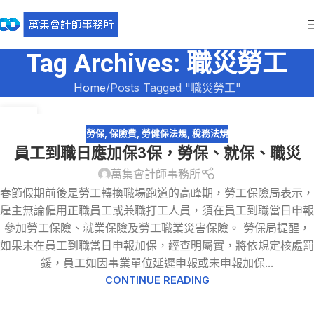
Tag Archives: 職災勞工
Home
Posts Tagged "職災勞工"
06
2 月
勞保
,
保險費
,
勞健保法規
,
稅務法規
員工到職日應加保3保，勞保、就保、職災
萬集會計師事務所
春節假期前後是勞工轉換職場跑道的高峰期，勞工保險局表示，
雇主無論僱用正職員工或兼職打工人員，須在員工到職當日申報
參加勞工保險、就業保險及勞工職業災害保險。 勞保局提醒，
如果未在員工到職當日申報加保，經查明屬實，將依規定核處罰
鍰，員工如因事業單位延遲申報或未申報加保...
CONTINUE READING