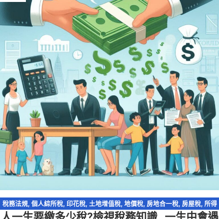
稅務法規
,
個人綜所稅
,
印花稅
,
土地增值稅
,
地價稅
,
房地合一稅
,
房屋稅
,
所得
人一生要繳多少稅?檢視稅務知識…一生中會遇
稅
,
扣繳
,
營利事業所得稅
,
營業稅
,
統一發票
,
證交稅
,
證券交易稅
,
財產交易損