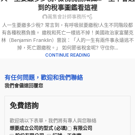
益
,
輕鬆節稅
,
遺產及贈與稅
到的稅事圖鑑看這裡
萬集會計師事務所
人一生要繳多少稅? 常言到，有呼吸就要繳稅!人生不同階段都
有各種稅務負擔。 繳稅和死亡一樣逃不掉！美國政治家富蘭克
林（Benjamin Franklin）曾說：「人的一生有兩件事永遠逃不
掉，死亡跟繳稅。」 如何節省稅金呢? 守住你...
CONTINUE READING
有任何問題，歡迎和我們聯絡
我們會儘速回覆您
免費諮詢
歡迎填以下表單，我們將有專人與您聯絡
想要成立公司的型式 (必填)
有限公司