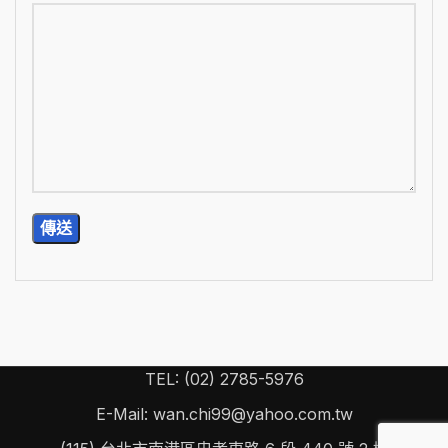
TEL: (02) 2785-5976
E-Mail: wan.chi99@yahoo.com.tw