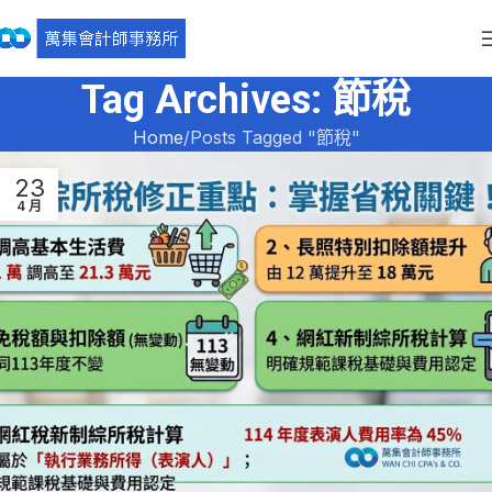
Tag Archives: 節稅
Home
Posts Tagged "節稅"
23
4 月