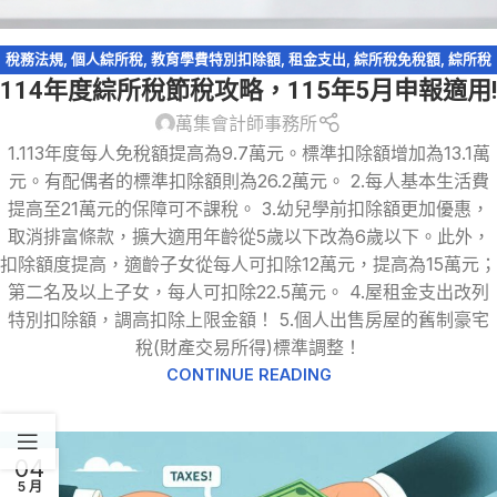
稅務法規
,
個人綜所稅
,
教育學費特別扣除額
,
租金支出
,
綜所稅免稅額
,
綜所稅
114年度綜所稅節稅攻略，115年5月申報適用!
身心障礙扣除額
,
萬集快訊
,
薪資所得特別扣除額
,
輕鬆節稅
,
輕鬆節稅-綜所稅
萬集會計師事務所
1.113年度每人免稅額提高為9.7萬元。標準扣除額增加為13.1萬
元。有配偶者的標準扣除額則為26.2萬元。 2.每人基本生活費
提高至21萬元的保障可不課稅。 3.幼兒學前扣除額更加優惠，
取消排富條款，擴大適用年齡從5歲以下改為6歲以下。此外，
扣除額度提高，適齡子女從每人可扣除12萬元，提高為15萬元；
第二名及以上子女，每人可扣除22.5萬元。 4.屋租金支出改列
特別扣除額，調高扣除上限金額！ 5.個人出售房屋的舊制豪宅
稅(財產交易所得)標準調整！
CONTINUE READING
04
5 月