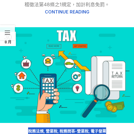
稽徵法第48條之1規定，加計利息免罰。
CONTINUE READING
30
8 月
稅務法規
,
營業稅
,
稅務問答-營業稅
,
電子發票