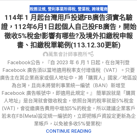
稅務法規
,
營利事業所得稅
,
營業稅
,
跨境電商
114年 1 月起台灣用戶投遞FB廣告須實名驗
證，112年6月1日起個人自己投FB廣告，開始
徵收5%稅金!影響有哪些?及境外扣繳稅申報
書、扣繳稅單範例(113.12.30更新)
萬集會計師事務所
Facebook公告，『自 2023 年 6 月 1 日起，在台灣刊登
Facebook 廣告須以當地適用稅率支付增值稅（VAT）。只要
廣告主在其企業商家或個人地址中，將「購買人」國家／地區設
為台灣，且尚未將營利事業統一編號（BAN）新增至
Facebook 廣告帳號中，即適用此規定。』 簡單說就是「購買
人地址」是台灣就會徵收稅金，依照台灣的稅率就是5%稅金
(VAT)，會從繳廣告費用中增加5%的稅金，所以建議企業客戶
若未在FB(Meta)設定統一編號的，立即把帳戶資設定更新為企
業帳戶，以免被多收5%營業稅!
CONTINUE READING