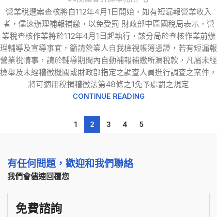
營業稅選案查核將自112年4月1日開始，如有短漏報營業收入
者，儘速辦理補報補繳，以免受罰 財政部中區國稅局表示，營
業稅查核作業將於112年4月1日起執行，該分局於查核作業前辦
理輔導及宣導事宜，籲請營業人自我檢視帳簿憑證，若有短漏報
營業稅情事，請於輔導期間內自動補報補繳所漏稅款，凡屬未經
檢舉及未經稽徵機關或財政部指定之調查人員進行調查之案件，
將可適用稅捐稽徵法第48條之1免予處罰之規定
CONTINUE READING
1
2
3
4
5
有任何問題，歡迎和我們聯絡
我們會儘速回覆您
免費諮詢