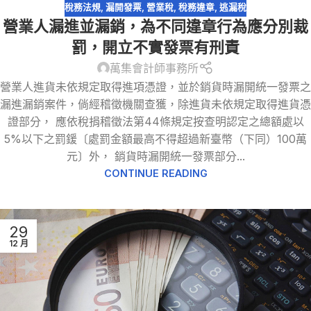
6 月
稅務法規
,
漏開發票
,
營業稅
,
稅務違章
,
逃漏稅
營業人漏進並漏銷，為不同違章行為應分別裁
罰，開立不實發票有刑責
萬集會計師事務所
營業人進貨未依規定取得進項憑證，並於銷貨時漏開統一發票之
漏進漏銷案件，倘經稽徵機關查獲，除進貨未依規定取得進貨憑
證部分， 應依稅捐稽徵法第44條規定按查明認定之總額處以
5%以下之罰鍰〔處罰金額最高不得超過新臺幣（下同）100萬
元〕外， 銷貨時漏開統一發票部分...
CONTINUE READING
29
12 月