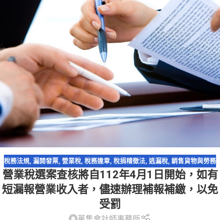
稅務法規
,
漏開發票
,
營業稅
,
稅務違章
,
稅捐稽徵法
,
逃漏稅
,
銷售貨物與勞務
營業稅選案查核將自112年4月1日開始，如有
短漏報營業收入者，儘速辦理補報補繳，以免
受罰
萬集會計師事務所