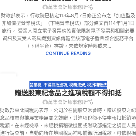
萬集會計師事務所
財政部表示，行政院已核定113年8月7日修正公布之「加值型及
非加值型營業稅法」（下稱營業稅法）部分條文自114年1月1日
施行， 營業人開立電子發票應確實依限將電子發票與相關必要
資訊及買受人載具識別資訊傳輸至該部電子發票整合服務平台
（下稱平台）存證，未依規定時限或未...
CONTINUE READING
30
8 月
營業稅
,
不得扣抵進項
,
稅務法規
,
稅捐稽徵法
贈送股東紀念品之進項稅額不得扣抵
萬集會計師事務所
財政部臺北國稅局表示，公司於召開股東常會時，贈送股東之紀
念品核屬與推展業務無關之餽贈，其進項稅額不得申報扣抵銷項
稅額。在未經檢舉、未經稅捐稽徵機關或財政部指定之調查人員
進行調查前，自動向所在地國稅局補報補繳所漏稅款，可依稅捐