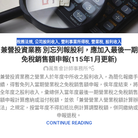
稅務法規
,
公司股利收入
,
營利事業所得稅
,
營業稅
,
股利收入
兼營投資業務 別忘列報股利，應加入最後一期
免稅銷售額申報(115年1月更新)
萬集會計師事務所
兼營投資業務之營業人於年度中所收之股利收入，為簡化報繳手
續，得暫免列入當期營業稅之免稅銷售額申報，俟年度結束，將
全年度之股利收入，彙總併入當年度最後一期營業稅之免稅銷售
額申報計算應納或溢付稅額，並依「兼營營業人營業稅額計算辦
法」之規定，按當年度不得扣抵比例計算調整稅額，併同繳納或
申報退稅。
CONTINUE READING