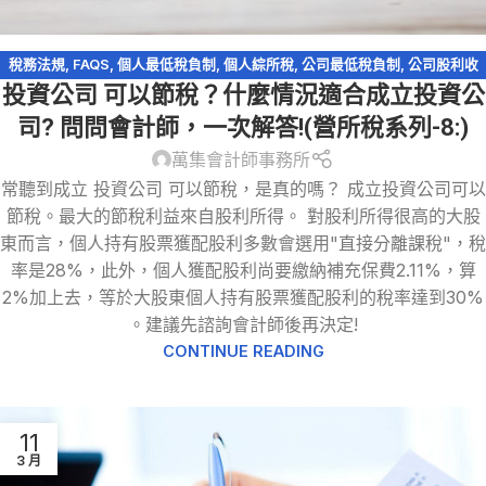
稅務法規
,
FAQS
,
個人最低稅負制
,
個人綜所稅
,
公司最低稅負制
,
公司股利收
投資公司 可以節稅？什麼情況適合成立投資公
入
,
會計處理
,
有限公司
,
未分配盈餘稅
,
營利事業所得稅
,
稅務問答-營利事業所
得稅
,
股份有限公司
,
股利收入
,
資產傳承
,
輕鬆節稅
,
閉鎖型股份有限公司
司? 問問會計師，一次解答!(營所稅系列-8:)
萬集會計師事務所
常聽到成立 投資公司 可以節稅，是真的嗎？ 成立投資公司可以
節稅。最大的節稅利益來自股利所得。 對股利所得很高的大股
東而言，個人持有股票獲配股利多數會選用"直接分離課稅"，稅
率是28%，此外，個人獲配股利尚要繳納補充保費2.11%，算
2%加上去，等於大股東個人持有股票獲配股利的稅率達到30%
。建議先諮詢會計師後再決定!
CONTINUE READING
11
3 月