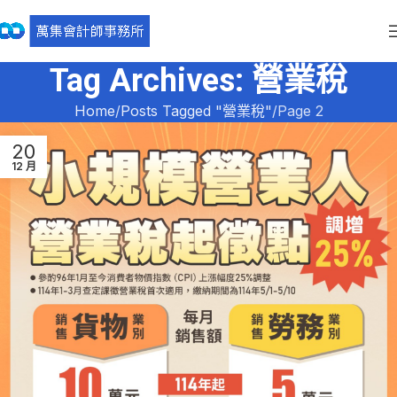
Tag Archives: 營業稅
Home
Posts Tagged "營業稅"
Page 2
20
12 月