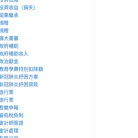
投資收益（損失）
拋棄繼承
捐贈
捐贈
擴大書審
政府補助
政府補助收入
政治獻金
教育學費特別扣除額
新冠肺炎紓困方案
新冠肺炎紓困貸款
旅行業
旅行業
暫繳申報
最低稅負制
會計師簽證
會計處理