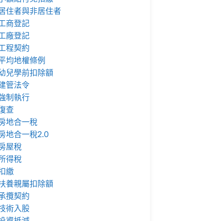
居住者與非居住者
工商登記
工廠登記
工程契約
平均地權條例
幼兒學前扣除額
建管法令
強制執行
復查
房地合一稅
房地合一稅2.0
房屋稅
所得稅
扣繳
扶養親屬扣除額
承攬契約
技術入股
投資抵減