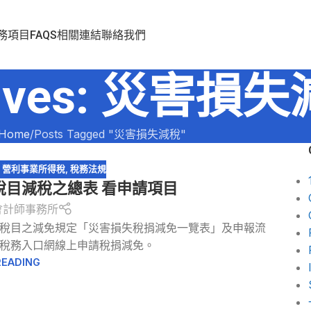
務項目
FAQS
相關連結
聯絡我們
chives: 災害損
Home
Posts Tagged "災害損失減稅"
,
營利事業所得稅
,
稅務法規
稅目減稅之總表 看申請項目
會計師事務所
大稅目之減免規定「災害損失稅捐減免一覽表」及申報流
稅務入口網線上申請稅捐減免。
READING