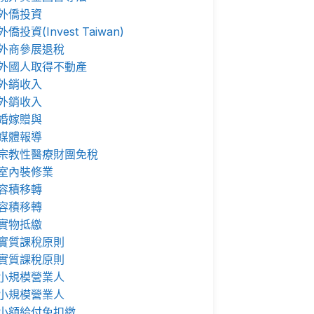
外僑投資
外僑投資(Invest Taiwan)
外商參展退稅
外國人取得不動產
外銷收入
外銷收入
婚嫁贈與
媒體報導
宗教性醫療財團免稅
室內裝修業
容積移轉
容積移轉
實物抵繳
實質課稅原則
實質課稅原則
小規模營業人
小規模營業人
小額給付免扣繳