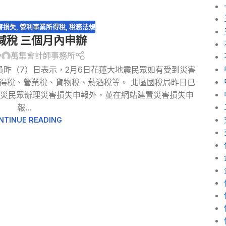
害損失
,
營利事業所得稅
,
稅務法規
減稅 三個月內申辦
y
萬集會計師事務所
員昨（7）日表示，2月6日花蓮大地震民眾如有受到災害
得稅、營業稅、貨物稅、菸酒稅等。 北區國稅局昨日已
受災民眾辦理災害損失申報外，並在網站建置災害損失申
報...
NTINUE READING