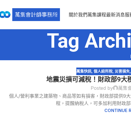
關於我們
萬集課程
最新消息
服
Tag Ar
萬集快訊
,
個人綜所稅
,
災害損失
地震災損可減稅！財政部9大
Posted by
萬集
09
個人/營利事業之建築物、商品等如有損害，財政部提供9
4 月
程，提醒納稅人，可多加利用財政部
CONTINUE 