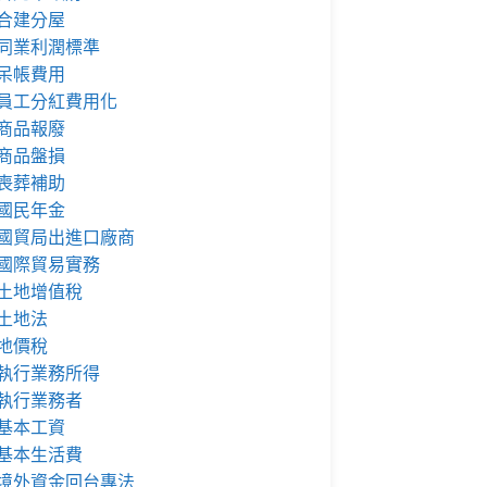
合建分屋
同業利潤標準
呆帳費用
員工分紅費用化
商品報廢
商品盤損
喪葬補助
國民年金
國貿局出進口廠商
國際貿易實務
土地增值稅
土地法
地價稅
執行業務所得
執行業務者
基本工資
基本生活費
境外資金回台專法