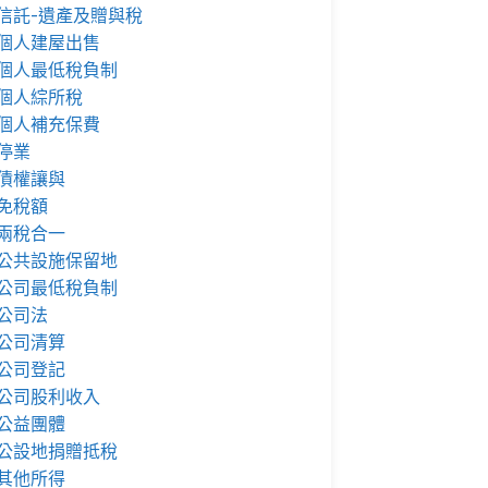
信託-遺產及贈與稅
個人建屋出售
個人最低稅負制
個人綜所稅
個人補充保費
停業
債權讓與
免稅額
兩稅合一
公共設施保留地
公司最低稅負制
公司法
公司清算
公司登記
公司股利收入
公益團體
公設地捐贈抵稅
其他所得