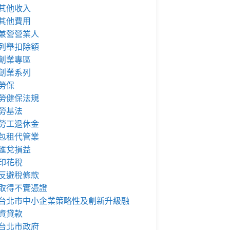
其他收入
其他費用
兼營營業人
列舉扣除額
創業專區
創業系列
勞保
勞健保法規
勞基法
勞工退休金
包租代管業
匯兌損益
印花稅
反避稅條款
取得不實憑證
台北市中小企業策略性及創新升級融
資貸款
台北市政府