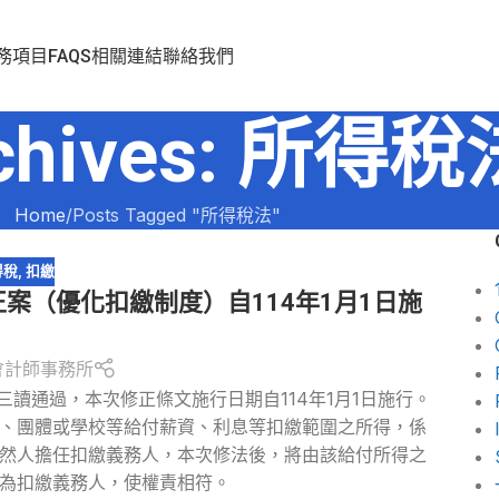
務項目
FAQS
相關連結
聯絡我們
rchives: 所得稅
Home
Posts Tagged "所得稅法"
得稅
,
扣繳
案（優化扣繳制度）自114年1月1日施
會計師事務所
三讀通過，本次修正條文施行日期自114年1月1日施行。
、團體或學校等給付薪資、利息等扣繳範圍之所得，係
然人擔任扣繳義務人，本次修法後，將由該給付所得之
為扣繳義務人，使權責相符。