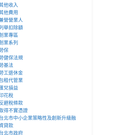
其他收入
其他費用
兼營營業人
列舉扣除額
創業專區
創業系列
勞保
勞健保法規
勞基法
勞工退休金
包租代管業
匯兌損益
印花稅
反避稅條款
取得不實憑證
台北市中小企業策略性及創新升級融
資貸款
台北市政府