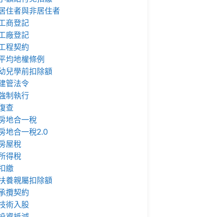
居住者與非居住者
工商登記
工廠登記
工程契約
平均地權條例
幼兒學前扣除額
建管法令
強制執行
復查
房地合一稅
房地合一稅2.0
房屋稅
所得稅
扣繳
扶養親屬扣除額
承攬契約
技術入股
投資抵減