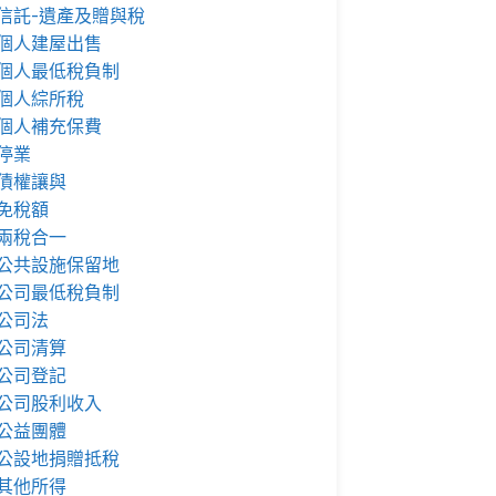
信託-遺產及贈與稅
個人建屋出售
個人最低稅負制
個人綜所稅
個人補充保費
停業
債權讓與
免稅額
兩稅合一
公共設施保留地
公司最低稅負制
公司法
公司清算
公司登記
公司股利收入
公益團體
公設地捐贈抵稅
其他所得