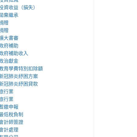
投資收益（損失）
拋棄繼承
捐贈
捐贈
擴大書審
政府補助
政府補助收入
政治獻金
教育學費特別扣除額
新冠肺炎紓困方案
新冠肺炎紓困貸款
旅行業
旅行業
暫繳申報
最低稅負制
會計師簽證
會計處理