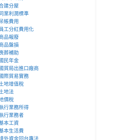
合建分屋
同業利潤標準
呆帳費用
員工分紅費用化
商品報廢
商品盤損
喪葬補助
國民年金
國貿局出進口廠商
國際貿易實務
土地增值稅
土地法
地價稅
執行業務所得
執行業務者
基本工資
基本生活費
境外資金回台專法