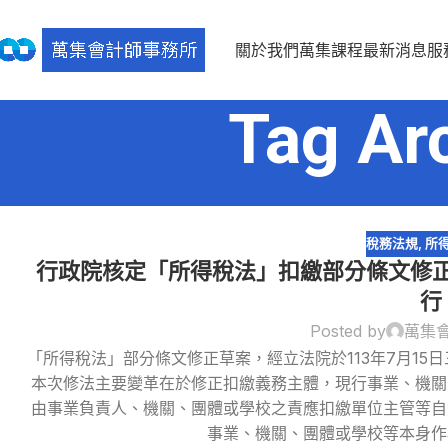
關於我們
萬集課程
最新消息
服
Tag A
稅務法規
,
所
行政院核定「所得稅法」扣繳部分條文修正
行
Posted by
萬集
「所得稅法」部分條文修正草案，經立法院於113年7月15日
30
本次修法主要變革在於修正扣繳義務主體，現行事業、機關
8 月
由事業負責人、機關、團體或學校之責應扣繳單位主管等自
事業、機關、團體或學校等本身作