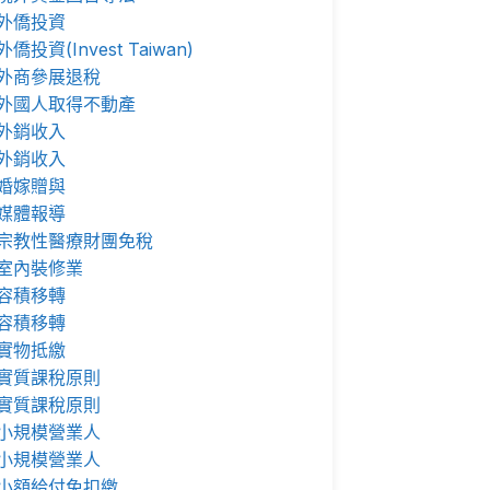
外僑投資
外僑投資(Invest Taiwan)
外商參展退稅
外國人取得不動產
外銷收入
外銷收入
婚嫁贈與
媒體報導
宗教性醫療財團免稅
室內裝修業
容積移轉
容積移轉
實物抵繳
實質課稅原則
實質課稅原則
小規模營業人
小規模營業人
小額給付免扣繳