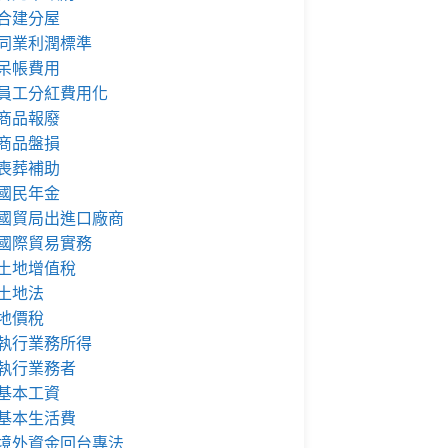
合建分屋
同業利潤標準
呆帳費用
員工分紅費用化
商品報廢
商品盤損
喪葬補助
國民年金
國貿局出進口廠商
國際貿易實務
土地增值稅
土地法
地價稅
執行業務所得
執行業務者
基本工資
基本生活費
境外資金回台專法