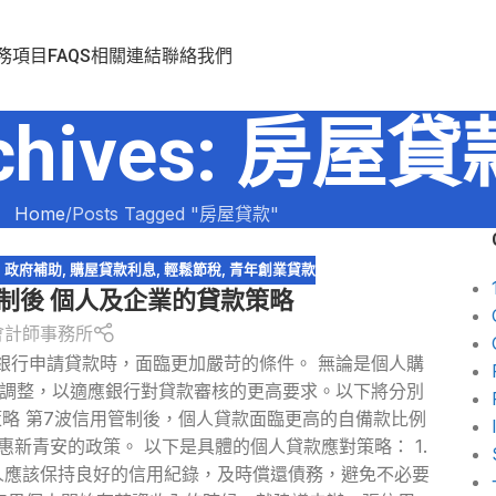
務項目
FAQS
相關連結
聯絡我們
rchives: 房屋貸
Home
Posts Tagged "房屋貸款"
,
政府補助
,
購屋貸款利息
,
輕鬆節稅
,
青年創業貸款
管制後 個人及企業的貸款策略
會計師事務所
銀行申請貸款時，面臨更加嚴苛的條件。 無論是個人購
調整，以適應銀行對貸款審核的更高要求。以下將分別
略 第7波信用管制後，個人貸款面臨更高的自備款比例
新青安的政策。 以下是具體的個人貸款應對策略： 1.
人應該保持良好的信用紀錄，及時償還債務，避免不必要