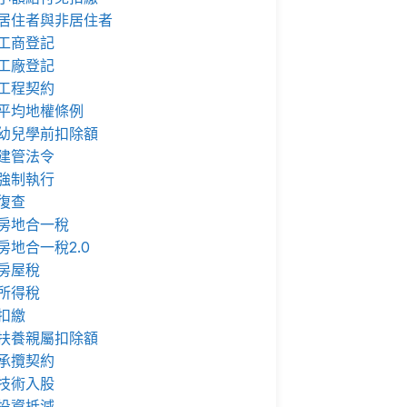
居住者與非居住者
工商登記
工廠登記
工程契約
平均地權條例
幼兒學前扣除額
建管法令
強制執行
復查
房地合一稅
房地合一稅2.0
房屋稅
所得稅
扣繳
扶養親屬扣除額
承攬契約
技術入股
投資抵減