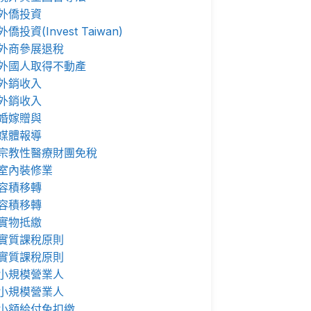
外僑投資
外僑投資(Invest Taiwan)
外商參展退稅
外國人取得不動產
外銷收入
外銷收入
婚嫁贈與
媒體報導
宗教性醫療財團免稅
室內裝修業
容積移轉
容積移轉
實物抵繳
實質課稅原則
實質課稅原則
小規模營業人
小規模營業人
小額給付免扣繳