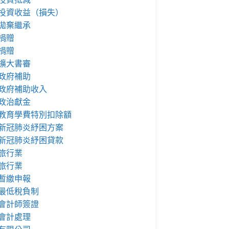
投資收益（損失）
拋棄繼承
捐贈
捐贈
擴大書審
政府補助
政府補助收入
政治獻金
教育學費特別扣除額
新冠肺炎紓困方案
新冠肺炎紓困貸款
旅行業
旅行業
暫繳申報
最低稅負制
會計師簽證
會計處理