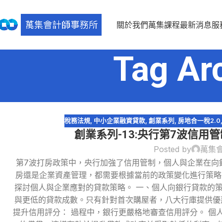
關於我們
萬集課程
最新消息
服
Tag A
稅務法規
,
中小企業融資貸款
,
創業系列
,
房地合一稅2.0
創業系列-13:央行第7波信用
Posted by
萬集
第7波打房政策中，央行加強了信用管制，個人與企業在向
房還是企業資產管理，都需要根據當前的政策變化進行策略
探討個人與企業應對的貸款策略。 一、個人向銀行貸款的策
24
與更低的貸款成數。只有針對首次購屋者，八大行庫提供優惠
9 月
提升信用評分： 過程中，銀行更嚴格地審查信用評分。 個