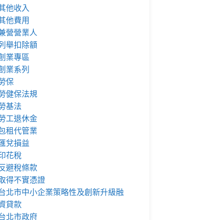
其他收入
其他費用
兼營營業人
列舉扣除額
創業專區
創業系列
勞保
勞健保法規
勞基法
勞工退休金
包租代管業
匯兌損益
印花稅
反避稅條款
取得不實憑證
台北市中小企業策略性及創新升級融
資貸款
台北市政府