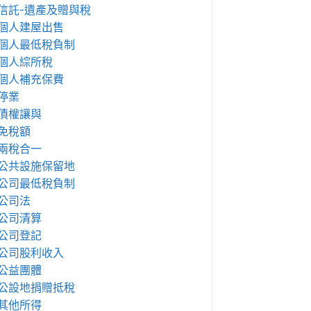
信託-遺產及贈與稅
個人建屋出售
個人最低稅負制
個人綜所稅
個人補充保費
停業
債權讓與
免稅額
兩稅合一
公共設施保留地
公司最低稅負制
公司法
公司清算
公司登記
公司股利收入
公益團體
公設地捐贈抵稅
其他所得