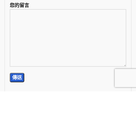
您的留言
TEL: (02) 2785-5976
E-Mail: wan.chi99@yahoo.com.tw