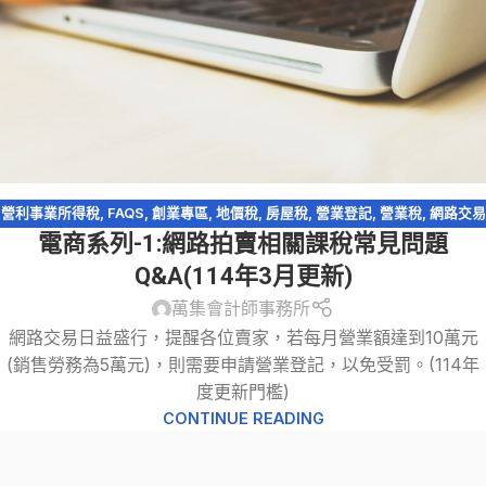
營利事業所得稅
,
FAQS
,
創業專區
,
地價稅
,
房屋稅
,
營業登記
,
營業稅
,
網路交易
電商系列-1:網路拍賣相關課稅常見問題
課稅
,
網路拍賣
,
網路購物
,
自用住宅
,
自用住宅用地
,
電商系列
,
電子商務
Q&A(114年3月更新)
萬集會計師事務所
網路交易日益盛行，提醒各位賣家，若每月營業額達到10萬元
(銷售勞務為5萬元)，則需要申請營業登記，以免受罰。(114年
度更新門檻)
CONTINUE READING