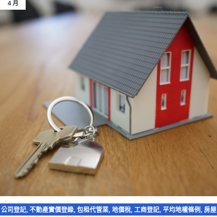
4 月
公司登記
,
不動產實價登錄
,
包租代管業
,
地價稅
,
工商登記
,
平均地權條例
,
房屋