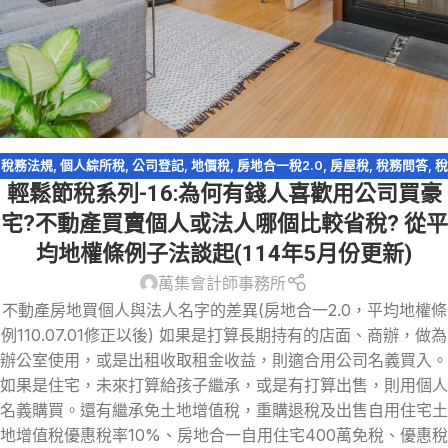
稅務法規
,
個人綜所稅
,
公司登記
,
地價稅
,
房地合一稅2.0
,
房屋稅
,
稅務問答
,
稅
輕鬆節稅系列-16:為何有錢人喜歡用公司買豪
務問答-營利事業所得稅
,
資產傳承
,
輕鬆節稅
宅?不動產買賣個人或法人哪個比較省稅? 從平
均地權條例子法談起(114年5月份更新)
萬集會計師事務所
不動產房地買個人與法人名字的差異(房地合一2.0，平均地權條
例110.07.01修正以後) 如果是打算長期持有的店面、商辦，做為
辦公室使用，或是出租收取租金收益，則適合用公司名義買入。
如果是住宅，未來打算給孩子繼承，或是有打算出售，則用個人
名義購買。還有繼承免土地增值稅，重購退稅及出售自用住宅土
地增值稅優惠稅率10%、房地合一自用住宅400萬免稅、優惠稅