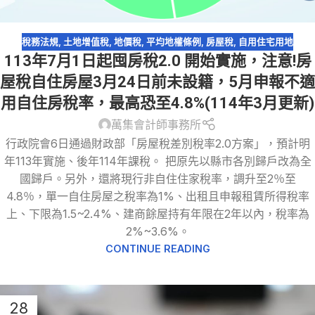
稅務法規
,
土地增值稅
,
地價稅
,
平均地權條例
,
房屋稅
,
自用住宅用地
113年7月1日起囤房稅2.0 開始實施，注意!房
屋稅自住房屋3月24日前未設籍，5月申報不適
用自住房稅率，最高恐至4.8%(114年3月更新)
萬集會計師事務所
行政院會6日通過財政部「房屋稅差別稅率2.0方案」，預計明
年113年實施、後年114年課稅。 把原先以縣市各別歸戶改為全
國歸戶。另外，還將現行非自住住家稅率，調升至2％至
4.8％，單一自住房屋之稅率為1%、出租且申報租賃所得稅率
上、下限為1.5~2.4%、建商餘屋持有年限在2年以內，稅率為
2%~3.6%。
CONTINUE READING
28