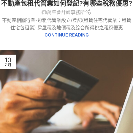
不動產包租代管業如何登記?有哪些稅務優惠?
稅
,
租賃所得
,
稅務法規
萬集會計師事務所
不動產相關行業-包租代管業設立/登記(租賃住宅代管業；租賃
住宅包租業) 房屋稅及地價稅及綜合所得稅之租稅優惠
CONTINUE READING
10
7 月