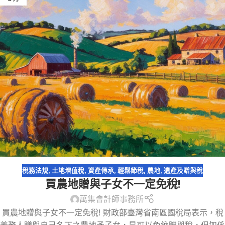
稅務法規
,
土地增值稅
,
資產傳承
,
輕鬆節稅
,
農地
,
遺產及贈與稅
買農地贈與子女不一定免稅!
萬集會計師事務所
買農地贈與子女不一定免稅! 財政部臺灣省南區國稅局表示，稅