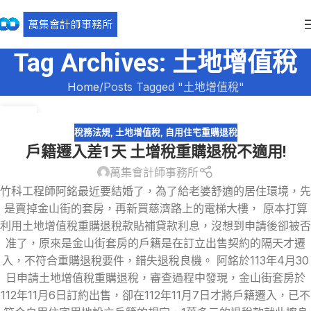
Tag Archives: 土地增值稅
Home
Posts Tagged "土地增值稅"
01
7 月
稅務法規
,
土地增值稅
,
自用住宅重購退稅
戶籍遷入差1天 土增稅重購退稅不適用!
萬集會計師事務所
竹科工程師阿銘最近要結婚了，為了給老婆舒適的居住環境，先
是賣掉金山街的套房，再新買慈濟路上的電梯大樓， 原本打算
利用土地增值稅重購退稅款貼補貸款利息，沒想到申請後卻被否
准了，原來是金山街套房的戶籍是在訂立出售契約的隔天才遷
入，不符合重購退稅要件，錯失退稅良機。 阿銘於113年4月30
日申請土地增值稅重購退稅，審查過程中發現，金山街套房於
112年11月6日訂約出售，卻在112年11月7日才將戶籍遷入，已不