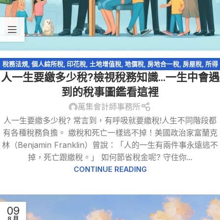
稅務法規
,
個人綜所稅
,
印花稅
,
土地增值稅
,
地價稅
,
房地合一稅
,
房屋稅
,
所得
人一生要繳多少稅?檢視稅務知識…一生中會遇
稅
,
扣繳
,
營利事業所得稅
,
營業稅
,
統一發票
,
證交稅
,
證券交易稅
,
財產交易損
益
,
輕鬆節稅
,
遺產及贈與稅
到的稅事圖鑑看這裡
萬集會計師事務所
人一生要繳多少稅? 常言到，有呼吸就要繳稅!人生不同階段都
有各種稅務負擔。 繳稅和死亡一樣逃不掉！美國政治家富蘭克
林（Benjamin Franklin）曾說：「人的一生有兩件事永遠逃不
掉，死亡跟繳稅。」 如何節省稅金呢? 守住你...
CONTINUE READING
09
8 月