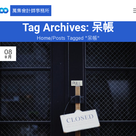
Tag Archives: 呆帳
Home
Posts Tagged "呆帳"
08
8 月