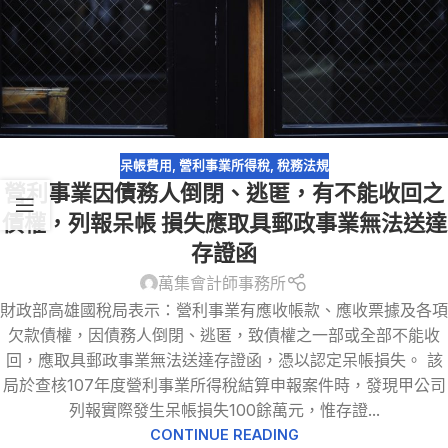
呆帳費用
,
營利事業所得稅
,
稅務法規
營利事業因債務人倒閉、逃匿，有不能收回之
債權，列報呆帳 損失應取具郵政事業無法送達
存證函
萬集會計師事務所
財政部高雄國稅局表示：營利事業有應收帳款、應收票據及各項
欠款債權，因債務人倒閉、逃匿，致債權之一部或全部不能收
回，應取具郵政事業無法送達存證函，憑以認定呆帳損失。 該
局於查核107年度營利事業所得稅結算申報案件時，發現甲公司
列報實際發生呆帳損失100餘萬元，惟存證...
CONTINUE READING