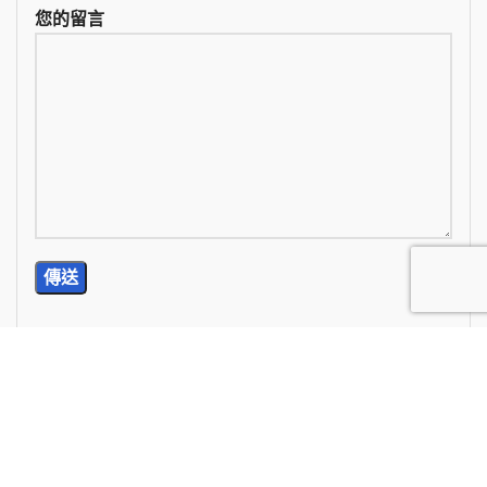
您的留言
TEL: (02) 2785-5976
E-Mail: wan.chi99@yahoo.com.tw