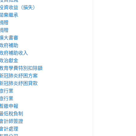
投資收益（損失）
拋棄繼承
捐贈
捐贈
擴大書審
政府補助
政府補助收入
政治獻金
教育學費特別扣除額
新冠肺炎紓困方案
新冠肺炎紓困貸款
旅行業
旅行業
暫繳申報
最低稅負制
會計師簽證
會計處理