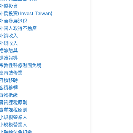
外僑投資
外僑投資(Invest Taiwan)
外商參展退稅
外國人取得不動產
外銷收入
外銷收入
婚嫁贈與
媒體報導
宗教性醫療財團免稅
室內裝修業
容積移轉
容積移轉
實物抵繳
實質課稅原則
實質課稅原則
小規模營業人
小規模營業人
小額給付免扣繳