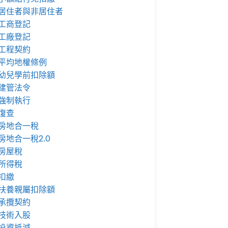
居住者與非居住者
工商登記
工廠登記
工程契約
平均地權條例
幼兒學前扣除額
建管法令
強制執行
復查
房地合一稅
房地合一稅2.0
房屋稅
所得稅
扣繳
扶養親屬扣除額
承攬契約
技術入股
投資抵減