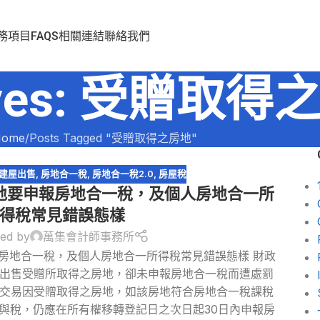
務項目
FAQS
相關連結
聯絡我們
hives: 受贈取
ome
Posts Tagged "受贈取得之房地"
建屋出售
,
房地合一稅
,
房地合一稅2.0
,
房屋稅
地要申報房地合一稅，及個人房地合一所
得稅常見錯誤態樣
ed by
萬集會計師事務所
房地合一稅，及個人房地合一所得稅常見錯誤態樣 財政
出售受贈所取得之房地，卻未申報房地合一稅而遭處罰
交易因受贈取得之房地，如該房地符合房地合一稅課稅
與稅，仍應在所有權移轉登記日之次日起30日內申報房