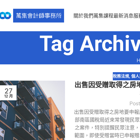
關於我們
萬集課程
最新消息
服
Tag Arc
H
稅務法規
,
個人
出售因受贈取得之房
27
12 月
Post
出售因受贈取得之房地要申報
部南區國稅局近來常發現民眾
之案件，特別提醒民眾注意，
範圍，即使受贈當時已申報贈