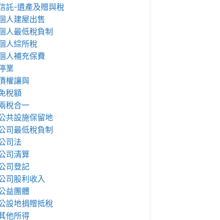
信託-遺產及贈與稅
個人建屋出售
個人最低稅負制
個人綜所稅
個人補充保費
停業
債權讓與
免稅額
兩稅合一
公共設施保留地
公司最低稅負制
公司法
公司清算
公司登記
公司股利收入
公益團體
公設地捐贈抵稅
其他所得