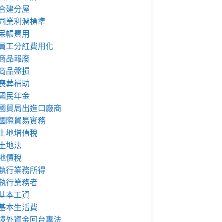
合建分屋
同業利潤標準
呆帳費用
員工分紅費用化
商品報廢
商品盤損
喪葬補助
國民年金
國貿局出進口廠商
國際貿易實務
土地增值稅
土地法
地價稅
執行業務所得
執行業務者
基本工資
基本生活費
境外資金回台專法