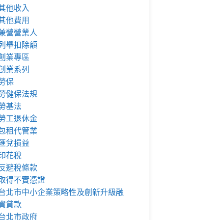
其他收入
其他費用
兼營營業人
列舉扣除額
創業專區
創業系列
勞保
勞健保法規
勞基法
勞工退休金
包租代管業
匯兌損益
印花稅
反避稅條款
取得不實憑證
台北市中小企業策略性及創新升級融
資貸款
台北市政府