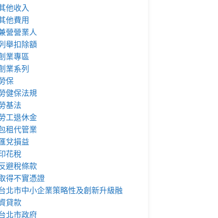
其他收入
其他費用
兼營營業人
列舉扣除額
創業專區
創業系列
勞保
勞健保法規
勞基法
勞工退休金
包租代管業
匯兌損益
印花稅
反避稅條款
取得不實憑證
台北市中小企業策略性及創新升級融
資貸款
台北市政府