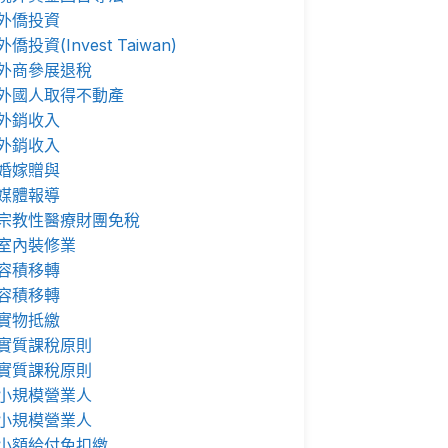
外僑投資
外僑投資(Invest Taiwan)
外商參展退稅
外國人取得不動產
外銷收入
外銷收入
婚嫁贈與
媒體報導
宗教性醫療財團免稅
室內裝修業
容積移轉
容積移轉
實物抵繳
實質課稅原則
實質課稅原則
小規模營業人
小規模營業人
小額給付免扣繳