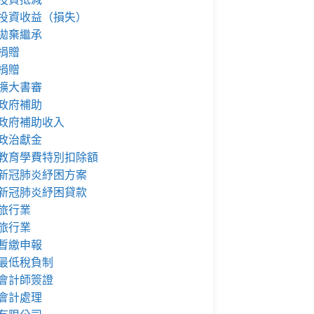
投資收益（損失）
拋棄繼承
捐贈
捐贈
擴大書審
政府補助
政府補助收入
政治獻金
教育學費特別扣除額
新冠肺炎紓困方案
新冠肺炎紓困貸款
旅行業
旅行業
暫繳申報
最低稅負制
會計師簽證
會計處理