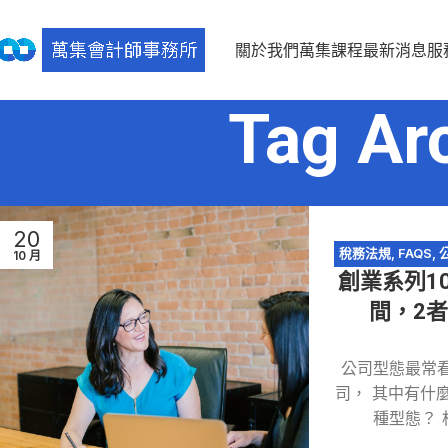
關於我們
萬集課程
最新消息
服
Tag A
20
稅務法規
,
FAQS
,
10 月
創業系列1
間，2
公司型態最常
司， 其中有什
種型態？