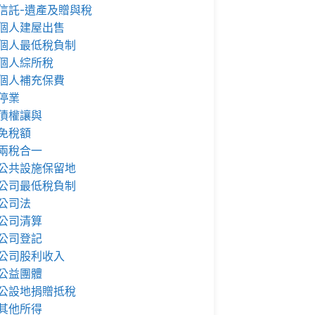
信託-遺產及贈與稅
個人建屋出售
個人最低稅負制
個人綜所稅
個人補充保費
停業
債權讓與
免稅額
兩稅合一
公共設施保留地
公司最低稅負制
公司法
公司清算
公司登記
公司股利收入
公益團體
公設地捐贈抵稅
其他所得