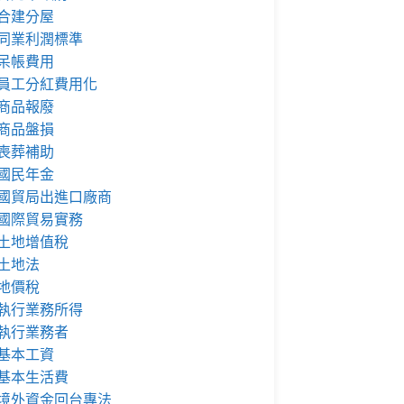
合建分屋
同業利潤標準
呆帳費用
員工分紅費用化
商品報廢
商品盤損
喪葬補助
國民年金
國貿局出進口廠商
國際貿易實務
土地增值稅
土地法
地價稅
執行業務所得
執行業務者
基本工資
基本生活費
境外資金回台專法