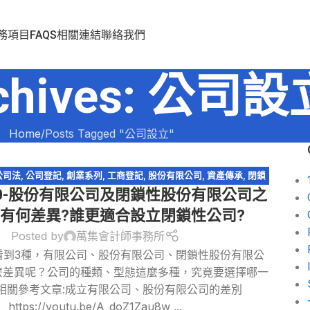
務項目
FAQS
相關連結
聯絡我們
rchives: 公司設
Home
Posts Tagged "公司設立"
公司法
,
公司登記
,
創業系列
,
工商登記
,
股份有限公司
,
資產傳承
,
閉鎖
0-股份有限公司及閉鎖性股份有限公司之
型股份有限公司
者有何差異?誰更適合設立閉鎖性公司?
Posted by
萬集會計師事務所
看到3種，有限公司、股份有限公司、閉鎖性股份有限公
麼差異呢？公司的種類、型態這麼多種，究竟要選擇哪一
 相關參考文章:成立有限公司、股份有限公司的差別
https://youtu.be/A_doZ1Zau8w ...