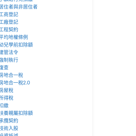
居住者與非居住者
工商登記
工廠登記
工程契約
平均地權條例
幼兒學前扣除額
建管法令
強制執行
復查
房地合一稅
房地合一稅2.0
房屋稅
所得稅
扣繳
扶養親屬扣除額
承攬契約
技術入股
投資抵減