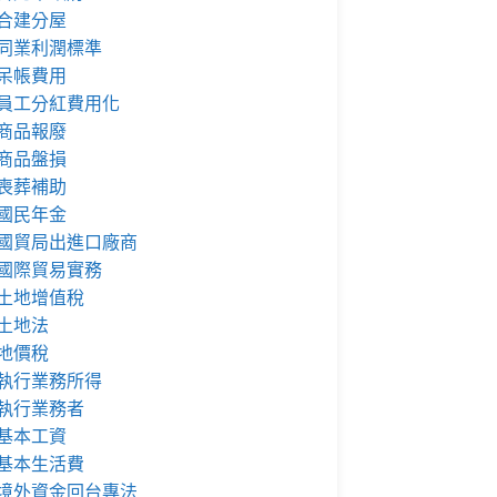
合建分屋
同業利潤標準
呆帳費用
員工分紅費用化
商品報廢
商品盤損
喪葬補助
國民年金
國貿局出進口廠商
國際貿易實務
土地增值稅
土地法
地價稅
執行業務所得
執行業務者
基本工資
基本生活費
境外資金回台專法