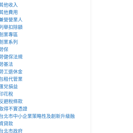
其他收入
其他費用
兼營營業人
列舉扣除額
創業專區
創業系列
勞保
勞健保法規
勞基法
勞工退休金
包租代管業
匯兌損益
印花稅
反避稅條款
取得不實憑證
台北市中小企業策略性及創新升級融
資貸款
台北市政府