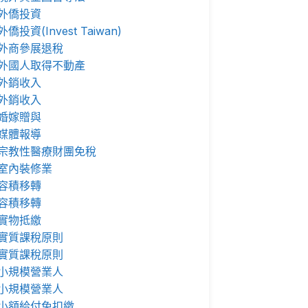
外僑投資
外僑投資(Invest Taiwan)
外商參展退稅
外國人取得不動產
外銷收入
外銷收入
婚嫁贈與
媒體報導
宗教性醫療財團免稅
室內裝修業
容積移轉
容積移轉
實物抵繳
實質課稅原則
實質課稅原則
小規模營業人
小規模營業人
小額給付免扣繳