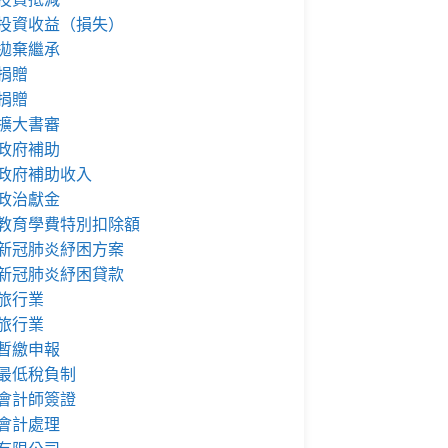
投資收益（損失）
拋棄繼承
捐贈
捐贈
擴大書審
政府補助
政府補助收入
政治獻金
教育學費特別扣除額
新冠肺炎紓困方案
新冠肺炎紓困貸款
旅行業
旅行業
暫繳申報
最低稅負制
會計師簽證
會計處理