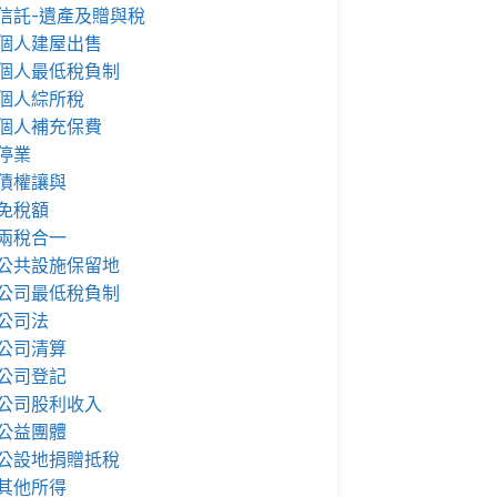
信託-遺產及贈與稅
個人建屋出售
個人最低稅負制
個人綜所稅
個人補充保費
停業
債權讓與
免稅額
兩稅合一
公共設施保留地
公司最低稅負制
公司法
公司清算
公司登記
公司股利收入
公益團體
公設地捐贈抵稅
其他所得