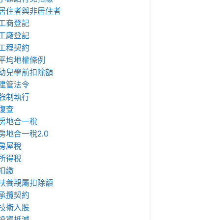
居住者與非居住者
工商登記
工廠登記
工程契約
平均地權條例
幼兒學前扣除額
建管法令
強制執行
復查
房地合一稅
房地合一稅2.0
房屋稅
所得稅
扣繳
扶養親屬扣除額
承攬契約
技術入股
投資抵減