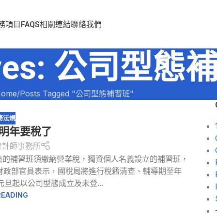
務項目
FAQS
相關連結
聯絡我們
hives: 公司型
ome
Posts Tagged "公司型態補習班"
務法規
 明年要稅了
會計師事務所
司型態的補習班須繳納營業稅，獨資個人名義設立的補習班，
財政部官員表示，國稅局將進行稅籍清查、輔導期至年
旦起以公司型態成立及未登...
READING