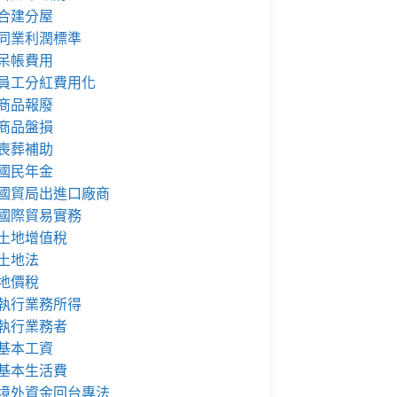
合建分屋
同業利潤標準
呆帳費用
員工分紅費用化
商品報廢
商品盤損
喪葬補助
國民年金
國貿局出進口廠商
國際貿易實務
土地增值稅
土地法
地價稅
執行業務所得
執行業務者
基本工資
基本生活費
境外資金回台專法