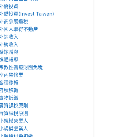
外僑投資
外僑投資(Invest Taiwan)
外商參展退稅
外國人取得不動產
外銷收入
外銷收入
婚嫁贈與
媒體報導
宗教性醫療財團免稅
室內裝修業
容積移轉
容積移轉
實物抵繳
實質課稅原則
實質課稅原則
小規模營業人
小規模營業人
小額給付免扣繳