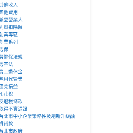
其他收入
其他費用
兼營營業人
列舉扣除額
創業專區
創業系列
勞保
勞健保法規
勞基法
勞工退休金
包租代管業
匯兌損益
印花稅
反避稅條款
取得不實憑證
台北市中小企業策略性及創新升級融
資貸款
台北市政府