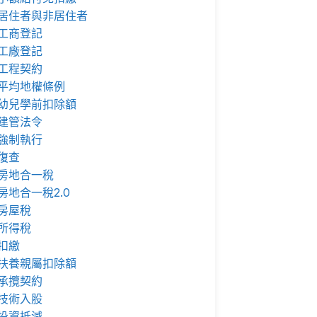
居住者與非居住者
工商登記
工廠登記
工程契約
平均地權條例
幼兒學前扣除額
建管法令
強制執行
復查
房地合一稅
房地合一稅2.0
房屋稅
所得稅
扣繳
扶養親屬扣除額
承攬契約
技術入股
投資抵減