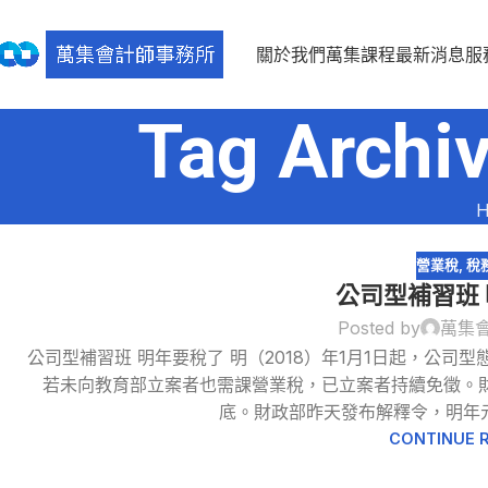
關於我們
萬集課程
最新消息
服
Tag Arc
H
營業稅
,
稅
公司型補習班
Posted by
萬集
公司型補習班 明年要稅了 明（2018）年1月1日起，公
若未向教育部立案者也需課營業稅，已立案者持續免徵。
底。財政部昨天發布解釋令，明年元
CONTINUE 