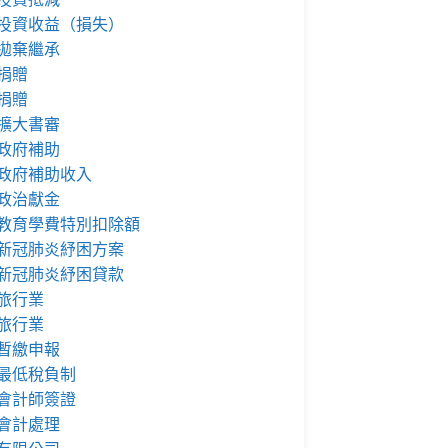
投資收益（損失）
拋棄繼承
捐贈
捐贈
擴大書審
政府補助
政府補助收入
政治獻金
教育學費特別扣除額
新冠肺炎紓困方案
新冠肺炎紓困貸款
旅行業
旅行業
暫繳申報
最低稅負制
會計師簽證
會計處理