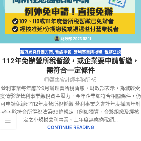
新冠肺炎紓困方案
,
暫繳申報
,
營利事業所得稅
,
稅務法規
112年免辦營所稅暫繳，或企業要申請暫繳，
需符合一定條件
萬集會計師事務所
營利事業每年應於9月辦理營所稅暫繳，財政部表示，為減輕受
疫情影響營利事業繳稅資金壓力，今年企業如符合相關條件，仍
可申請免辦理112年度營所稅暫繳 營利事業之會計年度採曆年制
者，除符合所得稅法第69條規定（例如獨資、合夥組織及經核
定之小規模營利事業、上年度無應納稅額...
CONTINUE READING