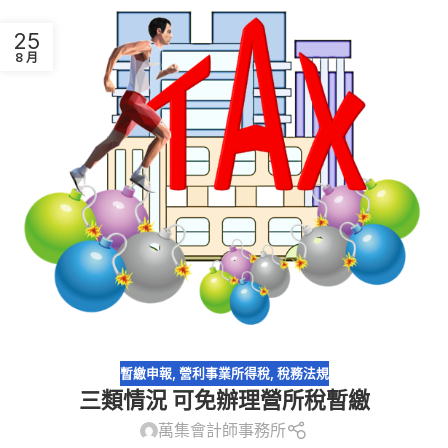
25
8 月
暫繳申報
,
營利事業所得稅
,
稅務法規
三類情況 可免辦理營所稅暫繳
萬集會計師事務所